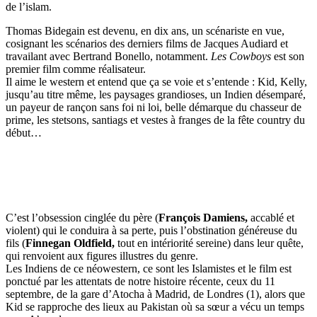
de l’islam.
Thomas Bidegain est devenu, en dix ans, un scénariste en vue,
cosignant les scénarios des derniers films de Jacques Audiard et
travailant avec Bertrand Bonello, notamment.
Les Cowboys
est son
premier film comme réalisateur.
Il aime le western et entend que ça se voie et s’entende : Kid, Kelly,
jusqu’au titre même, les paysages grandioses, un Indien désemparé,
un payeur de rançon sans foi ni loi, belle démarque du chasseur de
prime, les stetsons, santiags et vestes à franges de la fête country du
début…
C’est l’obsession cinglée du père (
François Damiens,
accablé et
violent) qui le conduira à sa perte, puis l’obstination généreuse du
fils (
Finnegan Oldfield,
tout en intériorité sereine) dans leur quête,
qui renvoient aux figures illustres du genre.
Les Indiens de ce néowestern, ce sont les Islamistes et le film est
ponctué par les attentats de notre histoire récente, ceux du 11
septembre, de la gare d’Atocha à Madrid, de Londres (1), alors que
Kid se rapproche des lieux au Pakistan où sa sœur a vécu un temps