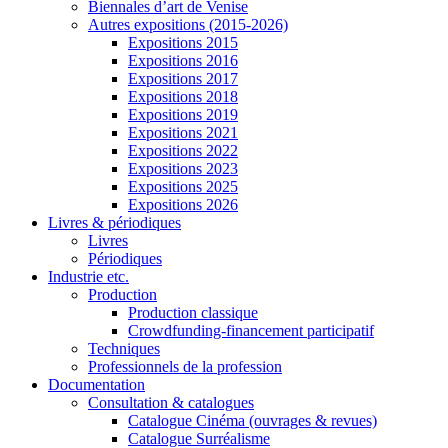
Biennales d’art de Venise
Autres expositions (2015-2026)
Expositions 2015
Expositions 2016
Expositions 2017
Expositions 2018
Expositions 2019
Expositions 2021
Expositions 2022
Expositions 2023
Expositions 2025
Expositions 2026
Livres & périodiques
Livres
Périodiques
Industrie etc.
Production
Production classique
Crowdfunding-financement participatif
Techniques
Professionnels de la profession
Documentation
Consultation & catalogues
Catalogue Cinéma (ouvrages & revues)
Catalogue Surréalisme