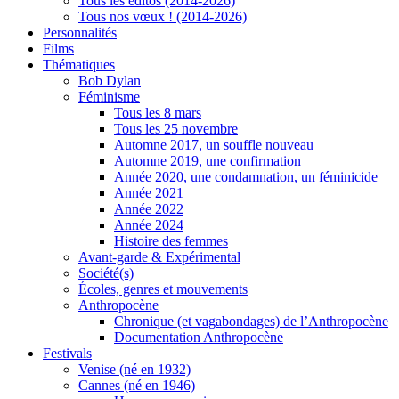
Tous les éditos (2014-2026)
Tous nos vœux ! (2014-2026)
Personnalités
Films
Thématiques
Bob Dylan
Féminisme
Tous les 8 mars
Tous les 25 novembre
Automne 2017, un souffle nouveau
Automne 2019, une confirmation
Année 2020, une condamnation, un féminicide
Année 2021
Année 2022
Année 2024
Histoire des femmes
Avant-garde & Expérimental
Société(s)
Écoles, genres et mouvements
Anthropocène
Chronique (et vagabondages) de l’Anthropocène
Documentation Anthropocène
Festivals
Venise (né en 1932)
Cannes (né en 1946)