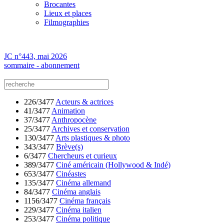
Brocantes
Lieux et places
Filmographies
JC n°443, mai 2026
sommaire - abonnement
226/3477
Acteurs & actrices
41/3477
Animation
37/3477
Anthropocène
25/3477
Archives et conservation
130/3477
Arts plastiques & photo
343/3477
Brève(s)
6/3477
Chercheurs et curieux
389/3477
Ciné américain (Hollywood & Indé)
653/3477
Cinéastes
135/3477
Cinéma allemand
84/3477
Cinéma anglais
1156/3477
Cinéma français
229/3477
Cinéma italien
253/3477
Cinéma politique