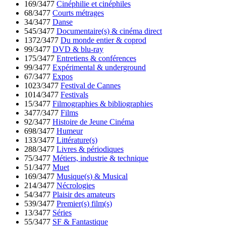
169/3477
Cinéphilie et cinéphiles
68/3477
Courts métrages
34/3477
Danse
545/3477
Documentaire(s) & cinéma direct
1372/3477
Du monde entier & coprod
99/3477
DVD & blu-ray
175/3477
Entretiens & conférences
99/3477
Expérimental & underground
67/3477
Expos
1023/3477
Festival de Cannes
1014/3477
Festivals
15/3477
Filmographies & bibliographies
3477/3477
Films
92/3477
Histoire de Jeune Cinéma
698/3477
Humeur
133/3477
Littérature(s)
288/3477
Livres & périodiques
75/3477
Métiers, industrie & technique
51/3477
Muet
169/3477
Musique(s) & Musical
214/3477
Nécrologies
54/3477
Plaisir des amateurs
539/3477
Premier(s) film(s)
13/3477
Séries
55/3477
SF & Fantastique