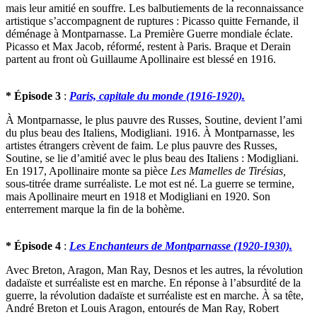
mais leur amitié en souffre. Les balbutiements de la reconnaissance
artistique s’accompagnent de ruptures : Picasso quitte Fernande, il
déménage à Montparnasse. La Première Guerre mondiale éclate.
Picasso et Max Jacob, réformé, restent à Paris. Braque et Derain
partent au front où Guillaume Apollinaire est blessé en 1916.
* Épisode 3
:
Paris, capitale du monde (1916-1920).
À Montparnasse, le plus pauvre des Russes, Soutine, devient l’ami
du plus beau des Italiens, Modigliani. 1916. À Montparnasse, les
artistes étrangers crèvent de faim. Le plus pauvre des Russes,
Soutine, se lie d’amitié avec le plus beau des Italiens : Modigliani.
En 1917, Apollinaire monte sa pièce
Les Mamelles de Tirésias,
sous-titrée drame surréaliste. Le mot est né. La guerre se termine,
mais Apollinaire meurt en 1918 et Modigliani en 1920. Son
enterrement marque la fin de la bohème.
* Épisode 4
:
Les Enchanteurs de Montparnasse (1920-1930).
Avec Breton, Aragon, Man Ray, Desnos et les autres, la révolution
dadaïste et surréaliste est en marche. En réponse à l’absurdité de la
guerre, la révolution dadaïste et surréaliste est en marche. À sa tête,
André Breton et Louis Aragon, entourés de Man Ray, Robert