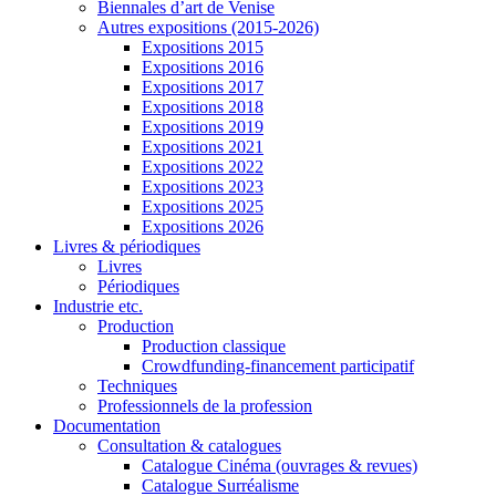
Biennales d’art de Venise
Autres expositions (2015-2026)
Expositions 2015
Expositions 2016
Expositions 2017
Expositions 2018
Expositions 2019
Expositions 2021
Expositions 2022
Expositions 2023
Expositions 2025
Expositions 2026
Livres & périodiques
Livres
Périodiques
Industrie etc.
Production
Production classique
Crowdfunding-financement participatif
Techniques
Professionnels de la profession
Documentation
Consultation & catalogues
Catalogue Cinéma (ouvrages & revues)
Catalogue Surréalisme