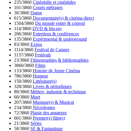
235/3860
Cinéphilie et cinéphiles
101/3860
Courts métrages
36/3860
Danse
615/3860
Documentaire(s) & cinéma direct
1504/3860
Du monde entier & coprod
114/3860
DVD & blu-ray
206/3860
Entretiens & conférences
135/3860
Expérimental & underground
83/3860
Expos
1114/3860
Festival de Cannes
1137/3860
Festivals
23/3860
Filmographies & bibliographies
3860/3860
Films
133/3860
Histoire de Jeune Cinéma
786/3860
Humeur
150/3860
Littérature(s)
328/3860
Livres & périodiques
89/3860
Métiers, industrie & technique
60/3860
Muet
207/3860
Musique(s) & Musical
234/3860
Nécrologies
72/3860
Plaisir des amateurs
601/3860
Premier(s) film(s)
21/3860
Séries
58/3860
SF & Fantastique