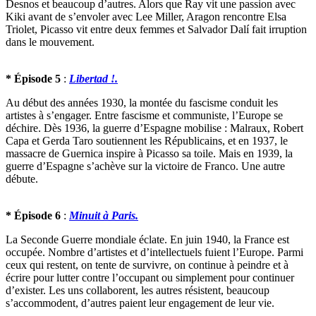
Desnos et beaucoup d’autres. Alors que Ray vit une passion avec
Kiki avant de s’envoler avec Lee Miller, Aragon rencontre Elsa
Triolet, Picasso vit entre deux femmes et Salvador Dalí fait irruption
dans le mouvement.
* Épisode 5
:
Libertad !.
Au début des années 1930, la montée du fascisme conduit les
artistes à s’engager. Entre fascisme et communiste, l’Europe se
déchire. Dès 1936, la guerre d’Espagne mobilise : Malraux, Robert
Capa et Gerda Taro soutiennent les Républicains, et en 1937, le
massacre de Guernica inspire à Picasso sa toile. Mais en 1939, la
guerre d’Espagne s’achève sur la victoire de Franco. Une autre
débute.
* Épisode 6
:
Minuit à Paris.
La Seconde Guerre mondiale éclate. En juin 1940, la France est
occupée. Nombre d’artistes et d’intellectuels fuient l’Europe. Parmi
ceux qui restent, on tente de survivre, on continue à peindre et à
écrire pour lutter contre l’occupant ou simplement pour continuer
d’exister. Les uns collaborent, les autres résistent, beaucoup
s’accommodent, d’autres paient leur engagement de leur vie.