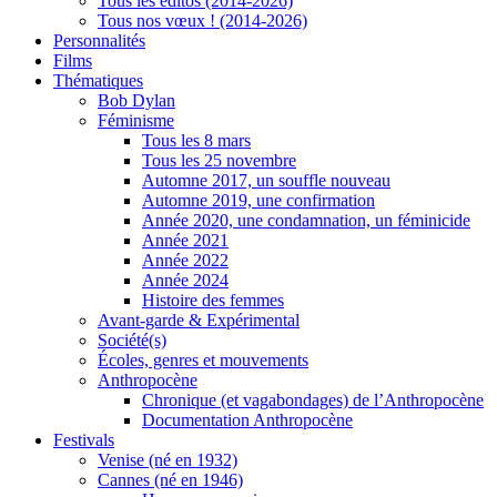
Tous les éditos (2014-2026)
Tous nos vœux ! (2014-2026)
Personnalités
Films
Thématiques
Bob Dylan
Féminisme
Tous les 8 mars
Tous les 25 novembre
Automne 2017, un souffle nouveau
Automne 2019, une confirmation
Année 2020, une condamnation, un féminicide
Année 2021
Année 2022
Année 2024
Histoire des femmes
Avant-garde & Expérimental
Société(s)
Écoles, genres et mouvements
Anthropocène
Chronique (et vagabondages) de l’Anthropocène
Documentation Anthropocène
Festivals
Venise (né en 1932)
Cannes (né en 1946)