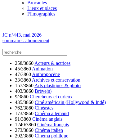
Brocantes
Lieux et places
Filmographies
JC n°443, mai 2026
sommaire - abonnement
258/3860
Acteurs & actrices
45/3860
Animation
47/3860
Anthropocène
33/3860
Archives et conservation
157/3860
Arts plastiques & photo
403/3860
Brève(s)
9/3860
Chercheurs et curieux
435/3860
Ciné américain (Hollywood & Indé)
762/3860
Cinéastes
173/3860
Cinéma allemand
91/3860
Cinéma anglais
1240/3860
Cinéma français
273/3860
Cinéma italien
292/3860
Cinéma politique