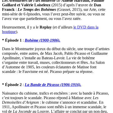
Les Aventuriers de l’art moderne
de
Amélie Harrault, Pauline
Gaillard et Valérie Loiseleux
(2015) d’après l’œuvre de
Dan
Franck
:
Le Temps des Bohèmes
(Grasset, 2015), sur Arte, cette
mini-série de 6 épisodes, vous l’avez peut-être suivie, ou vous ne
l’avez vue que partiellement, ou vous l’avez ratée.
Heureusement, il y a le
Replay
(et d’ailleurs
le DVD dans la
boutique
).
* Épisode 1
:
Bohème (1900-1906).
Dans le Montmartre joyeux du début du siècle, une troupe d’artistes
composée, entre autres, de Max Jacob, Pablo Picasso et Guillaume
Apollinaire, s’installe au Bateau-Lavoir. La vie de bohème
s’organise entre travail, muses, collectionneurs et fêtes. Au Salon
d’Automne de 1905, les couleurs éclatantes de Matisse font
scandale : le Fauvisme est né. Picasso prépare sa réponse.
* Épisode 2
:
La Bande de Picasso (1906-1916).
Naissance du cubisme, trafics et enchères : avec la bande à Picasso,
c’est toujours le scandale. Picasso répond à Matisse avec
Les
Demoiselles d’Avignon
: le cubisme s’annonce et scandalise. En
1911, Apollinaire et Picasso sont mêlés à un immense scandale, le
vol de
La Joconde
au Louvre. L’affaire se conclut par un non-lieu,