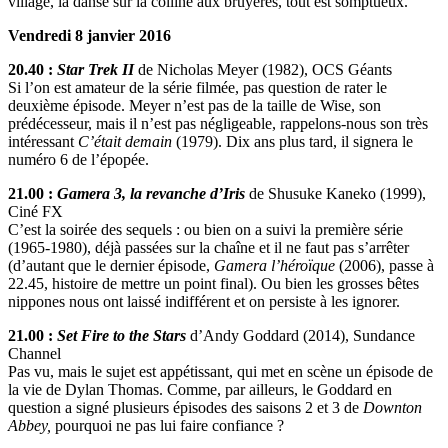
village, la danse sur la colline aux bruyères, tout est somptueux.
Vendredi 8 janvier 2016
20.40 :
Star Trek II
de Nicholas Meyer (1982), OCS Géants
Si l’on est amateur de la série filmée, pas question de rater le
deuxième épisode. Meyer n’est pas de la taille de Wise, son
prédécesseur, mais il n’est pas négligeable, rappelons-nous son très
intéressant
C’était demain
(1979). Dix ans plus tard, il signera le
numéro 6 de l’épopée.
21.00 :
Gamera 3, la revanche d’Iris
de Shusuke Kaneko (1999),
Ciné FX
C’est la soirée des sequels : ou bien on a suivi la première série
(1965-1980), déjà passées sur la chaîne et il ne faut pas s’arrêter
(d’autant que le dernier épisode,
Gamera l’héroïque
(2006), passe à
22.45, histoire de mettre un point final). Ou bien les grosses bêtes
nippones nous ont laissé indifférent et on persiste à les ignorer.
21.00 :
Set Fire to the Stars
d’Andy Goddard (2014), Sundance
Channel
Pas vu, mais le sujet est appétissant, qui met en scène un épisode de
la vie de Dylan Thomas. Comme, par ailleurs, le Goddard en
question a signé plusieurs épisodes des saisons 2 et 3 de
Downton
Abbey,
pourquoi ne pas lui faire confiance ?