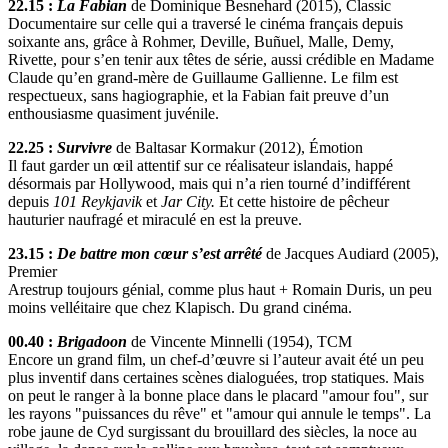
22.15 :
La Fabian
de Dominique Besnehard (2015), Classic
Documentaire sur celle qui a traversé le cinéma français depuis
soixante ans, grâce à Rohmer, Deville, Buñuel, Malle, Demy,
Rivette, pour s’en tenir aux têtes de série, aussi crédible en Madame
Claude qu’en grand-mère de Guillaume Gallienne. Le film est
respectueux, sans hagiographie, et la Fabian fait preuve d’un
enthousiasme quasiment juvénile.
22.25 :
Survivre
de Baltasar Kormakur (2012), Émotion
Il faut garder un œil attentif sur ce réalisateur islandais, happé
désormais par Hollywood, mais qui n’a rien tourné d’indifférent
depuis
101 Reykjavik
et
Jar City.
Et cette histoire de pêcheur
hauturier naufragé et miraculé en est la preuve.
23.15 :
De battre mon cœur s’est arrêté
de Jacques Audiard (2005),
Premier
Arestrup toujours génial, comme plus haut + Romain Duris, un peu
moins velléitaire que chez Klapisch. Du grand cinéma.
00.40 :
Brigadoon
de Vincente Minnelli (1954), TCM
Encore un grand film, un chef-d’œuvre si l’auteur avait été un peu
plus inventif dans certaines scènes dialoguées, trop statiques. Mais
on peut le ranger à la bonne place dans le placard "amour fou", sur
les rayons "puissances du rêve" et "amour qui annule le temps". La
robe jaune de Cyd surgissant du brouillard des siècles, la noce au