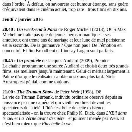
dans l’ordre. À défaut, on savourera cet humour étrange, sans guère
d’équivalent dans le cinéma actuel, trop rare - trois films en dix ans.
Jeudi 7 janvier 2016
20.40 :
Un week-end à Paris
de Roger Michell (2013), OCS Max
Michell ne traite pas que de jeunes héros romantiques : ses
amoureux ont trente ans de mariage et leur lune de miel parisienne
est la seconde. De la guimauve ? Que non pas ! De l’émotion en
concentré. Et Jim Broadbent et Lindsay Logan sont parfaits.
20.45 :
Un prophète
de Jacques Audiard (2009), Premier
La chaîne programme une soirée Audiard et choisit deux très grands
films, ses meilleurs jusqu’à maintenant. Celui-ci méritait largement la
Palme d’or que le réalisateur a obtenu six ans plus tard. Niels
Arestrup est génial, comme toujours.
21.00 :
The Truman Show
de Peter Weir (1998), D8
La vie de Truman Burbank, individu ordinaire observé depuis sa
naissance par une caméra et qui vieillit en direct devant les
spectateurs de la télé. L’idée est belle de cette existence
spectacularisée - on la trouve chez Philip K. Dick, dans
L’Œil dans
le ciel
et
La Vérité avant-dernière
- et joliment menée par Weir. Et
c’est bien mieux que
Plus belle la vie.