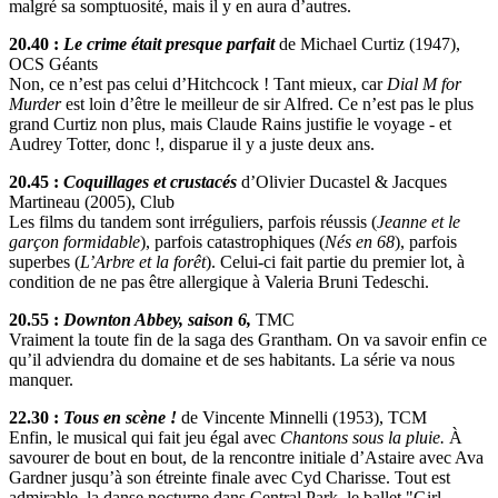
malgré sa somptuosité, mais il y en aura d’autres.
20.40 :
Le crime était presque parfait
de Michael Curtiz (1947),
OCS Géants
Non, ce n’est pas celui d’Hitchcock ! Tant mieux, car
Dial M for
Murder
est loin d’être le meilleur de sir Alfred. Ce n’est pas le plus
grand Curtiz non plus, mais Claude Rains justifie le voyage - et
Audrey Totter, donc !, disparue il y a juste deux ans.
20.45 :
Coquillages et crustacés
d’Olivier Ducastel & Jacques
Martineau (2005), Club
Les films du tandem sont irréguliers, parfois réussis (
Jeanne et le
garçon formidable
), parfois catastrophiques (
Nés en 68
), parfois
superbes (
L’Arbre et la forêt
). Celui-ci fait partie du premier lot, à
condition de ne pas être allergique à Valeria Bruni Tedeschi.
20.55 :
Downton Abbey, saison 6,
TMC
Vraiment la toute fin de la saga des Grantham. On va savoir enfin ce
qu’il adviendra du domaine et de ses habitants. La série va nous
manquer.
22.30 :
Tous en scène !
de Vincente Minnelli (1953), TCM
Enfin, le musical qui fait jeu égal avec
Chantons sous la pluie.
À
savourer de bout en bout, de la rencontre initiale d’Astaire avec Ava
Gardner jusqu’à son étreinte finale avec Cyd Charisse. Tout est
admirable, la danse nocturne dans Central Park, le ballet "Girl