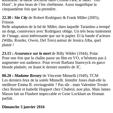
Hunt", le plus beau de l’ère chrétienne. Aussi magnifique la
cinquantième fois que la première.
22.30 :
Sin City
de Robert Rodriguez & Frank Miller (2005),
Frisson
Belle adaptation de la bd de Miller, dans laquelle Tarantino a trempé
un doigt, connivence avec Rodriguez oblige. Un très beau traitement
de l’image, aussi intéressante que sur le papier. Et la bande d’acteurs
(Willis, Rourke, Owen, Del Toro) autour de Jessica Alba, quel
plaisir !
23.15 :
Assurance sur la mort
de Billy Wilder (1944), Polar
Pour une fois que la chaîne passe un film en VO, n’hésitons pas à
augmenter son audience. Pour revoir Barbara Stanwyck en garce
blonde platinée, en lisant le dernier numéro de JC.
00.20 :
Madame Bovary
de Vincente Minnelli (1949), TCM
Les derniers feux de la soirée Minnelli. Jennifer Jones était-elle la
meilleure Emma B. envisageable ? Pas sûr - mais Valentine Tessier
chez Renoir et Isabelle Huppert chez Chabrol, non plus. Mais James
Mason fait un Flaubert impeccable et Gene Lockhart un Homais
parfait.
Dimanche 3 janvier 2016