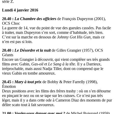
série Z.
Lundi 4 janvier 2016
20.40 :
La Chambre des officiers
de François Dupeyron (2001),
OCS Choc
La guerre de 14, vue du point de vue des gueules cassées. Pas facile
à traiter, mais Dupeyron s’en sort, comme d’habitude, très bien.
C’est sur la marche en dessous de
Johnny Got His Gun,
mais ce
n’en est pas si loin.
20.40 :
Le Désordre et la nuit
de Gilles Grangier (1957), OCS
Géants
Encore un Grangier à découvrir, qui vient compléter ses très grands
films avec Gabin,
Gas-oil
et
Le Sang à la tête.
Il y a Darrieux,
irréprochable, mais aussi Nadja Tiller, dont on comprend que le
vieux Gabin en tombe amoureux.
20.45 :
Mary à tout prix
de Bobby & Peter Farrelly (1998),
Émotion
Deux positions avec les films des frères trashy : où on s’en détourne
en pinçant le nez ou on se tape sur les cuisses. Ce n’est pas très
léger, mais il y a dans cette ode à Cameron Diaz des moments de pur
délire scato tout à fait savoureux.
21.00 :
Voulez-vous danser avec moi ?
de Michel Boisrond (1959),