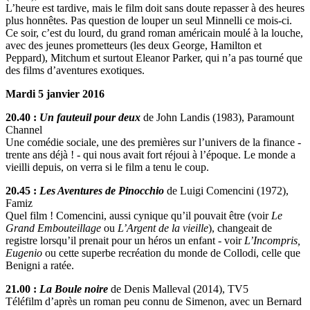
L’heure est tardive, mais le film doit sans doute repasser à des heures
plus honnêtes. Pas question de louper un seul Minnelli ce mois-ci.
Ce soir, c’est du lourd, du grand roman américain moulé à la louche,
avec des jeunes prometteurs (les deux George, Hamilton et
Peppard), Mitchum et surtout Eleanor Parker, qui n’a pas tourné que
des films d’aventures exotiques.
Mardi 5 janvier 2016
20.40 :
Un fauteuil pour deux
de John Landis (1983), Paramount
Channel
Une comédie sociale, une des premières sur l’univers de la finance -
trente ans déjà ! - qui nous avait fort réjoui à l’époque. Le monde a
vieilli depuis, on verra si le film a tenu le coup.
20.45 :
Les Aventures de Pinocchio
de Luigi Comencini (1972),
Famiz
Quel film ! Comencini, aussi cynique qu’il pouvait être (voir
Le
Grand Embouteillage
ou
L’Argent de la vieille
), changeait de
registre lorsqu’il prenait pour un héros un enfant - voir
L’Incompris,
Eugenio
ou cette superbe recréation du monde de Collodi, celle que
Benigni a ratée.
21.00 :
La Boule noire
de Denis Malleval (2014), TV5
Téléfilm d’après un roman peu connu de Simenon, avec un Bernard