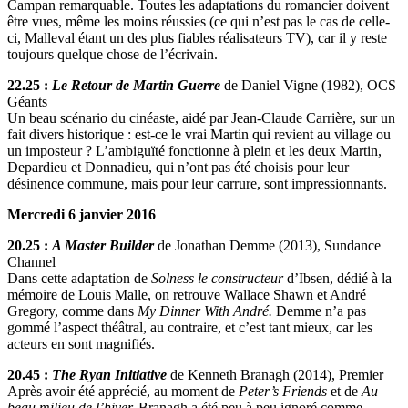
Campan remarquable. Toutes les adaptations du romancier doivent
être vues, même les moins réussies (ce qui n’est pas le cas de celle-
ci, Malleval étant un des plus fiables réalisateurs TV), car il y reste
toujours quelque chose de l’écrivain.
22.25 :
Le Retour de Martin Guerre
de Daniel Vigne (1982), OCS
Géants
Un beau scénario du cinéaste, aidé par Jean-Claude Carrière, sur un
fait divers historique : est-ce le vrai Martin qui revient au village ou
un imposteur ? L’ambiguïté fonctionne à plein et les deux Martin,
Depardieu et Donnadieu, qui n’ont pas été choisis pour leur
désinence commune, mais pour leur carrure, sont impressionnants.
Mercredi 6 janvier 2016
20.25 :
A Master Builder
de Jonathan Demme (2013), Sundance
Channel
Dans cette adaptation de
Solness le constructeur
d’Ibsen, dédié à la
mémoire de Louis Malle, on retrouve Wallace Shawn et André
Gregory, comme dans
My Dinner With André.
Demme n’a pas
gommé l’aspect théâtral, au contraire, et c’est tant mieux, car les
acteurs en sont magnifiés.
20.45 :
The Ryan Initiative
de Kenneth Branagh (2014), Premier
Après avoir été apprécié, au moment de
Peter’s Friends
et de
Au
beau milieu de l’hiver,
Branagh a été peu à peu ignoré comme