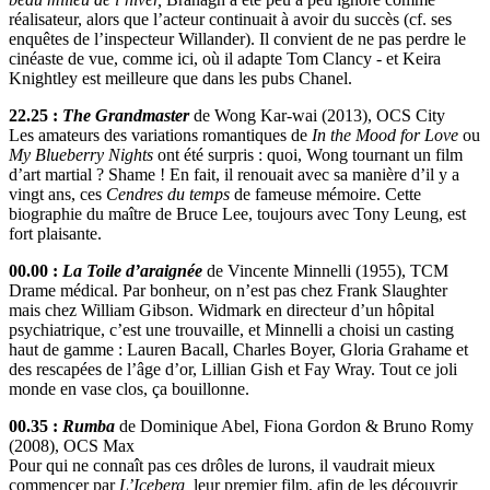
réalisateur, alors que l’acteur continuait à avoir du succès (cf. ses
enquêtes de l’inspecteur Willander). Il convient de ne pas perdre le
cinéaste de vue, comme ici, où il adapte Tom Clancy - et Keira
Knightley est meilleure que dans les pubs Chanel.
22.25 :
The Grandmaster
de Wong Kar-wai (2013), OCS City
Les amateurs des variations romantiques de
In the Mood for Love
ou
My Blueberry Nights
ont été surpris : quoi, Wong tournant un film
d’art martial ? Shame ! En fait, il renouait avec sa manière d’il y a
vingt ans, ces
Cendres du temps
de fameuse mémoire. Cette
biographie du maître de Bruce Lee, toujours avec Tony Leung, est
fort plaisante.
00.00 :
La Toile d’araignée
de Vincente Minnelli (1955), TCM
Drame médical. Par bonheur, on n’est pas chez Frank Slaughter
mais chez William Gibson. Widmark en directeur d’un hôpital
psychiatrique, c’est une trouvaille, et Minnelli a choisi un casting
haut de gamme : Lauren Bacall, Charles Boyer, Gloria Grahame et
des rescapées de l’âge d’or, Lillian Gish et Fay Wray. Tout ce joli
monde en vase clos, ça bouillonne.
00.35 :
Rumba
de Dominique Abel, Fiona Gordon & Bruno Romy
(2008), OCS Max
Pour qui ne connaît pas ces drôles de lurons, il vaudrait mieux
commencer par
L’Iceberg,
leur premier film, afin de les découvrir