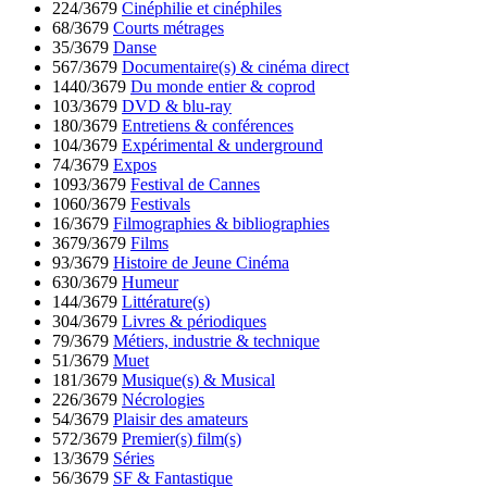
224/3679
Cinéphilie et cinéphiles
68/3679
Courts métrages
35/3679
Danse
567/3679
Documentaire(s) & cinéma direct
1440/3679
Du monde entier & coprod
103/3679
DVD & blu-ray
180/3679
Entretiens & conférences
104/3679
Expérimental & underground
74/3679
Expos
1093/3679
Festival de Cannes
1060/3679
Festivals
16/3679
Filmographies & bibliographies
3679/3679
Films
93/3679
Histoire de Jeune Cinéma
630/3679
Humeur
144/3679
Littérature(s)
304/3679
Livres & périodiques
79/3679
Métiers, industrie & technique
51/3679
Muet
181/3679
Musique(s) & Musical
226/3679
Nécrologies
54/3679
Plaisir des amateurs
572/3679
Premier(s) film(s)
13/3679
Séries
56/3679
SF & Fantastique