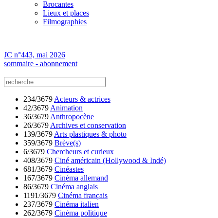
Brocantes
Lieux et places
Filmographies
JC n°443, mai 2026
sommaire - abonnement
234/3679
Acteurs & actrices
42/3679
Animation
36/3679
Anthropocène
26/3679
Archives et conservation
139/3679
Arts plastiques & photo
359/3679
Brève(s)
6/3679
Chercheurs et curieux
408/3679
Ciné américain (Hollywood & Indé)
681/3679
Cinéastes
167/3679
Cinéma allemand
86/3679
Cinéma anglais
1191/3679
Cinéma français
237/3679
Cinéma italien
262/3679
Cinéma politique