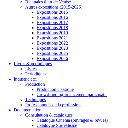
Biennales d’art de Venise
Autres expositions (2015-2026)
Expositions 2015
Expositions 2016
Expositions 2017
Expositions 2018
Expositions 2019
Expositions 2021
Expositions 2022
Expositions 2023
Expositions 2025
Expositions 2026
Livres & périodiques
Livres
Périodiques
Industrie etc.
Production
Production classique
Crowdfunding-financement participatif
Techniques
Professionnels de la profession
Documentation
Consultation & catalogues
Catalogue Cinéma (ouvrages & revues)
Catalogue Surréalisme