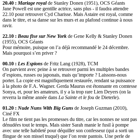
20.40 :
Mariage royal
de Stanley Donen (1951), OCS Géants
Jane Powell est une gentille actrice, sans plus - il faudra attendre
22.10 pour retrouver Cyd Charisse. Mais Astaire est royal, comme
dans le titre, et sa danse sur les murs et au plafond continue à nous
ravir.
22.10 :
Beau fixe sur New York
de Gene Kelly & Stanley Donen
(1955), OCS Géants
Pour mémoire, puisque on l’a déjà recommandé le 24 décembre.
Mais pourquoi s’en priver ?
00.10 :
Les Espions
de Fritz Lang (1928), TCM
On parvient avec peine à se retrouver parmi les multiples bandes
d’espions, russes ou japonais, mais qu’importe ? Laissons-nous
porter. La copie est magnifiquement restaurée, rendant sa puissance
à la photo de F.A. Wagner. Gerda Maurus est étonnante en comtesse
Sonya, et, pour les amateurs, il y a la trop rare Lien Deyers (on la
reverra la même année dans
La Sainte et le fou
de Dieterle).
01.20 :
Nude Nuns With Big Guns
de Joseph Guzman (2010),
Ciné FX
Le film ne tient pas les promesses du titre, car les nonnes ne sont pas
dénudées tout le temps. Mais sister Sarah manie le fusil à pompe
avec une telle habileté pour déquiller son confesseur (qui a sorti un
flingue de son missel truqué) que l’on reste pantois. Une perle de