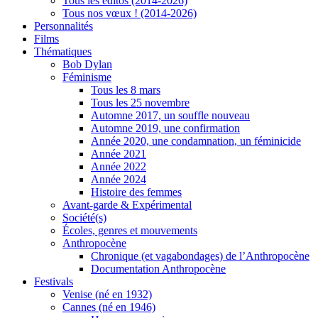
Tous les éditos (2014-2026)
Tous nos vœux ! (2014-2026)
Personnalités
Films
Thématiques
Bob Dylan
Féminisme
Tous les 8 mars
Tous les 25 novembre
Automne 2017, un souffle nouveau
Automne 2019, une confirmation
Année 2020, une condamnation, un féminicide
Année 2021
Année 2022
Année 2024
Histoire des femmes
Avant-garde & Expérimental
Société(s)
Écoles, genres et mouvements
Anthropocène
Chronique (et vagabondages) de l’Anthropocène
Documentation Anthropocène
Festivals
Venise (né en 1932)
Cannes (né en 1946)