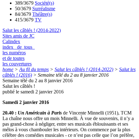
389/3679
Société(s)
50/3679
Surréalisme
84/3679
Théâtre(s)
415/3679
TV
Salut les câblés ! (2014-2022)
Sites amis de JC
Calindex
index de tous
les numéros
et de toutes
les couvertures
home
>
Au fil du temps
>
Salut les câblés ! (2014-2022)
>
Salut les
câblés ! (2016)
>
Semaine télé du 2 au 8 janvier 2016
Semaine télé du 2 au 8 janvier 2016
Salut les câblés !
publié le samedi 2 janvier 2016
Samedi 2 janvier 2016
20.40 :
Un Américain à Paris
de Vincente Minnelli (1951), TCM
La chaîne nous offre un mois Minnelli. À vue de souvenirs, il n’y a
pas grand-chose à négliger, entre ses musicals éblouissants et ses
mélos à vous chambouler les intérieurs. On commence par la plus
célèbre des comédies musicales - ce n’est pas celle que l’on préfère,