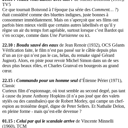
TV5
Ce que tournait Boisrond à l’époque (sa série des
Comment… ?
)
était considéré comme des bluettes indignes, juste bonnes à
consommer immédiatement. Mais on s’aperçoit que ses films ont
parfois bien mieux vieilli que certains autres labellisés et qu’il y
règne un air du temps fort agréable, surtout lorsque c’est Bardot qui
s’en occupe, comme dans
Une Parisienne
ou ici.
22.10 :
Boudu sauvé des eaux
de Jean Renoir (1932), OCS Géants
Vérification faite, le film n’est pas passé sur le câble depuis plus
d’un an (ce qui n’est pas le cas, hélas, du remake signé Gérard
Jugnot). Alors, en piste pour revoir Michel Simon dans un de ses
deux plus beaux rôles, et Charles Granval en bourgeois au grand
cœur.
22.15 :
Commando pour un homme seul
d’Étienne Périer (1971),
Classic
Curieux film d’espionnage, où tout semble au second degré, pas tant
à cause du jeune Anthony Hopkins (il n’a pas joué que des valets
stylés ou des cannibales) que de Robert Morley, qui campe un chef-
espion au troisième degré, digne de Peter Sellers. Et Nathalie Delon,
en pleine forme - mais qu’est-elle devenue ?
01.15 :
Celui par qui le scandale arrive
de Vincente Minnelli
(1960), TCM