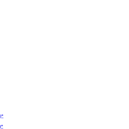
)*
)*