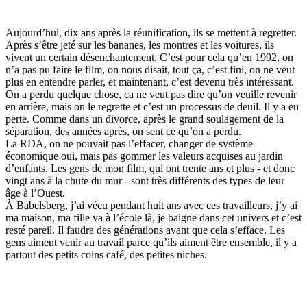
Aujourd’hui, dix ans après la réunification, ils se mettent à regretter.
Après s’être jeté sur les bananes, les montres et les voitures, ils
vivent un certain désenchantement. C’est pour cela qu’en 1992, on
n’a pas pu faire le film, on nous disait, tout ça, c’est fini, on ne veut
plus en entendre parler, et maintenant, c’est devenu très intéressant.
On a perdu quelque chose, ca ne veut pas dire qu’on veuille revenir
en arrière, mais on le regrette et c’est un processus de deuil. Il y a eu
perte. Comme dans un divorce, après le grand soulagement de la
séparation, des années après, on sent ce qu’on a perdu.
La RDA, on ne pouvait pas l’effacer, changer de système
économique oui, mais pas gommer les valeurs acquises au jardin
d’enfants. Les gens de mon film, qui ont trente ans et plus - et donc
vingt ans à la chute du mur - sont très différents des types de leur
âge à l’Ouest.
À Babelsberg, j’ai vécu pendant huit ans avec ces travailleurs, j’y ai
ma maison, ma fille va à l’école là, je baigne dans cet univers et c’est
resté pareil. Il faudra des générations avant que cela s’efface. Les
gens aiment venir au travail parce qu’ils aiment être ensemble, il y a
partout des petits coins café, des petites niches.