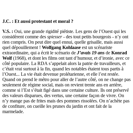
J.C. : Et aussi protestant et moral ?
V.S. :
Oui, une grande rigidité piétiste. Les gens de l’Ouest qui les
considèrent comme des
spiesser
- des tout petits bourgeois - n’y ont
rien compris. On peut dire quel ennui, quelle grisaille, mais aussi
quel dépouillement !
Wolfgang Kohlaase
est un scénariste
extraordinaire, qui a écrit le scénario de
J’avais 19 ans
de
Konrad
Wolf
(1968), et dont les films ont tant d’humour, et d’ironie, avec ce
côté populaire. La RDA s’appelait alors la patrie de travailleurs, et
c’était vrai surtout à la fin, quand les notables étaient tous partis à
l’Ouest... La vie était devenue prolétarienne, et elle l’est restée.
Quand on prend le métro pour aller de l’autre côté, on ne change pas
seulement de régime social, mais on revient trente ans en arrière,
comme si l’Est s’était figé dans une certaine culture. Ils ont préservé
des valeurs disparues, des vertus, une certaine façon de vivre. On
n’y mange pas de frites mais des pommes rissolées. On n’achète pas
de confiture, on cueille les prunes du jardin et ont fait de la
marmelade.