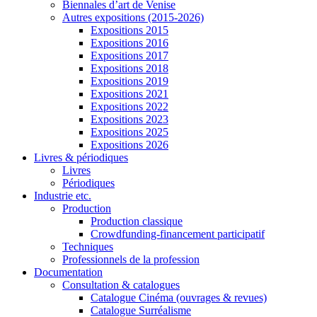
Biennales d’art de Venise
Autres expositions (2015-2026)
Expositions 2015
Expositions 2016
Expositions 2017
Expositions 2018
Expositions 2019
Expositions 2021
Expositions 2022
Expositions 2023
Expositions 2025
Expositions 2026
Livres & périodiques
Livres
Périodiques
Industrie etc.
Production
Production classique
Crowdfunding-financement participatif
Techniques
Professionnels de la profession
Documentation
Consultation & catalogues
Catalogue Cinéma (ouvrages & revues)
Catalogue Surréalisme