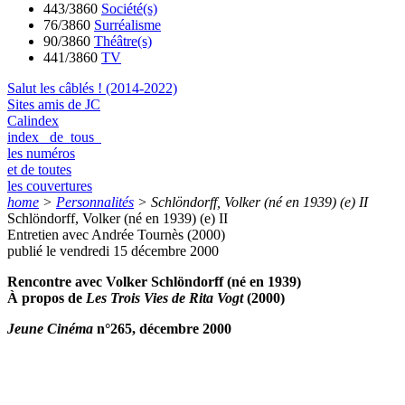
443/3860
Société(s)
76/3860
Surréalisme
90/3860
Théâtre(s)
441/3860
TV
Salut les câblés ! (2014-2022)
Sites amis de JC
Calindex
index de tous
les numéros
et de toutes
les couvertures
home
>
Personnalités
>
Schlöndorff, Volker (né en 1939) (e) II
Schlöndorff, Volker (né en 1939) (e) II
Entretien avec Andrée Tournès (2000)
publié le vendredi 15 décembre 2000
Rencontre avec Volker Schlöndorff (né en 1939)
À propos de
Les Trois Vies de Rita Vogt
(2000)
Jeune Cinéma
n°265, décembre 2000