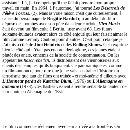
assistant". Là, j’ai compris qu’il me fallait prendre mon propre
travail en main. En 1964, à l’automne, j’ai tourné
Les Désarrois de
l’élève Törless.
(2). Mais la vraie raison c’est que curieusement, à
cause du personnage de
Brigitte Bardot
qui au début du film
dépose des bombes avec son père dans leur carriole,
Viva Maria
était devenu un film culte à Berlin, juste avant 68. Les futurs
soixante-huitards avaient alors ce côté enjoué qui leur faisait aimer le
film comme Lemmy Caution pour d’autres. C’est pour cela que je
l’ai mis à côté de
Jimi Hendrix
et des
Rolling Stones.
Cela exprime
bien le côté qui n’était pas encore idéologique, ces jeunes étaient
plutôt des anars, ennemis de la société de consommation. On les
appelait les
haschrebellen
, ils distribuaient des viennoiseries aux
clients des banques qu’ils braquaient. Ce panoramique est comme
un film-annonce, pour dire que je ne vais pas traiter l’histoire du
terrorisme que tant de films ont traitée - et moi-même d’ailleurs avec
L’Honneur perdu de Katarina Blum,
(1976) ou
L’Allemagne en
automne
(1978). Ces flashes visaient à rendre sensible la hauteur de
leur chute en Allemagne de l’Est.
Le film commence réellement avec leur arrivée à la frontière. On