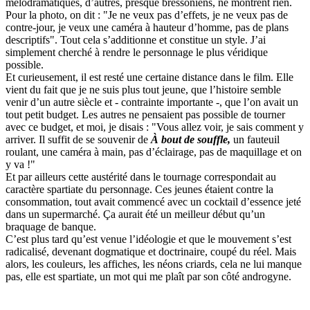
mélodramatiques, d’autres, presque bressoniens, ne montrent rien.
Pour la photo, on dit : "Je ne veux pas d’effets, je ne veux pas de
contre-jour, je veux une caméra à hauteur d’homme, pas de plans
descriptifs". Tout cela s’additionne et constitue un style. J’ai
simplement cherché à rendre le personnage le plus véridique
possible.
Et curieusement, il est resté une certaine distance dans le film. Elle
vient du fait que je ne suis plus tout jeune, que l’histoire semble
venir d’un autre siècle et - contrainte importante -, que l’on avait un
tout petit budget. Les autres ne pensaient pas possible de tourner
avec ce budget, et moi, je disais : "Vous allez voir, je sais comment y
arriver. Il suffit de se souvenir de
À bout de souffle,
un fauteuil
roulant, une caméra à main, pas d’éclairage, pas de maquillage et on
y va !"
Et par ailleurs cette austérité dans le tournage correspondait au
caractère spartiate du personnage. Ces jeunes étaient contre la
consommation, tout avait commencé avec un cocktail d’essence jeté
dans un supermarché. Ça aurait été un meilleur début qu’un
braquage de banque.
C’est plus tard qu’est venue l’idéologie et que le mouvement s’est
radicalisé, devenant dogmatique et doctrinaire, coupé du réel. Mais
alors, les couleurs, les affiches, les néons criards, cela ne lui manque
pas, elle est spartiate, un mot qui me plaît par son côté androgyne.