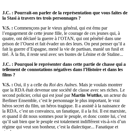
J.C. : Pourrait-on parler de la représentation que vous faites de
la Stasi à travers tes trois personnages ?
V.S. :
Commençons par le vieux général, qui est ému par
l’engagement de cette jeune fille, le courage de ces jeunes qui, à
quatre, ont déclaré la guerre à l’OTAN, qui ont pénétré dans une
prison de l’Ouest et fait évader un des leurs. On peut penser qu’il a
fait la guerre d’Espagne, mené la vie de partisan, manié un fusil et
tiré. À la fin, il reste seul avec ses bustes de Lénine et de Staline...
J.C. : Pourquoi le représenter dans cette partie de chasse qui a
tellement de connotations négatives dans l’Histoire et dans les
films ?
V.S. :
Oui, il y a celle du
Roi des Aulnes.
Mais je voulais montrer
que la RDA était devenue une société de classe avec ses riches. Le
second policier, celui qui est joué par
Martin Wuttke,
un acteur du
Berliner Ensemble, c’est le personnage le plus important, le vrai
héros secret du film, un héros tragique. Il a assisté à la naissance de
la RDA, c’est un convaincu, un fanatique, il a la foi. Il est marxiste,
et quand il dit nous sommes pour le peuple, et donc contre lui, c’est
qu’il sait bien que le peuple est totalement indifférent vis-à-vis d’un
régime qui veut son bonheur, c’est la dialectique... Fanatique et