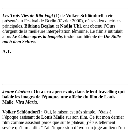
Les Trois Vies de Rita Vogt
(1) de
Volker Schlöndorff
a été
présenté au Festival de Berlin (février 2000), où ses deux actrices
principales,
Bibiana Beglau
et
Nadja Uhl,
ont obtenu l’Ours
d’argent de la meilleure interprétation féminine. Le film s’intitulait
alors
Le Calme après la tempête,
traduction littérale de
Die Stille
nach dem Schuss.
A.T.
Jeune Cinéma
: On a cru apercevoir, dans le lent travelling qui
balaie les images de l’époque, une affiche du film de Louis
Malle,
Viva Maria
.
Volker Schlöndorff :
Oui, la raison est très simple, j’étais à
l’époque assistant de
Louis Malle
sur son film. Ce fut mon dernier
film comme assistant parce que sur le plateau, j’étais tellement
sévère qu’il m’a dit : "J’ai l’impression d’avoir un juge au lieu d’un