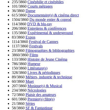
235/3860
Cinéphilie et cinéphiles
101/3860
Courts métrages
36/3860
Danse
615/3860
Documentaire(s) & cinéma direct
1504/3860
Du monde entier & coprod
114/3860
DVD & blu-ray
206/3860
Entretiens & conférences
135/3860
Expérimental & underground
83/3860
Expos
1114/3860
Festival de Cannes
1137/3860
Festivals
23/3860
Filmographies & bibliographies
3860/3860
Films
133/3860
Histoire de Jeune Cinéma
786/3860
Humeur
150/3860
Littérature(s)
328/3860
Livres & périodiques
89/3860
Métiers, industrie & technique
60/3860
Muet
207/3860
Musique(s) & Musical
234/3860
Nécrologies
72/3860
Plaisir des amateurs
601/3860
Premier(s) film(s)
21/3860
Séries
58/3860
SF & Fantastique