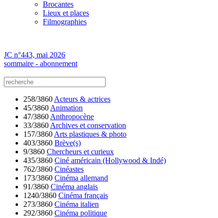
Brocantes
Lieux et places
Filmographies
JC n°443, mai 2026
sommaire - abonnement
258/3860
Acteurs & actrices
45/3860
Animation
47/3860
Anthropocène
33/3860
Archives et conservation
157/3860
Arts plastiques & photo
403/3860
Brève(s)
9/3860
Chercheurs et curieux
435/3860
Ciné américain (Hollywood & Indé)
762/3860
Cinéastes
173/3860
Cinéma allemand
91/3860
Cinéma anglais
1240/3860
Cinéma français
273/3860
Cinéma italien
292/3860
Cinéma politique