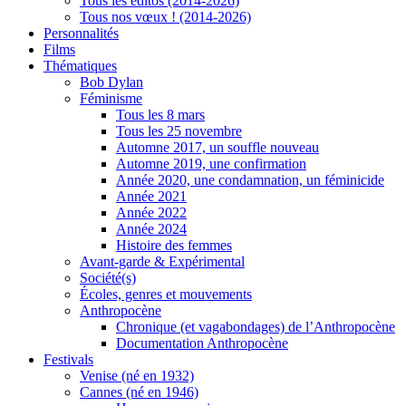
Tous les éditos (2014-2026)
Tous nos vœux ! (2014-2026)
Personnalités
Films
Thématiques
Bob Dylan
Féminisme
Tous les 8 mars
Tous les 25 novembre
Automne 2017, un souffle nouveau
Automne 2019, une confirmation
Année 2020, une condamnation, un féminicide
Année 2021
Année 2022
Année 2024
Histoire des femmes
Avant-garde & Expérimental
Société(s)
Écoles, genres et mouvements
Anthropocène
Chronique (et vagabondages) de l’Anthropocène
Documentation Anthropocène
Festivals
Venise (né en 1932)
Cannes (né en 1946)