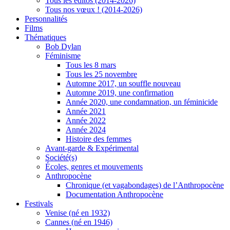
Tous les éditos (2014-2026)
Tous nos vœux ! (2014-2026)
Personnalités
Films
Thématiques
Bob Dylan
Féminisme
Tous les 8 mars
Tous les 25 novembre
Automne 2017, un souffle nouveau
Automne 2019, une confirmation
Année 2020, une condamnation, un féminicide
Année 2021
Année 2022
Année 2024
Histoire des femmes
Avant-garde & Expérimental
Société(s)
Écoles, genres et mouvements
Anthropocène
Chronique (et vagabondages) de l’Anthropocène
Documentation Anthropocène
Festivals
Venise (né en 1932)
Cannes (né en 1946)