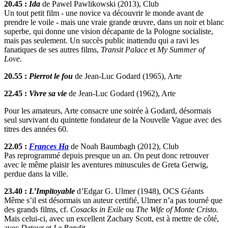
20.45 :
Ida
de Pawel Pawlikowski (2013), Club
Un tout petit film - une novice va découvrir le monde avant de
prendre le voile - mais une vraie grande œuvre, dans un noir et blanc
superbe, qui donne une vision décapante de la Pologne socialiste,
mais pas seulement. Un succès public inattendu qui a ravi les
fanatiques de ses autres films,
Transit Palace
et
My Summer of
Love.
20.55 :
Pierrot le fou
de Jean-Luc Godard (1965), Arte
22.45 :
Vivre sa vie
de Jean-Luc Godard (1962), Arte
Pour les amateurs, Arte consacre une soirée à Godard, désormais
seul survivant du quintette fondateur de la Nouvelle Vague avec des
titres des années 60.
22.05 :
Frances Ha
de Noah Baumbagh (2012), Club
Pas reprogrammé depuis presque un an. On peut donc retrouver
avec le même plaisir les aventures minuscules de Greta Gerwig,
perdue dans la ville.
23.40 :
L’Impitoyable
d’Edgar G. Ulmer (1948), OCS Géants
Même s’il est désormais un auteur certifié, Ulmer n’a pas tourné que
des grands films, cf.
Cosacks in Exile
ou
The Wife of Monte Cristo.
Mais celui-ci, avec un excellent Zachary Scott, est à mettre de côté,
avec
Detour
et
Le Bandit
.