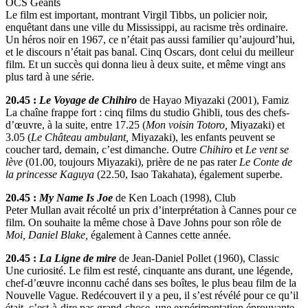
OCS Géants
Le film est important, montrant Virgil Tibbs, un policier noir,
enquêtant dans une ville du Mississippi, au racisme très ordinaire.
Un héros noir en 1967, ce n’était pas aussi familier qu’aujourd’hui,
et le discours n’était pas banal. Cinq Oscars, dont celui du meilleur
film. Et un succès qui donna lieu à deux suite, et même vingt ans
plus tard à une série.
20.45 :
Le Voyage de Chihiro
de Hayao Miyazaki (2001), Famiz
La chaîne frappe fort : cinq films du studio Ghibli, tous des chefs-
d’œuvre, à la suite, entre 17.25 (
Mon voisin Totoro,
Miyazaki) et
3.05 (
Le Château ambulant,
Miyazaki), les enfants peuvent se
coucher tard, demain, c’est dimanche. Outre
Chihiro
et
Le vent se
lève
(01.00, toujours Miyazaki), prière de ne pas rater
Le Conte de
la princesse Kaguya
(22.50, Isao Takahata), également superbe.
20.45 :
My Name Is Joe
de Ken Loach (1998), Club
Peter Mullan avait récolté un prix d’interprétation à Cannes pour ce
film. On souhaite la même chose à Dave Johns pour son rôle de
Moi, Daniel Blake,
également à Cannes cette année.
20.45 :
La Ligne de mire
de Jean-Daniel Pollet (1960), Classic
Une curiosité. Le film est resté, cinquante ans durant, une légende,
chef-d’œuvre inconnu caché dans ses boîtes, le plus beau film de la
Nouvelle Vague. Redécouvert il y a peu, il s’est révélé pour ce qu’il
était, c’est-à-dire pas grand-chose, une expérimentation éprouvante