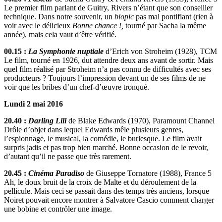
Le premier film parlant de Guitry, Rivers n’étant que son conseiller
technique. Dans notre souvenir, un
biopic
pas mal pontifiant (rien à
voir avec le délicieux
Bonne chance !,
tourné par Sacha la même
année), mais cela vaut d’être vérifié.
00.15 :
La Symphonie nuptiale
d’Erich von Stroheim (1928), TCM
Le film, tourné en 1926, dut attendre deux ans avant de sortir. Mais
quel film réalisé par Stroheim n’a pas connu de difficultés avec ses
producteurs ? Toujours l’impression devant un de ses films de ne
voir que les bribes d’un chef-d’œuvre tronqué.
Lundi 2 mai 2016
20.40 :
Darling Lili
de Blake Edwards (1970), Paramount Channel
Drôle d’objet dans lequel Edwards mêle plusieurs genres,
l’espionnage, le musical, la comédie, le burlesque. Le film avait
surpris jadis et pas trop bien marché. Bonne occasion de le revoir,
d’autant qu’il ne passe que très rarement.
20.45 :
Cinéma Paradiso
de Giuseppe Tornatore (1988), France 5
Ah, le doux bruit de la croix de Malte et du déroulement de la
pellicule. Mais ceci se passait dans des temps très anciens, lorsque
Noiret pouvait encore montrer à Salvatore Cascio comment charger
une bobine et contrôler une image.