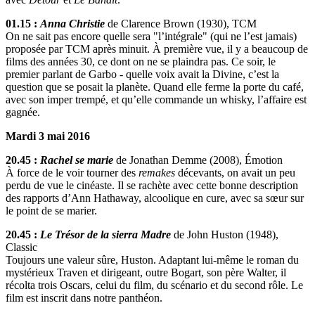
01.15 :
Anna Christie
de Clarence Brown (1930), TCM
On ne sait pas encore quelle sera "l’intégrale" (qui ne l’est jamais)
proposée par TCM après minuit. À première vue, il y a beaucoup de
films des années 30, ce dont on ne se plaindra pas. Ce soir, le
premier parlant de Garbo - quelle voix avait la Divine, c’est la
question que se posait la planète. Quand elle ferme la porte du café,
avec son imper trempé, et qu’elle commande un whisky, l’affaire est
gagnée.
Mardi 3 mai 2016
20.45 :
Rachel se marie
de Jonathan Demme (2008), Émotion
À force de le voir tourner des
remakes
décevants, on avait un peu
perdu de vue le cinéaste. Il se rachète avec cette bonne description
des rapports d’Ann Hathaway, alcoolique en cure, avec sa sœur sur
le point de se marier.
20.45 :
Le Trésor de la sierra Madre
de John Huston (1948),
Classic
Toujours une valeur sûre, Huston. Adaptant lui-même le roman du
mystérieux Traven et dirigeant, outre Bogart, son père Walter, il
récolta trois Oscars, celui du film, du scénario et du second rôle. Le
film est inscrit dans notre panthéon.