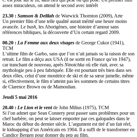
assez miraculeux, on attend le second avec intérêt
23.30 :
Samson & Delilah
de Warwick Thornton (2009), Arte
Un premier film d’une telle qualité aurait mérité une heure moins
avancée. Le
bush,
les Aborigènes, une histoire d’amour sans
références bibliques, la découverte d’Un certain regard 2009.
00.20 :
La Femme aux deux visages
de George Cukor (1941),
TCM
L’ultime film de Garbo, sans que l’on n’ait jamais su la raison de son
retrait. Le film a déçu aux USA (il ne sortit en France qu’en 1947),
car tranchant de nouveau, après
Ninotchka
où elle riait, avec sa
mythologie peu à peu fabriquée. Elle est pourtant très bien dans ses
deux rôles, celui d’une monitrice de ski et de sa sœur jumelle, même
si, effectivement, le film n’atteint pas les sommets de certains titres
de Clarence Brown ou de Mamoulian.
Jeudi 5 mai 2016
20.40 :
Le Lion et le vent
de John Milius (1975), TCM
Si l’on admet que Sean Connery peut passer sans problèmes pour un
chef barbère, on peut se laisser emporter par ces galopades dans le
Maroc du débur du dernier siècle. L’argument est tiré d’un fait réel,
le kidnapping d’un Américain en 1904. Il a suffi de le transformer en
Candice Bergen pour donner du pep au film.