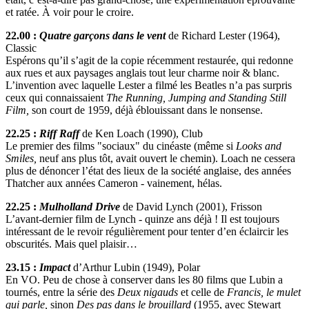
et ratée. À voir pour le croire.
22.00 :
Quatre garçons dans le vent
de Richard Lester (1964),
Classic
Espérons qu’il s’agit de la copie récemment restaurée, qui redonne
aux rues et aux paysages anglais tout leur charme noir & blanc.
L’invention avec laquelle Lester a filmé les Beatles n’a pas surpris
ceux qui connaissaient
The Running, Jumping and Standing Still
Film,
son court de 1959, déjà éblouissant dans le nonsense.
22.25 :
Riff Raff
de Ken Loach (1990), Club
Le premier des films "sociaux" du cinéaste (même si
Looks and
Smiles,
neuf ans plus tôt, avait ouvert le chemin). Loach ne cessera
plus de dénoncer l’état des lieux de la société anglaise, des années
Thatcher aux années Cameron - vainement, hélas.
22.25 :
Mulholland Drive
de David Lynch (2001), Frisson
L’avant-dernier film de Lynch - quinze ans déjà ! Il est toujours
intéressant de le revoir régulièrement pour tenter d’en éclaircir les
obscurités. Mais quel plaisir…
23.15 :
Impact
d’Arthur Lubin (1949), Polar
En VO. Peu de chose à conserver dans les 80 films que Lubin a
tournés, entre la série des
Deux nigauds
et celle de
Francis, le mulet
qui parle,
sinon
Des pas dans le brouillard
(1955, avec Stewart