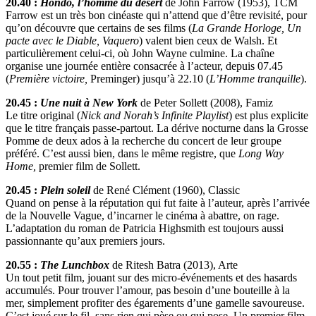
20.40 :
Hondo, l’homme du désert
de John Farrow (1953), TCM
Farrow est un très bon cinéaste qui n’attend que d’être revisité, pour
qu’on découvre que certains de ses films (
La Grande Horloge, Un
pacte avec le Diable, Vaquero
) valent bien ceux de Walsh. Et
particulièrement celui-ci, où John Wayne culmine. La chaîne
organise une journée entière consacrée à l’acteur, depuis 07.45
(
Première victoire,
Preminger) jusqu’à 22.10 (
L’Homme tranquille
).
20.45 :
Une nuit à New York
de Peter Sollett (2008), Famiz
Le titre original (
Nick and Norah’s Infinite Playlist
) est plus explicite
que le titre français passe-partout. La dérive nocturne dans la Grosse
Pomme de deux ados à la recherche du concert de leur groupe
préféré. C’est aussi bien, dans le même registre, que
Long Way
Home,
premier film de Sollett.
20.45 :
Plein soleil
de René Clément (1960), Classic
Quand on pense à la réputation qui fut faite à l’auteur, après l’arrivée
de la Nouvelle Vague, d’incarner le cinéma à abattre, on rage.
L’adaptation du roman de Patricia Highsmith est toujours aussi
passionnante qu’aux premiers jours.
20.55 :
The Lunchbox
de Ritesh Batra (2013), Arte
Un tout petit film, jouant sur des micro-événements et des hasards
accumulés. Pour trouver l’amour, pas besoin d’une bouteille à la
mer, simplement profiter des égarements d’une gamelle savoureuse.
C’est joué sur le fil, sans rien qui pèse ou qui pose. Un premier film