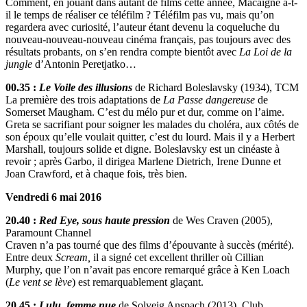
Comment, en jouant dans autant de films cette année, Macaigne a-t-
il le temps de réaliser ce téléfilm ? Téléfilm pas vu, mais qu’on
regardera avec curiosité, l’auteur étant devenu la coqueluche du
nouveau-nouveau-nouveau cinéma français, pas toujours avec des
résultats probants, on s’en rendra compte bientôt avec
La Loi de la
jungle
d’Antonin Peretjatko…
00.35 :
Le Voile des illusions
de Richard Boleslavsky (1934), TCM
La première des trois adaptations de
La Passe dangereuse
de
Somerset Maugham. C’est du mélo pur et dur, comme on l’aime.
Greta se sacrifiant pour soigner les malades du choléra, aux côtés de
son époux qu’elle voulait quitter, c’est du lourd. Mais il y a Herbert
Marshall, toujours solide et digne. Boleslavsky est un cinéaste à
revoir ; après Garbo, il dirigea Marlene Dietrich, Irene Dunne et
Joan Crawford, et à chaque fois, très bien.
Vendredi 6 mai 2016
20.40 :
Red Eye, sous haute pression
de Wes Craven (2005),
Paramount Channel
Craven n’a pas tourné que des films d’épouvante à succès (mérité).
Entre deux
Scream,
il a signé cet excellent thriller où Cillian
Murphy, que l’on n’avait pas encore remarqué grâce à Ken Loach
(
Le vent se lève
) est remarquablement glaçant.
20.45 :
Lulu, femme nue
de Solveig Anspach (2013), Club