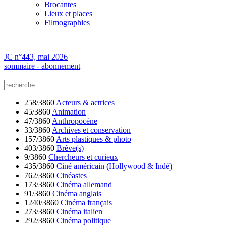
Brocantes
Lieux et places
Filmographies
JC n°443, mai 2026
sommaire - abonnement
258/3860
Acteurs & actrices
45/3860
Animation
47/3860
Anthropocène
33/3860
Archives et conservation
157/3860
Arts plastiques & photo
403/3860
Brève(s)
9/3860
Chercheurs et curieux
435/3860
Ciné américain (Hollywood & Indé)
762/3860
Cinéastes
173/3860
Cinéma allemand
91/3860
Cinéma anglais
1240/3860
Cinéma français
273/3860
Cinéma italien
292/3860
Cinéma politique