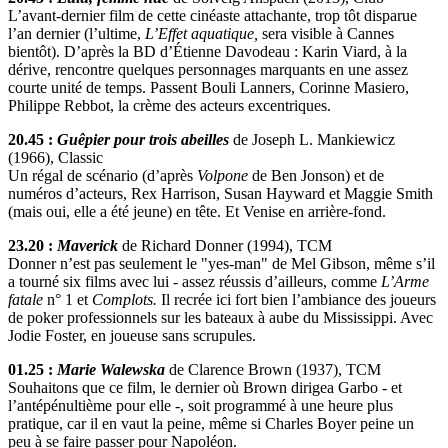
L’avant-dernier film de cette cinéaste attachante, trop tôt disparue
l’an dernier (l’ultime,
L’Effet aquatique,
sera visible à Cannes
bientôt). D’après la BD d’Étienne Davodeau : Karin Viard, à la
dérive, rencontre quelques personnages marquants en une assez
courte unité de temps. Passent Bouli Lanners, Corinne Masiero,
Philippe Rebbot, la crème des acteurs excentriques.
20.45 :
Guêpier pour trois abeilles
de Joseph L. Mankiewicz
(1966), Classic
Un régal de scénario (d’après
Volpone
de Ben Jonson) et de
numéros d’acteurs, Rex Harrison, Susan Hayward et Maggie Smith
(mais oui, elle a été jeune) en tête. Et Venise en arrière-fond.
23.20 :
Maverick
de Richard Donner (1994), TCM
Donner n’est pas seulement le "yes-man" de Mel Gibson, même s’il
a tourné six films avec lui - assez réussis d’ailleurs, comme
L’Arme
fatale
n° 1 et
Complots.
Il recrée ici fort bien l’ambiance des joueurs
de poker professionnels sur les bateaux à aube du Mississippi. Avec
Jodie Foster, en joueuse sans scrupules.
01.25 :
Marie Walewska
de Clarence Brown (1937), TCM
Souhaitons que ce film, le dernier où Brown dirigea Garbo - et
l’antépénultième pour elle -, soit programmé à une heure plus
pratique, car il en vaut la peine, même si Charles Boyer peine un
peu à se faire passer pour Napoléon.