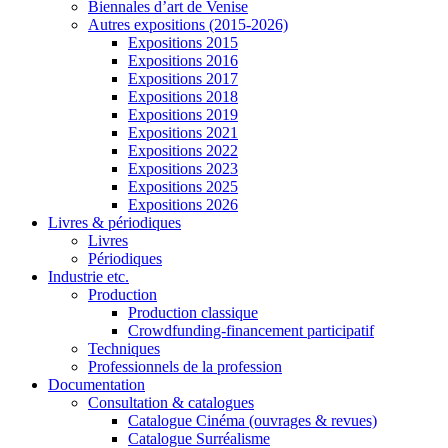
Biennales d’art de Venise
Autres expositions (2015-2026)
Expositions 2015
Expositions 2016
Expositions 2017
Expositions 2018
Expositions 2019
Expositions 2021
Expositions 2022
Expositions 2023
Expositions 2025
Expositions 2026
Livres & périodiques
Livres
Périodiques
Industrie etc.
Production
Production classique
Crowdfunding-financement participatif
Techniques
Professionnels de la profession
Documentation
Consultation & catalogues
Catalogue Cinéma (ouvrages & revues)
Catalogue Surréalisme