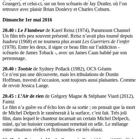
Granger), et celui-ci, sur un bon scénario de Jay Dratler, où l’on
retrouve avec plaisir Brian Donlevy et Charles Coburn.
Dimanche 1er mai 2016
20.40 :
Le Flambeur
de Karel Reisz (1974), Paramount Channel
Un film très peu souvent présenté. Reisz n’avait plus tourné depuis
Isadora
(1968) et ne tournera plus avant
Les Guerriers de l’enfer
(1978). Entre les deux, il signe ce beau film sur l’addiction -
scénario de James Toback -, avec un James Caan habité par son
personnage.
20.40 :
Tootsie
de Sydney Pollack (1982), OCS Géants
Ce n’est pas une découverte, mais les tribulations de Dustin
Hoffman, travesti d’occasion, sont toujours aussi plaisantes. Comme
de revoir Jessica Lange.
20.45 :
L’Air de rien
de Grégory Magne & Stéphane Viard (2012),
Famiz
Le film n’a guère eu d’écho lors de sa sortie ; on pensait que la mort
de Michel Delpech le ramènerait à la surface, c’est fait. Très joli
film, dans lequel le chanteur incarnait un certain Michel Delpech,
ruiné, qu’un huissier compatissant remettait en selle. Le mélange
entre situations réelles et fictionnelles est très réussi.