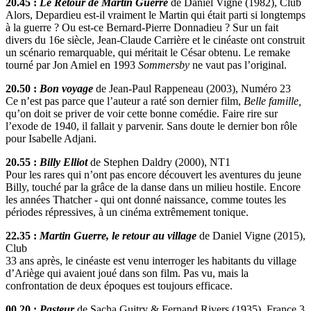
20.45 :
Le Retour de Martin Guerre
de Daniel Vigne (1982), Club
Alors, Depardieu est-il vraiment le Martin qui était parti si longtemps
à la guerre ? Ou est-ce Bernard-Pierre Donnadieu ? Sur un fait
divers du 16e siècle, Jean-Claude Carrière et le cinéaste ont construit
un scénario remarquable, qui méritait le César obtenu. Le remake
tourné par Jon Amiel en 1993
Sommersby
ne vaut pas l’original.
20.50 :
Bon voyage
de Jean-Paul Rappeneau (2003), Numéro 23
Ce n’est pas parce que l’auteur a raté son dernier film,
Belle famille,
qu’on doit se priver de voir cette bonne comédie. Faire rire sur
l’exode de 1940, il fallait y parvenir. Sans doute le dernier bon rôle
pour Isabelle Adjani.
20.55 :
Billy Elliot
de Stephen Daldry (2000), NT1
Pour les rares qui n’ont pas encore découvert les aventures du jeune
Billy, touché par la grâce de la danse dans un milieu hostile. Encore
les années Thatcher - qui ont donné naissance, comme toutes les
périodes répressives, à un cinéma extrêmement tonique.
22.35 :
Martin Guerre, le retour au village
de Daniel Vigne (2015),
Club
33 ans après, le cinéaste est venu interroger les habitants du village
d’Ariège qui avaient joué dans son film. Pas vu, mais la
confrontation de deux époques est toujours efficace.
00.20 :
Pasteur
de Sacha Guitry & Fernand Rivers (1935), France 3