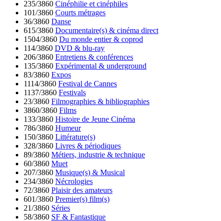
235/3860
Cinéphilie et cinéphiles
101/3860
Courts métrages
36/3860
Danse
615/3860
Documentaire(s) & cinéma direct
1504/3860
Du monde entier & coprod
114/3860
DVD & blu-ray
206/3860
Entretiens & conférences
135/3860
Expérimental & underground
83/3860
Expos
1114/3860
Festival de Cannes
1137/3860
Festivals
23/3860
Filmographies & bibliographies
3860/3860
Films
133/3860
Histoire de Jeune Cinéma
786/3860
Humeur
150/3860
Littérature(s)
328/3860
Livres & périodiques
89/3860
Métiers, industrie & technique
60/3860
Muet
207/3860
Musique(s) & Musical
234/3860
Nécrologies
72/3860
Plaisir des amateurs
601/3860
Premier(s) film(s)
21/3860
Séries
58/3860
SF & Fantastique