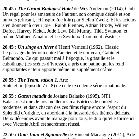
20.45 :
The Grand Budapest Hotel
de Wes Anderson (2014), Club
Un régal pour les amateurs de l’auteur, son comique décalé et son
univers grinçant, ici inspiré (de loin) par Stefan Zweig. Et les acteurs
s’en donnent à cœur joie - Ralph Fiennes, Adrian Brody, Willem
Dafoe, Harvey Keitel, Jude Law, Bill Murray, Tilda Swinton, et
même Mathieu Amalric et Léa Seydoux. Comment résister ?
20.45 :
Un singe en hiver
d’Henri Verneuil (1962), Classic
Le passage du témoin entre l’ancien et le nouveau, Gabin et
Belmondo. Ce qui passait mal à l’époque, la grisaille et le
cabotinage (les scènes d’ivresse), a pris une patine qui les rend
supportables et leur apporte même un supplément d’âme.
20.55 :
The Team, saison 1,
Arte
Suite et fin (épisode 7 et 8) de cette excellente série trinationale.
20.55 :
Gazon maudit
de Josiane Balasko (1995), NT1
Balasko est une de nos meilleures réalisatrices de comédies
modernes, et dans chacun des ces films règne encore l’esprit du
Splendid d’origine, en abordant à la hussarde des thèmes délicats.
Deux décennies avant le mariage pour tous, le duo qu’elle forme ici
avec Victoria Abril est sacrément réussi.
22.50 :
Dom Juan et Sganarelle
de Vincent Macaigne (2015), Arte