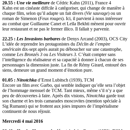
20.55 :
Une vie meilleure
de Cédric Kahn (2011), France 4
Kahn est un cinéaste diffcile à catégoriser, qui change de manière à
chaque film, selon qu’il adapte un fait divers (
Vie sauvage
) ou un
roman de Simenon (
Feux rouges
). Ici, il parvient à nous intéresser
au combat que Guillaume Canet et Leïla Bekhti mènent pour ouvrir
leur restaurant et ne pas le fermer illico. Il fallait y parvenir.
22.25 :
Les Invasions barbares
de Denys Arcand (2003), OCS City
L’idée de reprendre les protagonistes du
Déclin de l’empire
américain
dix-sept après aurait pu déboucher sur une catastrophe,
comme
Les Bronzés 3
ou
Les Visiteurs 3.
C’était compter sans
l’intelligence du réalisateur et sa capacité à donner à chacun de ses
personnages la dimension juste. La fin de Rémy Girard, entouré des
siens, demeure un grand moment d’émotion pure.
01.05 :
Ninotchka
d’Ernst Lubitsch (1939), TCM
Encore un film avec Garbo, qui semble indiquer qu’elle sera l’objet
de l’hommage mensuel de TCM. Tant mieux, même s’il n’y a que
peu de découvertes à faire. Après dix visions,
Ninotchka
garde tout
son charme et les trois camarades moscovites (mention spéciale à
Sig Rumann) qui se frottent aux joies impures de l’impérialisme
continuent de nous réjouir.
Mercredi 4 mai 2016