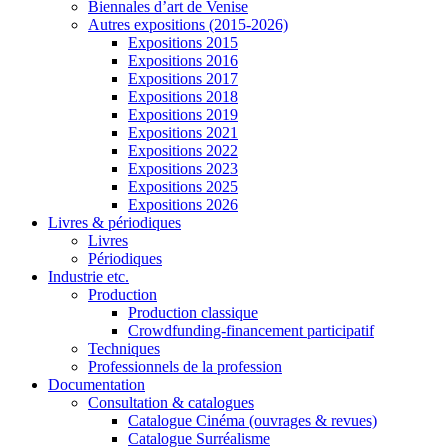
Biennales d’art de Venise
Autres expositions (2015-2026)
Expositions 2015
Expositions 2016
Expositions 2017
Expositions 2018
Expositions 2019
Expositions 2021
Expositions 2022
Expositions 2023
Expositions 2025
Expositions 2026
Livres & périodiques
Livres
Périodiques
Industrie etc.
Production
Production classique
Crowdfunding-financement participatif
Techniques
Professionnels de la profession
Documentation
Consultation & catalogues
Catalogue Cinéma (ouvrages & revues)
Catalogue Surréalisme