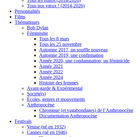
Tous les éditos (2014-2026)
Tous nos vœux ! (2014-2026)
Personnalités
Films
Thématiques
Bob Dylan
Féminisme
Tous les 8 mars
Tous les 25 novembre
Automne 2017, un souffle nouveau
Automne 2019, une confirmation
Année 2020, une condamnation, un féminicide
Année 2021
Année 2022
Année 2024
Histoire des femmes
Avant-garde & Expérimental
Société(s)
Écoles, genres et mouvements
Anthropocène
Chronique (et vagabondages) de l’Anthropocène
Documentation Anthropocène
Festivals
Venise (né en 1932)
Cannes (né en 1946)