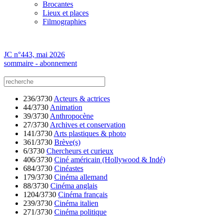
Brocantes
Lieux et places
Filmographies
JC n°443, mai 2026
sommaire - abonnement
236/3730
Acteurs & actrices
44/3730
Animation
39/3730
Anthropocène
27/3730
Archives et conservation
141/3730
Arts plastiques & photo
361/3730
Brève(s)
6/3730
Chercheurs et curieux
406/3730
Ciné américain (Hollywood & Indé)
684/3730
Cinéastes
179/3730
Cinéma allemand
88/3730
Cinéma anglais
1204/3730
Cinéma français
239/3730
Cinéma italien
271/3730
Cinéma politique