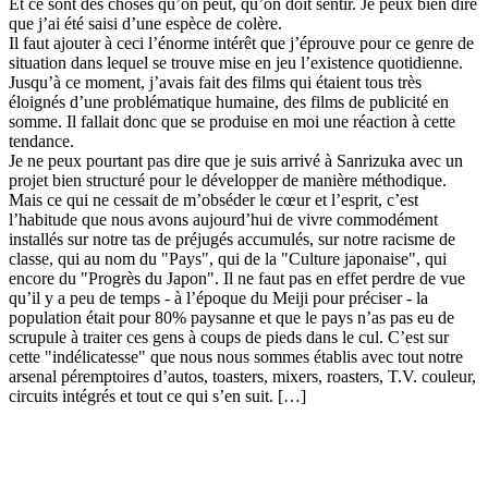
Et ce sont des choses qu’on peut, qu’on doit sentir. Je peux bien dire
que j’ai été saisi d’une espèce de colère.
Il faut ajouter à ceci l’énorme intérêt que j’éprouve pour ce genre de
situation dans lequel se trouve mise en jeu l’existence quotidienne.
Jusqu’à ce moment, j’avais fait des films qui étaient tous très
éloignés d’une problématique humaine, des films de publicité en
somme. Il fallait donc que se produise en moi une réaction à cette
tendance.
Je ne peux pourtant pas dire que je suis arrivé à Sanrizuka avec un
projet bien structuré pour le développer de manière méthodique.
Mais ce qui ne cessait de m’obséder le cœur et l’esprit, c’est
l’habitude que nous avons aujourd’hui de vivre commodément
installés sur notre tas de préjugés accumulés, sur notre racisme de
classe, qui au nom du "Pays", qui de la "Culture japonaise", qui
encore du "Progrès du Japon". Il ne faut pas en effet perdre de vue
qu’il y a peu de temps - à l’époque du Meiji pour préciser - la
population était pour 80% paysanne et que le pays n’as pas eu de
scrupule à traiter ces gens à coups de pieds dans le cul. C’est sur
cette "indélicatesse" que nous nous sommes établis avec tout notre
arsenal péremptoires d’autos, toasters, mixers, roasters, T.V. couleur,
circuits intégrés et tout ce qui s’en suit. […]