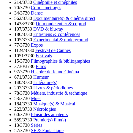
214/3730
Cinéphilie et cinéphiles
70/3730
Courts métrages
34/3730
Danse
562/3730
Documentaire(s) & cinéma direct
1438/3730
Du monde entier & coprod
107/3730
DVD & blu-ray
186/3730
Entretiens & conférences
105/3730
Expérimental & underground
77/3730
Expos
1124/3730
Festival de Cannes
1051/3730
Festivals
15/3730
Filmographies & bibliographies
3730/3730
Films
97/3730
Histoire de Jeune Cinéma
671/3730
Humeur
140/3730
Littérature(s)
297/3730
Livres & périodiques
78/3730
Métiers, industrie & technique
53/3730
Muet
184/3730
Musique(s) & Musical
223/3730
Nécrologies
60/3730
Plaisir des amateurs
559/3730
Premier(s) film(s)
13/3730
Séries
57/3730
SF & Fantastique