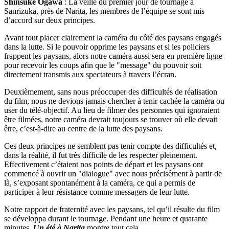
Shinsuke Ogawa
: La veille du premier jour de tournage à
Sanrizuka, près de Narita, les membres de l’équipe se sont mis
d’accord sur deux principes.
Avant tout placer clairement la caméra du côté des paysans engagés
dans la lutte. Si le pouvoir opprime les paysans et si les policiers
frappent les paysans, alors notre caméra aussi sera en première ligne
pour recevoir les coups afin que le "message" du pouvoir soit
directement transmis aux spectateurs à travers l’écran.
Deuxièmement, sans nous préoccuper des difficultés de réalisation
du film, nous ne devions jamais chercher à tenir cachée la caméra ou
user du télé-objectif. Au lieu de filmer des personnes qui ignoraient
être filmées, notre caméra devrait toujours se trouver où elle devait
être, c’est-à-dire au centre de la lutte des paysans.
Ces deux principes ne semblent pas tenir compte des difficultés et,
dans la réalité, il fut très difficile de les respecter pleinement.
Effectivement c’étaient nos points de départ et les paysans ont
commencé à ouvrir un "dialogue" avec nous précisément à partir de
là, s’exposant spontanément à la caméra, ce qui a permis de
participer à leur résistance comme messagers de leur lutte.
Notre rapport de fraternité avec les paysans, tel qu’il résulte du film
se développa durant le tournage. Pendant une heure et quarante
minutes,
Un été à Narita
montre tout cela.