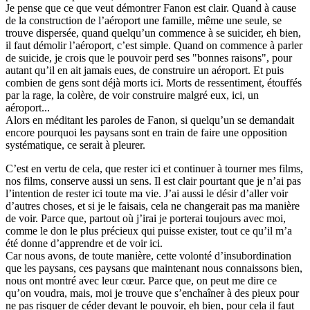
Je pense que ce que veut démontrer Fanon est clair. Quand à cause
de la construction de l’aéroport une famille, même une seule, se
trouve dispersée, quand quelqu’un commence à se suicider, eh bien,
il faut démolir l’aéroport, c’est simple. Quand on commence à parler
de suicide, je crois que le pouvoir perd ses "bonnes raisons", pour
autant qu’il en ait jamais eues, de construire un aéroport. Et puis
combien de gens sont déjà morts ici. Morts de ressentiment, étouffés
par la rage, la colère, de voir construire malgré eux, ici, un
aéroport...
Alors en méditant les paroles de Fanon, si quelqu’un se demandait
encore pourquoi les paysans sont en train de faire une opposition
systématique, ce serait à pleurer.
C’est en vertu de cela, que rester ici et continuer à tourner mes films,
nos films, conserve aussi un sens. Il est clair pourtant que je n’ai pas
l’intention de rester ici toute ma vie. J’ai aussi le désir d’aller voir
d’autres choses, et si je le faisais, cela ne changerait pas ma manière
de voir. Parce que, partout où j’irai je porterai toujours avec moi,
comme le don le plus précieux qui puisse exister, tout ce qu’il m’a
été donne d’apprendre et de voir ici.
Car nous avons, de toute manière, cette volonté d’insubordination
que les paysans, ces paysans que maintenant nous connaissons bien,
nous ont montré avec leur cœur. Parce que, on peut me dire ce
qu’on voudra, mais, moi je trouve que s’enchaîner à des pieux pour
ne pas risquer de céder devant le pouvoir, eh bien, pour cela il faut