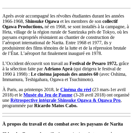
Après avoir accompagné les révoltes étudiantes durant les années
1966-1968,
Shinsuke Ogawa
et les membres de son
collectif
Ogawa Productions,
né en 1968, se sont installés à la campagne, à
Heta, village de la région rurale de Sanrizuka près de Tokyo, où les
paysans expropriés résistaient au chantier de construction de
l’aéroport international de Narita. Entre 1968 et 1977, ils y
produisirent des films témoins de la lutte et de la répression brutale
de l’État. L’aéroport fut finalement inauguré en 1978.
L’Occident découvrit son travail au
Festival de Pesaro 1972,
grâce
à la sélection faite par
Adriano Aprà
(qui dirigera le festival de
1990 à 1998) :
Le cinéma japonais des années 60
(avec Oshima,
Immamura, Teshigahara, Ogawa et Tsuchimoto).
À Paris, au printemps 2018, le
Cinéma du réel
(23 mars-1er avril
2018) et le
Musée du Jeu de Paume
(3-28 avril 2018) ont organisé
une
Rétrospective intégrale Shinsuke Ogawa & Ogawa Pro
,
programmée par
Ricardo Matos Cabo.
À propos du travail et du combat avec les paysans de Narita