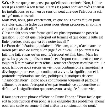
S.O.
: Parce que je ne pense pas qu’elle soit terminée. Non, la lutte
n’est pas arrivée à son terme. Certes les pistes sont achevées et aussi
les installations au sol : en ce sens on peut dire que l’aéroport a été,
malgré tout, construit.
Mais moi, nous, plus exactement, ce que nous avons fait, ou pour
être plus exact, la tâche que nous nous étions proposée, en somme
en quoi consistait-elle ?
C’est en fait sous cette forme qu’il est plus important de poser la
question. Si on dit que l’aéroport est terminé et que donc la lutte est
finie, perdue, alors que va être notre travail ?
Le Front de libération populaire du Vietnam, alors, n’avait aucune
raison plausible de lutter, si on juge à ce niveau. Et pourtant il l’a
fait, il le fait, et pas qu’un peu. L’aéroport est fini, bien. Mais les
gens, les paysans qui disent non à cet aéroport continuent encore et
toujours à faire valoir leurs refus. Donc cet aéroport n’est pas fini. Et
nous, tant que nous serons en vie, nous continuerons à témoigner, à
développer pour ceux qui continuent à vivre, la signification et la
profonde imploration sociales, politiques, historiques de cette
"insubordination". Donc nous continuerons toujours et partout à
affirmer, que non, l’aéroport n’est pas terminé, ce qui constitue en
définitive la signification que nous avons assignée à notre vie.
Il faut noter cette phrase célèbre de Franz Fanon : "Pour facile que
soit la construction d’un pont, si elle engendre des problèmes, même
pour une seule personne, il faut arrêter la construction du pont."