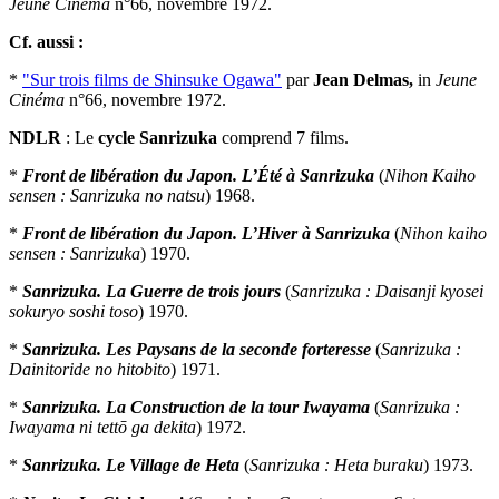
Jeune Cinéma
n°66, novembre 1972.
Cf. aussi :
*
"Sur trois films de Shinsuke Ogawa"
par
Jean Delmas,
in
Jeune
Cinéma
n°66, novembre 1972.
NDLR
: Le
cycle Sanrizuka
comprend 7 films.
*
Front de libération du Japon. L’Été à Sanrizuka
(
Nihon Kaiho
sensen : Sanrizuka no natsu
) 1968.
*
Front de libération du Japon. L’Hiver à Sanrizuka
(
Nihon kaiho
sensen : Sanrizuka
) 1970.
*
Sanrizuka. La Guerre de trois jours
(
Sanrizuka : Daisanji kyosei
sokuryo soshi toso
) 1970.
*
Sanrizuka. Les Paysans de la seconde forteresse
(
Sanrizuka :
Dainitoride no hitobito
) 1971.
*
Sanrizuka. La Construction de la tour Iwayama
(
Sanrizuka :
Iwayama ni tettō ga dekita
) 1972.
*
Sanrizuka. Le Village de Heta
(
Sanrizuka : Heta buraku
) 1973.