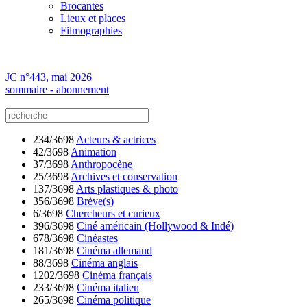
Brocantes
Lieux et places
Filmographies
JC n°443, mai 2026
sommaire - abonnement
234/3698
Acteurs & actrices
42/3698
Animation
37/3698
Anthropocène
25/3698
Archives et conservation
137/3698
Arts plastiques & photo
356/3698
Brève(s)
6/3698
Chercheurs et curieux
396/3698
Ciné américain (Hollywood & Indé)
678/3698
Cinéastes
181/3698
Cinéma allemand
88/3698
Cinéma anglais
1202/3698
Cinéma français
233/3698
Cinéma italien
265/3698
Cinéma politique