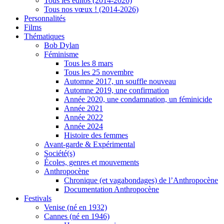
Tous les éditos (2014-2026)
Tous nos vœux ! (2014-2026)
Personnalités
Films
Thématiques
Bob Dylan
Féminisme
Tous les 8 mars
Tous les 25 novembre
Automne 2017, un souffle nouveau
Automne 2019, une confirmation
Année 2020, une condamnation, un féminicide
Année 2021
Année 2022
Année 2024
Histoire des femmes
Avant-garde & Expérimental
Société(s)
Écoles, genres et mouvements
Anthropocène
Chronique (et vagabondages) de l’Anthropocène
Documentation Anthropocène
Festivals
Venise (né en 1932)
Cannes (né en 1946)