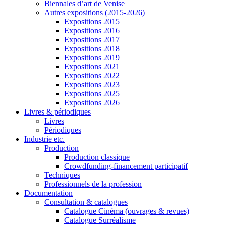
Biennales d’art de Venise
Autres expositions (2015-2026)
Expositions 2015
Expositions 2016
Expositions 2017
Expositions 2018
Expositions 2019
Expositions 2021
Expositions 2022
Expositions 2023
Expositions 2025
Expositions 2026
Livres & périodiques
Livres
Périodiques
Industrie etc.
Production
Production classique
Crowdfunding-financement participatif
Techniques
Professionnels de la profession
Documentation
Consultation & catalogues
Catalogue Cinéma (ouvrages & revues)
Catalogue Surréalisme