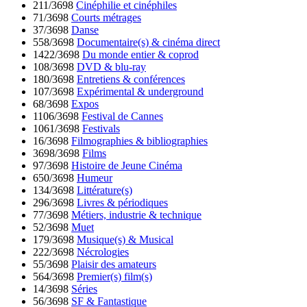
211/3698
Cinéphilie et cinéphiles
71/3698
Courts métrages
37/3698
Danse
558/3698
Documentaire(s) & cinéma direct
1422/3698
Du monde entier & coprod
108/3698
DVD & blu-ray
180/3698
Entretiens & conférences
107/3698
Expérimental & underground
68/3698
Expos
1106/3698
Festival de Cannes
1061/3698
Festivals
16/3698
Filmographies & bibliographies
3698/3698
Films
97/3698
Histoire de Jeune Cinéma
650/3698
Humeur
134/3698
Littérature(s)
296/3698
Livres & périodiques
77/3698
Métiers, industrie & technique
52/3698
Muet
179/3698
Musique(s) & Musical
222/3698
Nécrologies
55/3698
Plaisir des amateurs
564/3698
Premier(s) film(s)
14/3698
Séries
56/3698
SF & Fantastique