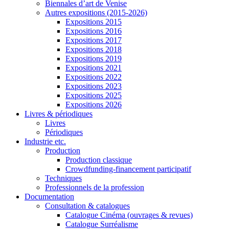
Biennales d’art de Venise
Autres expositions (2015-2026)
Expositions 2015
Expositions 2016
Expositions 2017
Expositions 2018
Expositions 2019
Expositions 2021
Expositions 2022
Expositions 2023
Expositions 2025
Expositions 2026
Livres & périodiques
Livres
Périodiques
Industrie etc.
Production
Production classique
Crowdfunding-financement participatif
Techniques
Professionnels de la profession
Documentation
Consultation & catalogues
Catalogue Cinéma (ouvrages & revues)
Catalogue Surréalisme