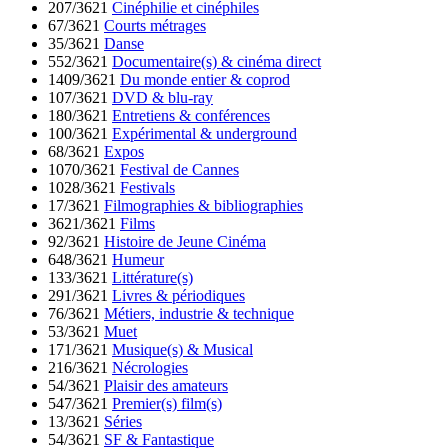
207/3621
Cinéphilie et cinéphiles
67/3621
Courts métrages
35/3621
Danse
552/3621
Documentaire(s) & cinéma direct
1409/3621
Du monde entier & coprod
107/3621
DVD & blu-ray
180/3621
Entretiens & conférences
100/3621
Expérimental & underground
68/3621
Expos
1070/3621
Festival de Cannes
1028/3621
Festivals
17/3621
Filmographies & bibliographies
3621/3621
Films
92/3621
Histoire de Jeune Cinéma
648/3621
Humeur
133/3621
Littérature(s)
291/3621
Livres & périodiques
76/3621
Métiers, industrie & technique
53/3621
Muet
171/3621
Musique(s) & Musical
216/3621
Nécrologies
54/3621
Plaisir des amateurs
547/3621
Premier(s) film(s)
13/3621
Séries
54/3621
SF & Fantastique