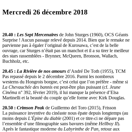
Mercredi 26 décembre 2018
20.40 :
Les Sept Mercenaires
de John Sturges (1960), OCS Géants
Surprise ! Aucun passage relevé depuis 2014. Bien que le remake ne
parvienne pas à égaler l’original de Kurosawa, c’est de la belle
ouvrage, car Sturges n’était pas un manchot et il a su tirer le meilleur
des stars rassemblées - Brynner, McQueen, Bronson, Wallach,
Buchholz, etc.
20.45 :
La Rivière de nos amours
d’André De Toth (1955), TCM
Pas repassé depuis le 2 décembre 2016. Parmi les nombreux
westerns du Hongrois borgne, c’est celui que l’on préfère - même si
La Chevauchée des bannis
est peut-être plus puissant (cf.
Jeune
Cinéma
n° 392, février 2019), il lui manque la présence d’Elsa
Martinelli et la beauté du couple qu’elle forme avec Kirk Douglas.
20.50 :
Crimson Peak
de Guillermo del Toro (2015), Frisson
La puissance inventive du cinéaste nous épate depuis longtemps (au
moins depuis
L’Épine du diable
(2001) et ce titre-ci ne dépare pas
l’ensemble d’une filmographie sans bavures (même
Hellboy II
).
Après le fantastique moderne du
Labyrinthe de Pan,
retour aux