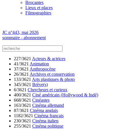
Brocantes
Lieux et places
Filmographies
JC n°443, mai 2026
sommaire - abonnement
227/3621
Acteurs & actrices
41/3621
Animation
37/3621
Anthropocène
26/3621
Archives et conservation
133/3621
Arts plastiques & photo
345/3621
Brève(s)
6/3621
Chercheurs et curieux
400/3621
Ciné américain (Hollywood & Indé)
668/3621
Cinéastes
163/3621
Cinéma allemand
87/3621
Cinéma anglais
1182/3621
Cinéma français
230/3621
Cinéma italien
255/3621
Cinéma politique