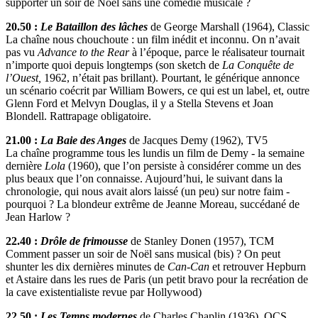
supporter un soir de Noël sans une comédie musicale ?
20.50 :
Le Bataillon des lâches
de George Marshall (1964), Classic
La chaîne nous chouchoute : un film inédit et inconnu. On n’avait
pas vu
Advance to the Rear
à l’époque, parce le réalisateur tournait
n’importe quoi depuis longtemps (son sketch de
La Conquête de
l’Ouest,
1962, n’était pas brillant). Pourtant, le générique annonce
un scénario coécrit par William Bowers, ce qui est un label, et, outre
Glenn Ford et Melvyn Douglas, il y a Stella Stevens et Joan
Blondell. Rattrapage obligatoire.
21.00 :
La Baie des Anges
de Jacques Demy (1962), TV5
La chaîne programme tous les lundis un film de Demy - la semaine
dernière
Lola
(1960), que l’on persiste à considérer comme un des
plus beaux que l’on connaisse. Aujourd’hui, le suivant dans la
chronologie, qui nous avait alors laissé (un peu) sur notre faim -
pourquoi ? La blondeur extrême de Jeanne Moreau, succédané de
Jean Harlow ?
22.40 :
Drôle de frimousse
de Stanley Donen (1957), TCM
Comment passer un soir de Noël sans musical (bis) ? On peut
shunter les dix dernières minutes de
Can-Can
et retrouver Hepburn
et Astaire dans les rues de Paris (un petit bravo pour la recréation de
la cave existentialiste revue par Hollywood)
22.50 :
Les Temps modernes
de Charles Chaplin (1936), OCS