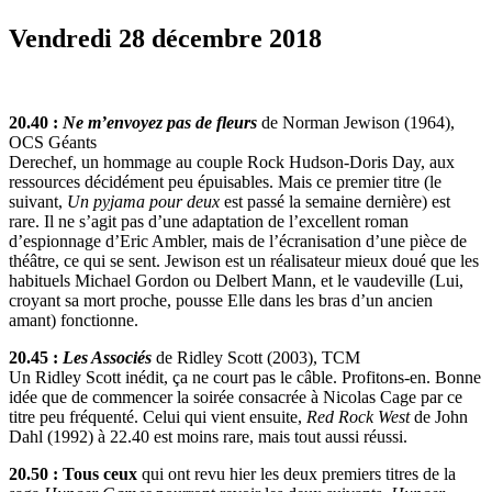
Vendredi 28 décembre 2018
20.40 :
Ne m’envoyez pas de fleurs
de Norman Jewison (1964),
OCS Géants
Derechef, un hommage au couple Rock Hudson-Doris Day, aux
ressources décidément peu épuisables. Mais ce premier titre (le
suivant,
Un pyjama pour deux
est passé la semaine dernière) est
rare. Il ne s’agit pas d’une adaptation de l’excellent roman
d’espionnage d’Eric Ambler, mais de l’écranisation d’une pièce de
théâtre, ce qui se sent. Jewison est un réalisateur mieux doué que les
habituels Michael Gordon ou Delbert Mann, et le vaudeville (Lui,
croyant sa mort proche, pousse Elle dans les bras d’un ancien
amant) fonctionne.
20.45 :
Les Associés
de Ridley Scott (2003), TCM
Un Ridley Scott inédit, ça ne court pas le câble. Profitons-en. Bonne
idée que de commencer la soirée consacrée à Nicolas Cage par ce
titre peu fréquenté. Celui qui vient ensuite,
Red Rock West
de John
Dahl (1992) à 22.40 est moins rare, mais tout aussi réussi.
20.50 : Tous ceux
qui ont revu hier les deux premiers titres de la