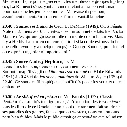
Même motif que pour le précédent, les membres de groupes hip-hop
(ici, La Rumeur) s’essayant au cinéma étant aussi peu entraînants
pour nous que les jeunes comiques. Mauvaise disposition,
assurément et peut-être ce premier film en vaut-il la peine.
20.40 :
Samson et Dalila
de Cecil B. DeMille (1949), OCS Féants
Note du 23 mars 2016 : "Certes, c’est un sommet de kitsch et Victor
Mature n’est qu’une grosse nouille qui mérite ce qui lui arrive. Mais
il y a Heddy Lamarr en couleurs (surtout si la copie est aussi belle
que celle revue il y a quelque temps) et George Sanders, pour lequel
on est prêt à regarder n’importe quoi."
20.45 : Soirée Audrey Hepburn,
TCM
Deux titres hier soir, deux ce soir, comment résister ?
Surtout lorsqu’il s’agit de
Diamants sur canapé
de Blake Edwards
(1961) à 20.45 et de
Vacances romaines
de William Wyler (1953) à
22.40. Ce sont des films-pièges : il suffit d’y poser les yeux et on est
embarqué.
20.50 :
Le shérif est en prison
de Mel Brooks (1973), Classic
Peut-être était-on très tôt aigri, mais, à l’exception des
Producteurs,
tous les films de ce Brooks ne nous ont que rarement fait sourire et
ses parodies des genres, fantastique ou western, nous ont toujours
paru bien faibles. Mais le public aimait ça et peut-être avait-il raison.