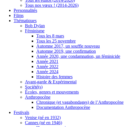
Tous les éditos (2014-2026)
Tous nos vœux ! (2014-2026)
Personnalités
Films
Thématiques
Bob Dylan
Féminisme
Tous les 8 mars
Tous les 25 novembre
Automne 2017, un souffle nouveau
Automne 2019, une confirmation
Année 2020, une condamnation, un féminicide
Année 2021
Année 2022
Année 2024
Histoire des femmes
Avant-garde & Expérimental
Société(s)
Écoles, genres et mouvements
Anthropocène
Chronique (et vagabondages) de l’Anthropocène
Documentation Anthropocène
Festivals
Venise (né en 1932)
Cannes (né en 1946)