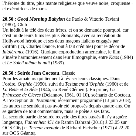
l’héroïne du titre, plus mante religieuse que veuve noire, croqueuse -
et exécutrice - de maris.
20.50 :
Good Morning Babylon
de Paolo & Vittorio Taviani
(1987), Club
Un inédit à la télé des deux frères, et on se demande pourquoi, car
c’est un de leurs films les plus étonnants, avec sa recréation du
Hollywood héroïque et ses deux maçons italiens engagés par
Griffith (ici, Charles Dance, tout à fait crédible) pour le décor de
Intolérance
(1916). Quoique coproduction américaine, le film
s’insère harmonieusement dans leur filmographie, entre
Kaos
(1984)
et
Le Soleil même la nuit
(1989).
20.50 : Soirée Jean Cocteau,
Classic
Pour les amateurs qui tiennent à réviser leurs classiques. Dans
l’ordre,
Orphée
(1950), suivi du
Testament d’Orphée
(1960) et de
La Belle et la Bête
(1946, co René Clément). En prime,
La
Princesse de Clèves
(Delannoy, 1961, 01.10), scénario de Cocteau.
À l’exception du
Testament,
récemment programmé (13 juin 2018),
les autres ne semblent pas avoir été proposés depuis quatre ans. On
se gardera de tout commentaire, mais le poète a ses fans.
La seconde partie de soirée recycle des titres passés il n’y a guère
longtemps,
Fahrenheit 451
de Ramin Bahrani (2018) à 23.05 sur
OCS City) et
Terreur aveugle
de Richard Fleischer (1971) à 22.20
sur OCS Géants).