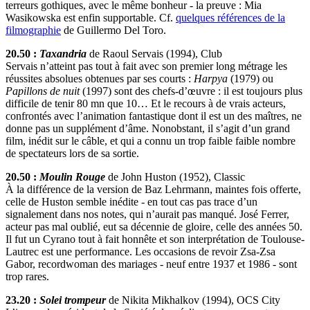
terreurs gothiques, avec le même bonheur - la preuve : Mia
Wasikowska est enfin supportable. Cf.
quelques références de la
filmographie
de Guillermo Del Toro.
20.50 :
Taxandria
de Raoul Servais (1994), Club
Servais n’atteint pas tout à fait avec son premier long métrage les
réussites absolues obtenues par ses courts :
Harpya
(1979) ou
Papillons de nuit
(1997) sont des chefs-d’œuvre : il est toujours plus
difficile de tenir 80 mn que 10… Et le recours à de vrais acteurs,
confrontés avec l’animation fantastique dont il est un des maîtres, ne
donne pas un supplément d’âme. Nonobstant, il s’agit d’un grand
film, inédit sur le câble, et qui a connu un trop faible faible nombre
de spectateurs lors de sa sortie.
20.50 :
Moulin Rouge
de John Huston (1952), Classic
À la différence de la version de Baz Lehrmann, maintes fois offerte,
celle de Huston semble inédite - en tout cas pas trace d’un
signalement dans nos notes, qui n’aurait pas manqué. José Ferrer,
acteur pas mal oublié, eut sa décennie de gloire, celle des années 50.
Il fut un Cyrano tout à fait honnête et son interprétation de Toulouse-
Lautrec est une performance. Les occasions de revoir Zsa-Zsa
Gabor, recordwoman des mariages - neuf entre 1937 et 1986 - sont
trop rares.
23.20 :
Solei trompeur
de Nikita Mikhalkov (1994), OCS City