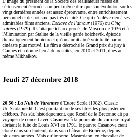
L’image du président de la Société des réalisateurs russes est
sérieusement écornée - on peut même dire que son évolution sur les
vingt dernières années est assez éprouvante, entre enrichissement
personnel et despotisme pas très éclairé. Ce qui n’enlève rien à ses
admirables films anciens,
Esclave de l’amour
(1976) ou
Cinq
soirées
(1979). Il s’attaque ici aux procès de Moscou de 1936 et à
l’élimination par Staline de la vieille garde bolchevik, épisode
dramatiquement honteux et qu’on aurait aimé voir traité par un
cinéaste plus motivé. Le film a décroché le Grand prix du jury à
Cannes et a donné lieu à deux suites, en 2010 et 2011, dues au
même Mikhalkov.
Jeudi 27 décembre 2018
20.50 :
La Nuit de Varennes
d’Ettore Scola (1982), Classic
Un Scola inédit. C’est pourtant un de ses titres les plus justement
célèbres. Pas sûr, historiquement, que Restif de la Bretonne ait pu
voyager de concert avec Casanova à la poursuite du carrosse royal
abritant la fuite de Louis XVI en 1791, le pauvre Casanova étant
cloué dans son fauteuil, dans son château de Bohême, depuis
plusieurs années. Mais qu’importe. Mastroianni en chevalier de