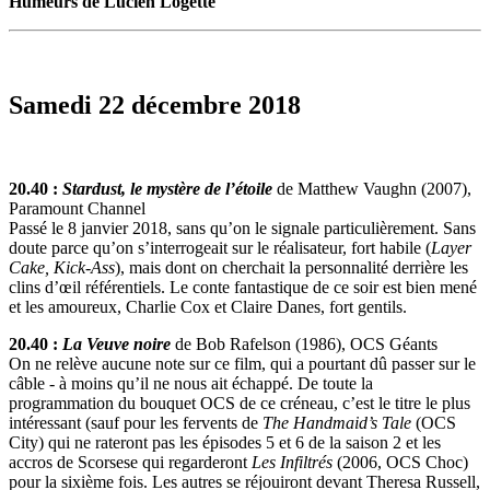
Humeurs de Lucien Logette
Samedi 22 décembre 2018
20.40 :
Stardust, le mystère de l’étoile
de Matthew Vaughn (2007),
Paramount Channel
Passé le 8 janvier 2018, sans qu’on le signale particulièrement. Sans
doute parce qu’on s’interrogeait sur le réalisateur, fort habile (
Layer
Cake, Kick-Ass
), mais dont on cherchait la personnalité derrière les
clins d’œil référentiels. Le conte fantastique de ce soir est bien mené
et les amoureux, Charlie Cox et Claire Danes, fort gentils.
20.40 :
La Veuve noire
de Bob Rafelson (1986), OCS Géants
On ne relève aucune note sur ce film, qui a pourtant dû passer sur le
câble - à moins qu’il ne nous ait échappé. De toute la
programmation du bouquet OCS de ce créneau, c’est le titre le plus
intéressant (sauf pour les fervents de
The Handmaid’s Tale
(OCS
City) qui ne rateront pas les épisodes 5 et 6 de la saison 2 et les
accros de Scorsese qui regarderont
Les Infiltrés
(2006, OCS Choc)
pour la sixième fois. Les autres se réjouiront devant Theresa Russell,