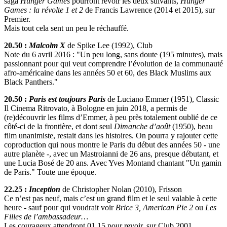
saga
Hunger Games
pourront revoir les deux suivants,
Hunger
Games : la révolte 1 et 2
de Francis Lawrence (2014 et 2015), sur
Premier.
Mais tout cela sent un peu le réchauffé.
20.50 :
Malcolm X
de Spike Lee (1992), Club
Note du 6 avril 2016 : "Un peu long, sans doute (195 minutes), mais
passionnant pour qui veut comprendre l’évolution de la communauté
afro-américaine dans les années 50 et 60, des Black Muslims aux
Black Panthers."
20.50 :
Paris est toujours Paris
de Luciano Emmer (1951), Classic
Il Cinema Ritrovato, à Bologne en juin 2018, a permis de
(re)découvrir les films d’Emmer, à peu près totalement oublié de ce
côté-ci de la frontière, et dont seul
Dimanche d’août
(1950), beau
film unanimiste, restait dans les histoires. On pourra y rajouter cette
coproduction qui nous montre le Paris du début des années 50 - une
autre planète -, avec un Mastroianni de 26 ans, presque débutant, et
une Lucia Bosé de 20 ans. Avec Yves Montand chantant "Un gamin
de Paris." Toute une époque.
22.25 :
Inception
de Christopher Nolan (2010), Frisson
Ce n’est pas neuf, mais c’est un grand film et le seul valable à cette
heure - sauf pour qui voudrait voir
Brice 3, American Pie 2
ou
Les
Filles de l’ambassadeur…
Les courageux attendront 01.15 pour revoir, sur Club 2001,