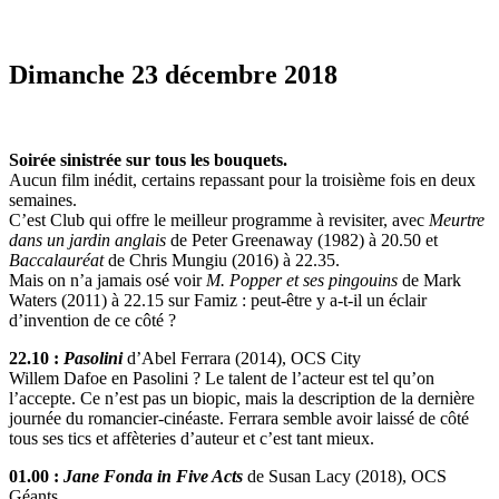
Dimanche 23 décembre 2018
Soirée sinistrée sur tous les bouquets.
Aucun film inédit, certains repassant pour la troisième fois en deux
semaines.
C’est Club qui offre le meilleur programme à revisiter, avec
Meurtre
dans un jardin anglais
de Peter Greenaway (1982) à 20.50 et
Baccalauréat
de Chris Mungiu (2016) à 22.35.
Mais on n’a jamais osé voir
M. Popper et ses pingouins
de Mark
Waters (2011) à 22.15 sur Famiz : peut-être y a-t-il un éclair
d’invention de ce côté ?
22.10 :
Pasolini
d’Abel Ferrara (2014), OCS City
Willem Dafoe en Pasolini ? Le talent de l’acteur est tel qu’on
l’accepte. Ce n’est pas un biopic, mais la description de la dernière
journée du romancier-cinéaste. Ferrara semble avoir laissé de côté
tous ses tics et affèteries d’auteur et c’est tant mieux.
01.00 :
Jane Fonda in Five Acts
de Susan Lacy (2018), OCS
Géants