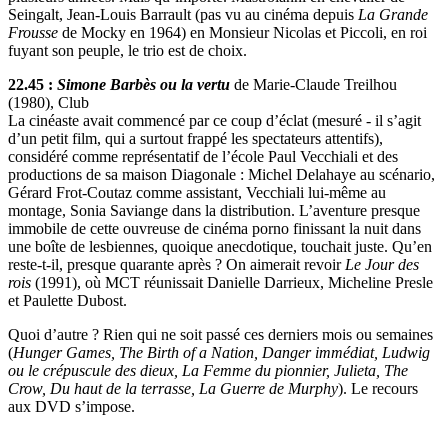
Seingalt, Jean-Louis Barrault (pas vu au cinéma depuis
La Grande
Frousse
de Mocky en 1964) en Monsieur Nicolas et Piccoli, en roi
fuyant son peuple, le trio est de choix.
22.45 :
Simone Barbès ou la vertu
de Marie-Claude Treilhou
(1980), Club
La cinéaste avait commencé par ce coup d’éclat (mesuré - il s’agit
d’un petit film, qui a surtout frappé les spectateurs attentifs),
considéré comme représentatif de l’école Paul Vecchiali et des
productions de sa maison Diagonale : Michel Delahaye au scénario,
Gérard Frot-Coutaz comme assistant, Vecchiali lui-même au
montage, Sonia Saviange dans la distribution. L’aventure presque
immobile de cette ouvreuse de cinéma porno finissant la nuit dans
une boîte de lesbiennes, quoique anecdotique, touchait juste. Qu’en
reste-t-il, presque quarante après ? On aimerait revoir
Le Jour des
rois
(1991), où MCT réunissait Danielle Darrieux, Micheline Presle
et Paulette Dubost.
Quoi d’autre ? Rien qui ne soit passé ces derniers mois ou semaines
(
Hunger Games, The Birth of a Nation, Danger immédiat, Ludwig
ou le crépuscule des dieux, La Femme du pionnier, Julieta, The
Crow, Du haut de la terrasse, La Guerre de Murphy
). Le recours
aux DVD s’impose.