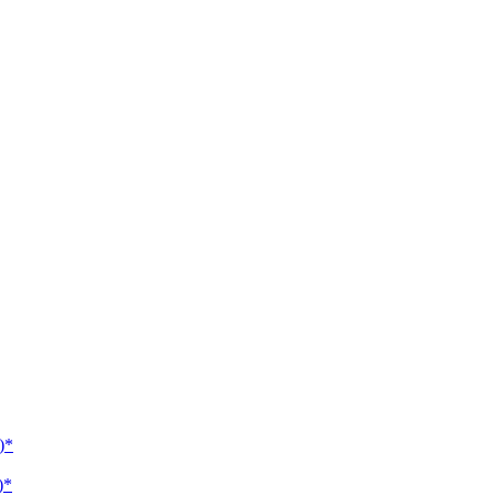
)*
)*