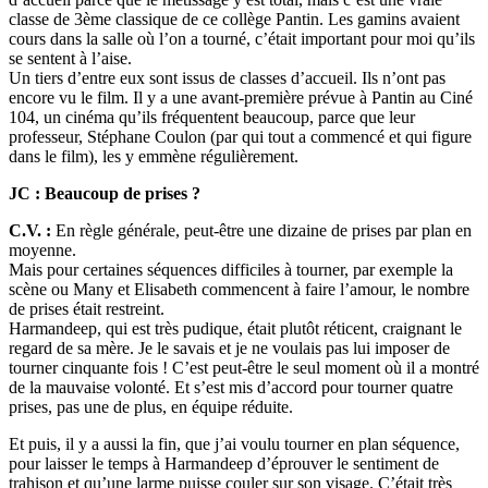
classe de 3ème classique de ce collège Pantin. Les gamins avaient
cours dans la salle où l’on a tourné, c’était important pour moi qu’ils
se sentent à l’aise.
Un tiers d’entre eux sont issus de classes d’accueil. Ils n’ont pas
encore vu le film. Il y a une avant-première prévue à Pantin au Ciné
104, un cinéma qu’ils fréquentent beaucoup, parce que leur
professeur, Stéphane Coulon (par qui tout a commencé et qui figure
dans le film), les y emmène régulièrement.
JC : Beaucoup de prises ?
C.V. :
En règle générale, peut-être une dizaine de prises par plan en
moyenne.
Mais pour certaines séquences difficiles à tourner, par exemple la
scène ou Many et Elisabeth commencent à faire l’amour, le nombre
de prises était restreint.
Harmandeep, qui est très pudique, était plutôt réticent, craignant le
regard de sa mère. Je le savais et je ne voulais pas lui imposer de
tourner cinquante fois ! C’est peut-être le seul moment où il a montré
de la mauvaise volonté. Et s’est mis d’accord pour tourner quatre
prises, pas une de plus, en équipe réduite.
Et puis, il y a aussi la fin, que j’ai voulu tourner en plan séquence,
pour laisser le temps à Harmandeep d’éprouver le sentiment de
trahison et qu’une larme puisse couler sur son visage. C’était très