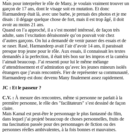
Mais pour interpréter le rôle de Many, je voulais vraiment trouver un
garçon de 17 ans, dont le visage soit en mutation. Et donc
Harmandeep était là, avec une barbe, je prenais des photos et je me
disais : il dégage quelque chose de fort, mais il est trop âgé, il doit
avoir au moins 21 ans.
Quand on l’a approché, il a s’est montré intéressé, de façon très
adulte, sans l’excitation déraisonnée qu’on pouvait voir chez
d’autres garçons. On lui a demandé de venir passer des essais et de
se raser. Rasé, Harmandeep avait l’air d’avoir 14 ans, il paraissait
presque trop jeune pour le rôle. Aux essais, il connaissait les textes
demandés à la perfection, il était très bon sur les impros et la caméra
l’aimait beaucoup. J’ai ressenti pour lui le même mélange
d’attendrissement et d’admiration qu’avec les jeunes mineurs isolés
étrangers que j’avais rencontrés. Fier de représenter sa communauté,
Harmandeep est donc devenu Many finalement assez rapidement.
JC : Et le passeur ?
C.V. :
À mesure des rencontres, même si personne ne parlait à la
première personne, le rôle des "facilitateurs" s’est dessiné de façon
claire.
Mais Kamal est peut-être le personnage le plus fantasmé du film,
dans lequel j’ai projeté beaucoup de choses personnelles, fruits de
ma fascination passée pour des personnages de fiction ou des
personnes réelles ambivalentes, à la fois bonnes et mauvaises.