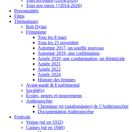
Tous les éditos (2014-2026)
Tous nos vœux ! (2014-2026)
Personnalités
Films
Thématiques
Bob Dylan
Féminisme
Tous les 8 mars
Tous les 25 novembre
Automne 2017, un souffle nouveau
Automne 2019, une confirmation
Année 2020, une condamnation, un féminicide
Année 2021
Année 2022
Année 2024
Histoire des femmes
Avant-garde & Expérimental
Société(s)
Écoles, genres et mouvements
Anthropocène
Chronique (et vagabondages) de l’Anthropocène
Documentation Anthropocène
Festivals
Venise (né en 1932)
Cannes (né en 1946)