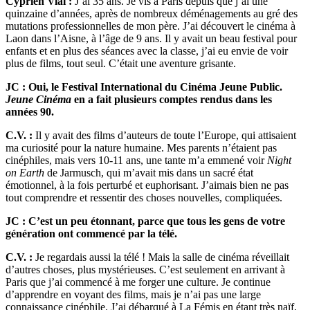
Cyprien Vial :
J’ai 35 ans. Je vis à Paris depuis que j’ai une
quinzaine d’années, après de nombreux déménagements au gré des
mutations professionnelles de mon père. J’ai découvert le cinéma à
Laon dans l’Aisne, à l’âge de 9 ans. Il y avait un beau festival pour
enfants et en plus des séances avec la classe, j’ai eu envie de voir
plus de films, tout seul. C’était une aventure grisante.
JC : Oui, le Festival International du Cinéma Jeune Public.
Jeune Cinéma
en a fait plusieurs comptes rendus dans les
années 90.
C.V. :
Il y avait des films d’auteurs de toute l’Europe, qui attisaient
ma curiosité pour la nature humaine. Mes parents n’étaient pas
cinéphiles, mais vers 10-11 ans, une tante m’a emmené voir
Night
on Earth
de Jarmusch, qui m’avait mis dans un sacré état
émotionnel, à la fois perturbé et euphorisant. J’aimais bien ne pas
tout comprendre et ressentir des choses nouvelles, compliquées.
JC : C’est un peu étonnant, parce que tous les gens de votre
génération ont commencé par la télé.
C.V. :
Je regardais aussi la télé ! Mais la salle de cinéma réveillait
d’autres choses, plus mystérieuses. C’est seulement en arrivant à
Paris que j’ai commencé à me forger une culture. Je continue
d’apprendre en voyant des films, mais je n’ai pas une large
connaissance cinéphile. J’ai débarqué à La Fémis en étant très naïf,