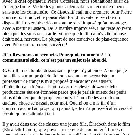
Avec le chef opérateur, Pierre Cottereau, nous souhaitions saisir de
l’énergie brute. Mettre les jeunes acteurs dans un écrin de cinéma
sans trop les contraindre. Ce dispositif était une première pour Pierre
comme pour moi, et le plaisir était fort d’inventer ensemble un
dispositif. Le véritable découpage ne s’est imposé qu’au montage,
avec Albertine Lastera. De la matière improvisée, il ne reste souvent
plus que des substrats, car le rythme que le film a très vite imposé
était tendu, nerveux. La plupart de nos tentatives de plan-séquence
avec Pierre ont rarement survécu !
JC : Revenons au scénario. Pourquoi, comment ? La
communauté sikh, ce n’est pas un sujet très abordé.
C.V. :
Il m’est tombé dessus sans que je m’y attende. Alors que je
travaillais sur un projet de fiction avec un ami scénariste, un
professeur de français m’a proposé d’encadrer des ateliers
d’initiation au cinéma à Pantin avec des élèves de 4ème. Mes
productrices étaient étonnées parce que je parlais mieux des petits
films d’atelier que du projet en cours. L’une d’elles a senti que
quelque chose se passait pour moi. Quand on a mis fin d’un
commun accord au projet qui patinait, elle m’a poussé à aller vers ce
terrain qui me stimulait tant.
Il y avait dans une des classes une jeune fille, Élisabeth dans le film
(Élisabeth Lando), que j’avais très envie de continuer à filmer, et
avec qui je passais du temps hors du collège. Elle était proche d’un