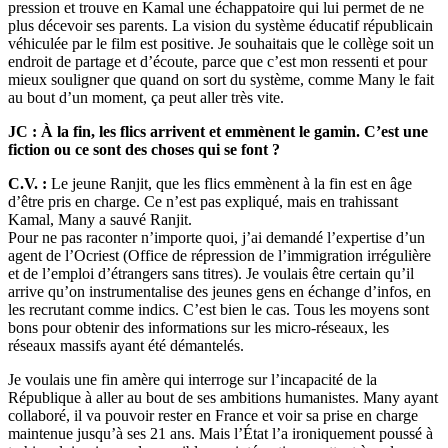
pression et trouve en Kamal une échappatoire qui lui permet de ne
plus décevoir ses parents. La vision du système éducatif républicain
véhiculée par le film est positive. Je souhaitais que le collège soit un
endroit de partage et d’écoute, parce que c’est mon ressenti et pour
mieux souligner que quand on sort du système, comme Many le fait
au bout d’un moment, ça peut aller très vite.
JC : À la fin, les flics arrivent et emmènent le gamin. C’est une
fiction ou ce sont des choses qui se font ?
C.V. :
Le jeune Ranjit, que les flics emmènent à la fin est en âge
d’être pris en charge. Ce n’est pas expliqué, mais en trahissant
Kamal, Many a sauvé Ranjit.
Pour ne pas raconter n’importe quoi, j’ai demandé l’expertise d’un
agent de l’Ocriest (Office de répression de l’immigration irrégulière
et de l’emploi d’étrangers sans titres). Je voulais être certain qu’il
arrive qu’on instrumentalise des jeunes gens en échange d’infos, en
les recrutant comme indics. C’est bien le cas. Tous les moyens sont
bons pour obtenir des informations sur les micro-réseaux, les
réseaux massifs ayant été démantelés.
Je voulais une fin amère qui interroge sur l’incapacité de la
République à aller au bout de ses ambitions humanistes. Many ayant
collaboré, il va pouvoir rester en France et voir sa prise en charge
maintenue jusqu’à ses 21 ans. Mais l’État l’a ironiquement poussé à