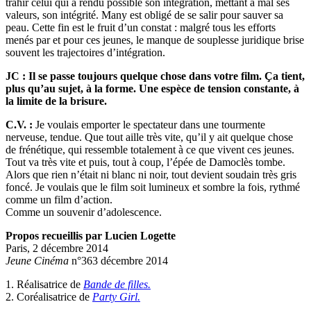
trahir celui qui a rendu possible son intégration, mettant à mal ses
valeurs, son intégrité. Many est obligé de se salir pour sauver sa
peau. Cette fin est le fruit d’un constat : malgré tous les efforts
menés par et pour ces jeunes, le manque de souplesse juridique brise
souvent les trajectoires d’intégration.
JC : Il se passe toujours quelque chose dans votre film. Ça tient,
plus qu’au sujet, à la forme. Une espèce de tension constante, à
la limite de la brisure.
C.V. :
Je voulais emporter le spectateur dans une tourmente
nerveuse, tendue. Que tout aille très vite, qu’il y ait quelque chose
de frénétique, qui ressemble totalement à ce que vivent ces jeunes.
Tout va très vite et puis, tout à coup, l’épée de Damoclès tombe.
Alors que rien n’était ni blanc ni noir, tout devient soudain très gris
foncé. Je voulais que le film soit lumineux et sombre la fois, rythmé
comme un film d’action.
Comme un souvenir d’adolescence.
Propos recueillis par Lucien Logette
Paris, 2 décembre 2014
Jeune Cinéma
n°363 décembre 2014
1. Réalisatrice de
Bande de filles.
2. Coréalisatrice de
Party Girl.