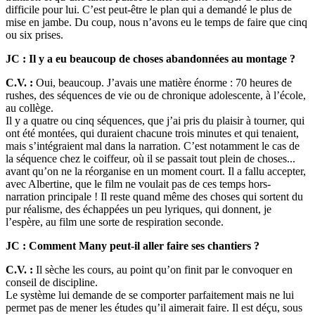
difficile pour lui. C’est peut-être le plan qui a demandé le plus de
mise en jambe. Du coup, nous n’avons eu le temps de faire que cinq
ou six prises.
JC : Il y a eu beaucoup de choses abandonnées au montage ?
C.V. :
Oui, beaucoup. J’avais une matière énorme : 70 heures de
rushes, des séquences de vie ou de chronique adolescente, à l’école,
au collège.
Il y a quatre ou cinq séquences, que j’ai pris du plaisir à tourner, qui
ont été montées, qui duraient chacune trois minutes et qui tenaient,
mais s’intégraient mal dans la narration. C’est notamment le cas de
la séquence chez le coiffeur, où il se passait tout plein de choses...
avant qu’on ne la réorganise en un moment court. Il a fallu accepter,
avec Albertine, que le film ne voulait pas de ces temps hors-
narration principale ! Il reste quand même des choses qui sortent du
pur réalisme, des échappées un peu lyriques, qui donnent, je
l’espère, au film une sorte de respiration seconde.
JC : Comment Many peut-il aller faire ses chantiers ?
C.V. :
Il sèche les cours, au point qu’on finit par le convoquer en
conseil de discipline.
Le système lui demande de se comporter parfaitement mais ne lui
permet pas de mener les études qu’il aimerait faire. Il est déçu, sous