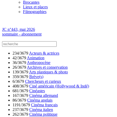
Brocantes
Lieux et places
Filmographies
JC n°443, mai 2026
sommaire - abonnement
234/3679
Acteurs & actrices
42/3679
Animation
36/3679
Anthropocène
26/3679
Archives et conservation
139/3679
Arts plastiques & photo
359/3679
Brève(s)
6/3679
Chercheurs et curieux
408/3679
Ciné américain (Hollywood & Indé)
681/3679
Cinéastes
167/3679
Cinéma allemand
86/3679
Cinéma anglais
1191/3679
Cinéma français
237/3679
Cinéma italien
262/3679
Cinéma politique