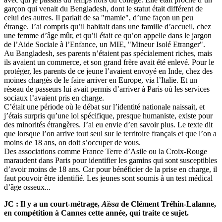
garçon qui venait du Bengladesh, dont le statut était différent de
celui des autres. Il parlait de sa "mamie", d’une façon un peu
étrange. J’ai compris qu’il habitait dans une famille d’accueil, chez
une femme d’âge mûr, et qu’il était ce qu’on appelle dans le jargon
de l’Aide Sociale à l’Enfance, un MIE, "Mineur Isolé Etranger".
Au Bangladesh, ses parents n’étaient pas spécialement riches, mais
ils avaient un commerce, et son grand frère avait été enlevé. Pour le
protéger, les parents de ce jeune l’avaient envoyé en Inde, chez des
moines chargés de le faire arriver en Europe, via l’Italie. Et un
réseau de passeurs lui avait permis d’arriver à Paris où les services
sociaux l’avaient pris en charge.
C’était une période où le débat sur l’identité nationale naissait, et
j’étais surpris qu’une loi spécifique, presque humaniste, existe pour
des minorités étrangères. J’ai eu envie d’en savoir plus. Le texte dit
que lorsque l’on arrive tout seul sur le territoire français et que l’on a
moins de 18 ans, on doit s’occuper de vous.
Des associations comme France Terre d’Asile ou la Croix-Rouge
maraudent dans Paris pour identifier les gamins qui sont susceptibles
d’avoir moins de 18 ans. Car pour bénéficier de la prise en charge, il
faut pouvoir être identifié. Les jeunes sont soumis à un test médical
d’âge osseux...
JC : Il y a un court-métrage,
Aïssa
de Clément Tréhin-Lalanne,
en compétition à Cannes cette année, qui traite ce sujet.