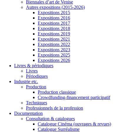
Biennales d’art de Venise
Autres expositions (2015-2026)
Expositions 2015
Expositions 2016
Expositions 2017
Expositions 2018
Expositions 2019
Expositions 2021
Expositions 2022
Expositions 2023
Expositions 2025
Expositions 2026
Livres & périodiques
Livres
Périodiques
Industrie etc.
Production
Production classique
Crowdfunding-financement participatif
Techniques
Professionnels de la profession
Documentation
Consultation & catalogues
Catalogue Cinéma (ouvrages & revues)
Catalogue Surréalisme