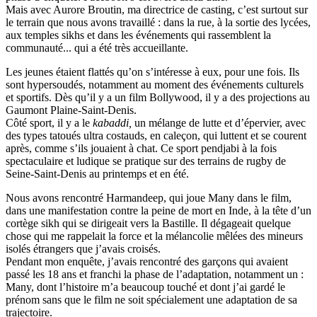
Mais avec Aurore Broutin, ma directrice de casting, c’est surtout sur
le terrain que nous avons travaillé : dans la rue, à la sortie des lycées,
aux temples sikhs et dans les événements qui rassemblent la
communauté... qui a été très accueillante.
Les jeunes étaient flattés qu’on s’intéresse à eux, pour une fois. Ils
sont hypersoudés, notamment au moment des événements culturels
et sportifs. Dès qu’il y a un film Bollywood, il y a des projections au
Gaumont Plaine-Saint-Denis.
Côté sport, il y a le
kabaddi,
un mélange de lutte et d’épervier, avec
des types tatoués ultra costauds, en caleçon, qui luttent et se courent
après, comme s’ils jouaient à chat. Ce sport pendjabi à la fois
spectaculaire et ludique se pratique sur des terrains de rugby de
Seine-Saint-Denis au printemps et en été.
Nous avons rencontré Harmandeep, qui joue Many dans le film,
dans une manifestation contre la peine de mort en Inde, à la tête d’un
cortège sikh qui se dirigeait vers la Bastille. Il dégageait quelque
chose qui me rappelait la force et la mélancolie mêlées des mineurs
isolés étrangers que j’avais croisés.
Pendant mon enquête, j’avais rencontré des garçons qui avaient
passé les 18 ans et franchi la phase de l’adaptation, notamment un :
Many, dont l’histoire m’a beaucoup touché et dont j’ai gardé le
prénom sans que le film ne soit spécialement une adaptation de sa
trajectoire.