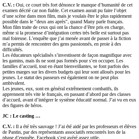
C.V. :
Oui, ce court très fort dénonce le manque d’humanité de cet
examen décrié car non fiable. Cet examen aurait pu faire l’objet
d’une scène dans mon film, mais je voulais être le plus rapidement
possible dans le "deux ans après", quand Many parle français.
Mon film traite de ceux qui ont la chance d’être pris en charge,
même si la promesse d’intégration certes très belle est surtout pas
mal foireuse. L’enquête que j’ai menée avant de passer à la fiction
m’a permis de rencontrer des gens passionnés, en proie à des
difficultés.
Les éducateurs spécialisés s’investissent de façon magnifique avec
les gamins, mais ils ne sont pas formés pour s’en occuper. Les
familles d’accueil, tout en étant bienveillantes, se font parfois des
petites marges sur les divers budgets qui leur sont alloués pour les
jeunes. Le statut des passeurs est également on ne peut plus
ambivalent.
Les jeunes, eux, sont en général extrêmement combatifs, ils
apprennent très vite le français, en passant d’abord par des classes
d’accueil, avant d’intégrer le système éducatif normal. J’ai vu en eux
des figures de héros.
JC : Le casting …
C.V. :
Il a été très sauvage ! J’ai été aidé par les professeurs et élèves
de Pantin, par des représentants associatifs rencontrés lors de la
phase d’enquête. Facebook s’est avéré assez utile.