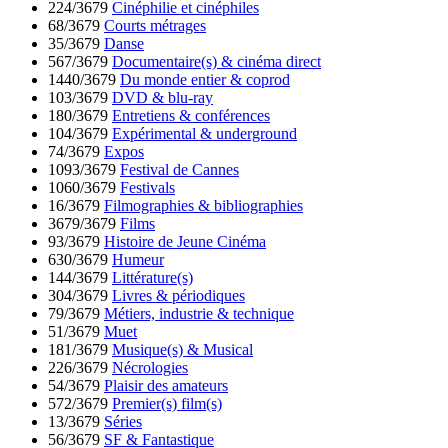
224/3679
Cinéphilie et cinéphiles
68/3679
Courts métrages
35/3679
Danse
567/3679
Documentaire(s) & cinéma direct
1440/3679
Du monde entier & coprod
103/3679
DVD & blu-ray
180/3679
Entretiens & conférences
104/3679
Expérimental & underground
74/3679
Expos
1093/3679
Festival de Cannes
1060/3679
Festivals
16/3679
Filmographies & bibliographies
3679/3679
Films
93/3679
Histoire de Jeune Cinéma
630/3679
Humeur
144/3679
Littérature(s)
304/3679
Livres & périodiques
79/3679
Métiers, industrie & technique
51/3679
Muet
181/3679
Musique(s) & Musical
226/3679
Nécrologies
54/3679
Plaisir des amateurs
572/3679
Premier(s) film(s)
13/3679
Séries
56/3679
SF & Fantastique