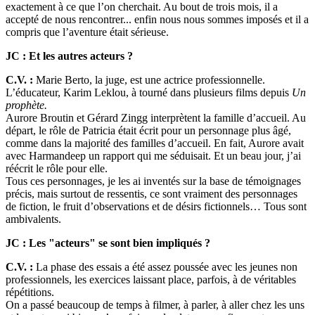
exactement à ce que l’on cherchait. Au bout de trois mois, il a
accepté de nous rencontrer... enfin nous nous sommes imposés et il a
compris que l’aventure était sérieuse.
JC : Et les autres acteurs ?
C.V. :
Marie Berto, la juge, est une actrice professionnelle.
L’éducateur, Karim Leklou, à tourné dans plusieurs films depuis
Un
prophète.
Aurore Broutin et Gérard Zingg interprètent la famille d’accueil. Au
départ, le rôle de Patricia était écrit pour un personnage plus âgé,
comme dans la majorité des familles d’accueil. En fait, Aurore avait
avec Harmandeep un rapport qui me séduisait. Et un beau jour, j’ai
réécrit le rôle pour elle.
Tous ces personnages, je les ai inventés sur la base de témoignages
précis, mais surtout de ressentis, ce sont vraiment des personnages
de fiction, le fruit d’observations et de désirs fictionnels… Tous sont
ambivalents.
JC : Les "acteurs" se sont bien impliqués ?
C.V. :
La phase des essais a été assez poussée avec les jeunes non
professionnels, les exercices laissant place, parfois, à de véritables
répétitions.
On a passé beaucoup de temps à filmer, à parler, à aller chez les uns