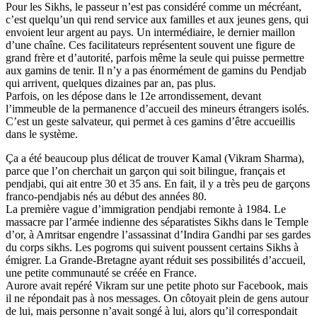
Pour les Sikhs, le passeur n’est pas considéré comme un mécréant,
c’est quelqu’un qui rend service aux familles et aux jeunes gens, qui
envoient leur argent au pays. Un intermédiaire, le dernier maillon
d’une chaîne. Ces facilitateurs représentent souvent une figure de
grand frère et d’autorité, parfois même la seule qui puisse permettre
aux gamins de tenir. Il n’y a pas énormément de gamins du Pendjab
qui arrivent, quelques dizaines par an, pas plus.
Parfois, on les dépose dans le 12e arrondissement, devant
l’immeuble de la permanence d’accueil des mineurs étrangers isolés.
C’est un geste salvateur, qui permet à ces gamins d’être accueillis
dans le système.
Ça a été beaucoup plus délicat de trouver Kamal (Vikram Sharma),
parce que l’on cherchait un garçon qui soit bilingue, français et
pendjabi, qui ait entre 30 et 35 ans. En fait, il y a très peu de garçons
franco-pendjabis nés au début des années 80.
La première vague d’immigration pendjabi remonte à 1984. Le
massacre par l’armée indienne des séparatistes Sikhs dans le Temple
d’or, à Amritsar engendre l’assassinat d’Indira Gandhi par ses gardes
du corps sikhs. Les pogroms qui suivent poussent certains Sikhs à
émigrer. La Grande-Bretagne ayant réduit ses possibilités d’accueil,
une petite communauté se créée en France.
Aurore avait repéré Vikram sur une petite photo sur Facebook, mais
il ne répondait pas à nos messages. On côtoyait plein de gens autour
de lui, mais personne n’avait songé à lui, alors qu’il correspondait