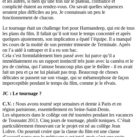
et les autres, si bien qu’une fois sur le plateau, confiance et
complicité étaient au rendez-vous. On savait quelles séquences
seraient plus difficiles au jeu. Je connaissais un peu le
fonctionnement de chacun.
Le tournage était un challenge fort pour Harmandeep, qui est de tous
les plans du film. Il fallait qu’il soit tout le temps concentré et après
quelques ajustements, son implication a épaté l’équipe. Il a manqué
les cours de la moitié de son premier trimestre de Terminale. Après
on l’a aidé à rattraper et il a eu son bac.
Cela s’est formidablement bien passé avec lui parce qu’il a
immédiatement eu un rapport instinctif très juste avec la caméra et le
jeu de cinéma, qui l’amuse beaucoup plus que le théâtre - il en avait
fait un peu et ça ne lui plaisait pas trop. Beaucoup de choses
délicates se passent sur son visage, qui se métamorphose de façon
imperceptible pendant le temps du film, comme je le rêvais.
JC : Le tournage ?
C.V. :
Nous avons tourné sept semaines et demie à Paris et en
région parisienne, essentiellement en Seine-Saint-Denis.
Les séquences dans le collège ont été tournées pendant les vacances
de Toussaint 2013. Cinq jours de tournage, plutôt toniques. C’était
particulièrement émouvant car le projet est né au collège Jean
Lolive. On pourrait croire que la classe du film est une classe
d’accueil parce que le métissage y est total, mais c’est une vraie