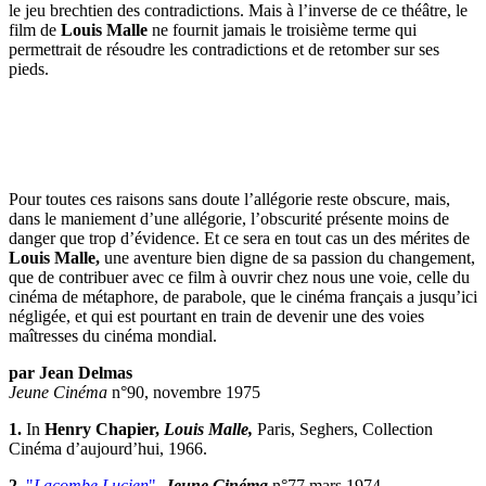
le jeu brechtien des contradictions. Mais à l’inverse de ce théâtre, le
film de
Louis Malle
ne fournit jamais le troisième terme qui
permettrait de résoudre les contradictions et de retomber sur ses
pieds.
Pour toutes ces raisons sans doute l’allégorie reste obscure, mais,
dans le maniement d’une allégorie, l’obscurité présente moins de
danger que trop d’évidence. Et ce sera en tout cas un des mérites de
Louis Malle,
une aventure bien digne de sa passion du changement,
que de contribuer avec ce film à ouvrir chez nous une voie, celle du
cinéma de métaphore, de parabole, que le cinéma français a jusqu’ici
négligée, et qui est pourtant en train de devenir une des voies
maîtresses du cinéma mondial.
par Jean Delmas
Jeune Cinéma
n°90, novembre 1975
1.
In
Henry Chapier,
Louis Malle,
Paris, Seghers, Collection
Cinéma d’aujourd’hui, 1966.
2.
"
Lacombe Lucien
",
Jeune Cinéma
n°77 mars 1974.