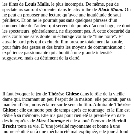
les films de
Louis Malle,
le plus incompris. De même, peu de
spectateurs sauront s’orienter dans le labyrinthe de
Black Moon.
On
ne peut en proposer une lecture qu’avec une inquiétude de saut
périlleux. Et on ne le pourrait pas sans quelques phrases d’un
commentaire de l’auteur qui servent de points d’accrochage, ce dont
les spectateurs, généralement, ne disposent pas. À cette obscurité du
sens contribue sans doute un éclairage voulu de "lune noire". Et
aussi le parti pris qui exclut du film presque totalement la parole,
pour faire des gestes et des bruits les moyens de communication :
expérience passionnante qui aboutit à une grande intensité
suggestive, mais au détriment de la clarté.
Il faut évoquer le jeu de
Thérèse Ghiese
dans le rôle de la vieille
dame qui, incarnant un peu l’esprit de la maison, elle pourrait, par sa
manière d’être, nous éclairer sur le sens du film. Admirable
Thérèse
Ghiese
: elle est morte peu de temps après ce tournage, et le film est
dédié à sa mémoire. Elle n’a pas pour rien été la première en date
des interprètes de
Mère Courage
et elle a joué l’œuvre de
Bertolt
Brecht
toute sa vie. D’une jovialité rayonnante et bonne à une
morne sénilité ou à une méchanceté mal expliquée, elle joue à fond