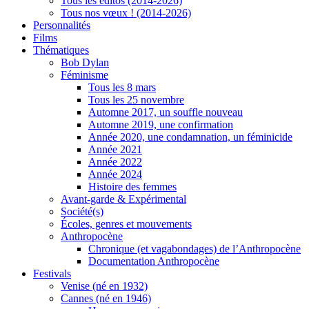
Tous les éditos (2014-2026)
Tous nos vœux ! (2014-2026)
Personnalités
Films
Thématiques
Bob Dylan
Féminisme
Tous les 8 mars
Tous les 25 novembre
Automne 2017, un souffle nouveau
Automne 2019, une confirmation
Année 2020, une condamnation, un féminicide
Année 2021
Année 2022
Année 2024
Histoire des femmes
Avant-garde & Expérimental
Société(s)
Écoles, genres et mouvements
Anthropocène
Chronique (et vagabondages) de l’Anthropocène
Documentation Anthropocène
Festivals
Venise (né en 1932)
Cannes (né en 1946)