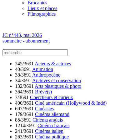
Brocantes
Lieux et places
Filmographies
JC n°443, mai 2026
sommaire - abonnement
245/3691
Acteurs & actrices
40/3691
Animation
38/3691
Anthropocène
34/3691
Archives et conservation
132/3691
Arts plastiques & photo
364/3691
Brève(s)
7/3691
Chercheurs et curieux
400/3691
Ciné américain (Hollywood & Indé)
697/3691
Cinéastes
179/3691
Cinéma allemand
85/3691
Cinéma anglais
1214/3691
Cinéma français
241/3691
Cinéma italien
263/3691
Cinéma politique