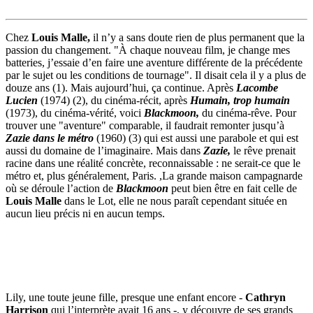
Chez
Louis Malle,
il n’y a sans doute rien de plus permanent que la
passion du changement. "À chaque nouveau film, je change mes
batteries, j’essaie d’en faire une aventure différente de la précédente
par le sujet ou les conditions de tournage". Il disait cela il y a plus de
douze ans (1). Mais aujourd’hui, ça continue. Après
Lacombe
Lucien
(1974) (2), du cinéma-récit, après
Humain, trop humain
(1973), du cinéma-vérité, voici
Blackmoon,
du cinéma-rêve. Pour
trouver une "aventure" comparable, il faudrait remonter jusqu’à
Zazie dans le métro
(1960) (3) qui est aussi une parabole et qui est
aussi du domaine de l’imaginaire. Mais dans
Zazie,
le rêve prenait
racine dans une réalité concrète, reconnaissable : ne serait-ce que le
métro et, plus généralement, Paris. ,La grande maison campagnarde
où se déroule l’action de
Blackmoon
peut bien être en fait celle de
Louis Malle
dans le Lot, elle ne nous paraît cependant située en
aucun lieu précis ni en aucun temps.
Lily, une toute jeune fille, presque une enfant encore -
Cathryn
Harrison
qui l’interprète avait 16 ans -, y découvre de ses grands