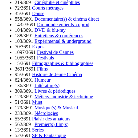
219/3691
Cinéphilie et cinéphiles
72/3691
Courts métrages
35/3691
Danse
558/3691
Documentaire(s) & cinéma direct
1432/3691
Du monde entier & coprod
104/3691
DVD & blu-ray
188/3691
Entretiens & conférences
103/3691
Expérimental & underground
70/3691
Expos
1097/3691
Festival de Cannes
1055/3691
Festivals
15/3691
Filmographies & bibliographies
3691/3691
Films
95/3691
Histoire de Jeune Cinéma
624/3691
Humeur
136/3691
Littérature(s)
309/3691
Livres & périodiques
129/3691
Métiers, industrie & technique
51/3691
Muet
179/3691
Musique(s) & Musical
233/3691
Nécrologies
55/3691
Plaisir des amateurs
562/3691
Premier(s) film(s)
13/3691
Séries
52/3691
SF & Fantastique