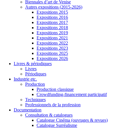
Biennales d’art de Venise
Autres expositions (2015-2026)
Expositions 2015
Expositions 2016
Expositions 2017
Expositions 2018
Expositions 2019
Expositions 2021
Expositions 2022
Expositions 2023
Expositions 2025
Expositions 2026
Livres & périodiques
Livres
Périodiques
Industrie etc.
Production
Production classique
Crowdfunding-financement participatif
Techniques
Professionnels de la profession
Documentation
Consultation & catalogues
Catalogue Cinéma (ouvrages & revues)
Catalogue Surréalisme