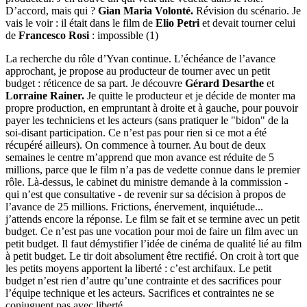
D’accord, mais qui ?
Gian Maria Volonté.
Révision du scénario. Je
vais le voir : il était dans le film de
Elio Petri
et devait tourner celui
de
Francesco Rosi
: impossible (1)
La recherche du rôle d’Yvan continue. L’échéance de l’avance
approchant, je propose au producteur de tourner avec un petit
budget : réticence de sa part. Je découvre
Gérard Desarthe
et
Lorraine Rainer.
Je quitte le producteur et je décide de monter ma
propre production, en empruntant à droite et à gauche, pour pouvoir
payer les techniciens et les acteurs (sans pratiquer le "bidon" de la
soi-disant participation. Ce n’est pas pour rien si ce mot a été
récupéré ailleurs). On commence à tourner. Au bout de deux
semaines le centre m’apprend que mon avance est réduite de 5
millions, parce que le film n’a pas de vedette connue dans le premier
rôle. Là-dessus, le cabinet du ministre demande à la commission -
qui n’est que consultative - de revenir sur sa décision à propos de
l’avance de 25 millions. Frictions, énervement, inquiétude...
j’attends encore la réponse. Le film se fait et se termine avec un petit
budget. Ce n’est pas une vocation pour moi de faire un film avec un
petit budget. Il faut démystifier l’idée de cinéma de qualité lié au film
à petit budget. Le tir doit absolument être rectifié. On croit à tort que
les petits moyens apportent la liberté : c’est archifaux. Le petit
budget n’est rien d’autre qu’une contrainte et des sacrifices pour
l’équipe technique et les acteurs. Sacrifices et contraintes ne se
conjuguent pas avec liberté.