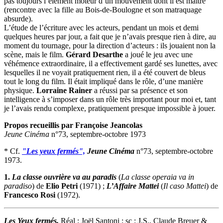
pas toujours l’élément moteur d’un mouvement dont il est maître
(rencontre avec la fille au Bois-de-Boulogne et son matraquage
absurde).
L’étude de l’écriture avec les acteurs, pendant un mois et demi
quelques heures par jour, a fait que je n’avais presque rien à dire, au
moment du tournage, pour la direction d’acteurs : ils jouaient non la
scène, mais le film.
Gérard Desarthe
a joué le jeu avec une
véhémence extraordinaire, il a effectivement gardé ses lunettes, avec
lesquelles il ne voyait pratiquement rien, il a été couvert de bleus
tout le long du film. Il était impliqué dans le rôle, d’une manière
physique.
Lorraine Rainer
a réussi par sa présence et son
intelligence à s’imposer dans un rôle très important pour moi et, tant
je l’avais rendu complexe, pratiquement presque impossible à jouer.
Propos recueillis par Françoise Jeancolas
Jeune Cinéma
n°73, septembre-octobre 1973
* Cf.
"Les yeux fermés",
Jeune Cinéma
n°73, septembre-octobre
1973.
1.
La classe ouvrière va au paradis
(
La classe operaia va in
paradiso
) de
Elio Petri
(1971) ;
L’Affaire Mattei
(
Il caso Mattei
) de
Francesco Rosi
(1972).
Les Yeux fermés.
Réal : Joël Santoni ; sc : J.S., Claude Breuer &