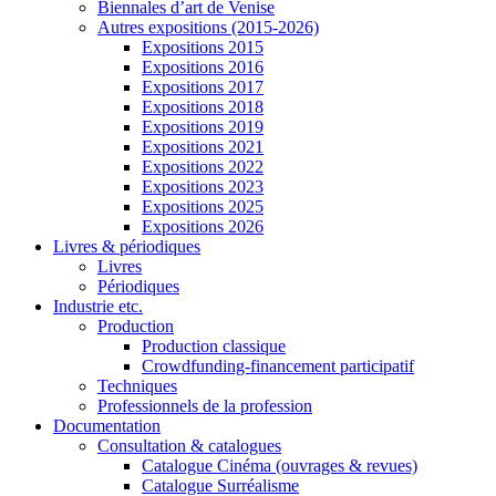
Biennales d’art de Venise
Autres expositions (2015-2026)
Expositions 2015
Expositions 2016
Expositions 2017
Expositions 2018
Expositions 2019
Expositions 2021
Expositions 2022
Expositions 2023
Expositions 2025
Expositions 2026
Livres & périodiques
Livres
Périodiques
Industrie etc.
Production
Production classique
Crowdfunding-financement participatif
Techniques
Professionnels de la profession
Documentation
Consultation & catalogues
Catalogue Cinéma (ouvrages & revues)
Catalogue Surréalisme