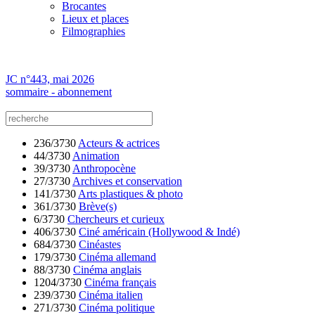
Brocantes
Lieux et places
Filmographies
JC n°443, mai 2026
sommaire - abonnement
236/3730
Acteurs & actrices
44/3730
Animation
39/3730
Anthropocène
27/3730
Archives et conservation
141/3730
Arts plastiques & photo
361/3730
Brève(s)
6/3730
Chercheurs et curieux
406/3730
Ciné américain (Hollywood & Indé)
684/3730
Cinéastes
179/3730
Cinéma allemand
88/3730
Cinéma anglais
1204/3730
Cinéma français
239/3730
Cinéma italien
271/3730
Cinéma politique