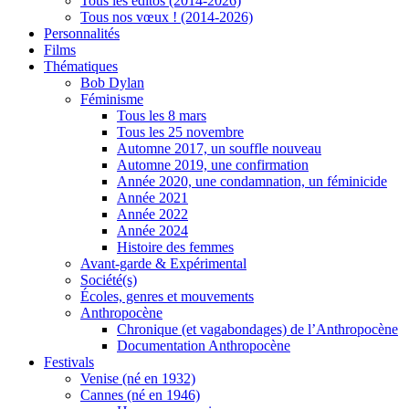
Tous les éditos (2014-2026)
Tous nos vœux ! (2014-2026)
Personnalités
Films
Thématiques
Bob Dylan
Féminisme
Tous les 8 mars
Tous les 25 novembre
Automne 2017, un souffle nouveau
Automne 2019, une confirmation
Année 2020, une condamnation, un féminicide
Année 2021
Année 2022
Année 2024
Histoire des femmes
Avant-garde & Expérimental
Société(s)
Écoles, genres et mouvements
Anthropocène
Chronique (et vagabondages) de l’Anthropocène
Documentation Anthropocène
Festivals
Venise (né en 1932)
Cannes (né en 1946)