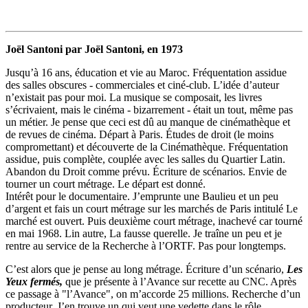
Joël Santoni par Joël Santoni, en 1973
Jusqu’à 16 ans, éducation et vie au Maroc. Fréquentation assidue
des salles obscures - commerciales et ciné-club. L’idée d’auteur
n’existait pas pour moi. La musique se composait, les livres
s’écrivaient, mais le cinéma - bizarrement - était un tout, même pas
un métier. Je pense que ceci est dû au manque de cinémathèque et
de revues de cinéma. Départ à Paris. Études de droit (le moins
compromettant) et découverte de la Cinémathèque. Fréquentation
assidue, puis complète, couplée avec les salles du Quartier Latin.
Abandon du Droit comme prévu. Écriture de scénarios. Envie de
tourner un court métrage. Le départ est donné.
Intérêt pour le documentaire. J’emprunte une Baulieu et un peu
d’argent et fais un court métrage sur les marchés de Paris intitulé Le
marché est ouvert. Puis deuxième court métrage, inachevé car tourné
en mai 1968. Lin autre, La fausse querelle. Je traîne un peu et je
rentre au service de la Recherche à l’ORTF. Pas pour longtemps.
C’est alors que je pense au long métrage. Écriture d’un scénario,
Les
Yeux fermés,
que je présente à l’Avance sur recette au CNC. Après
ce passage à "l’Avance", on m’accorde 25 millions. Recherche d’un
producteur. J’en trouve un qui veut une vedette dans le rôle.