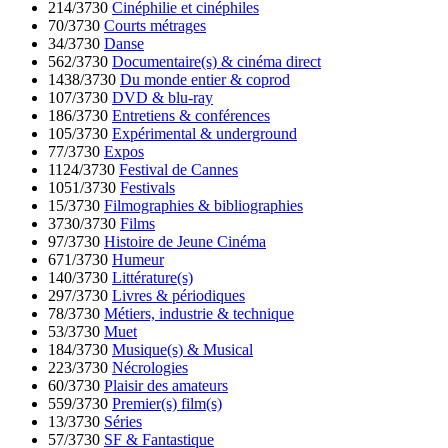
214/3730
Cinéphilie et cinéphiles
70/3730
Courts métrages
34/3730
Danse
562/3730
Documentaire(s) & cinéma direct
1438/3730
Du monde entier & coprod
107/3730
DVD & blu-ray
186/3730
Entretiens & conférences
105/3730
Expérimental & underground
77/3730
Expos
1124/3730
Festival de Cannes
1051/3730
Festivals
15/3730
Filmographies & bibliographies
3730/3730
Films
97/3730
Histoire de Jeune Cinéma
671/3730
Humeur
140/3730
Littérature(s)
297/3730
Livres & périodiques
78/3730
Métiers, industrie & technique
53/3730
Muet
184/3730
Musique(s) & Musical
223/3730
Nécrologies
60/3730
Plaisir des amateurs
559/3730
Premier(s) film(s)
13/3730
Séries
57/3730
SF & Fantastique