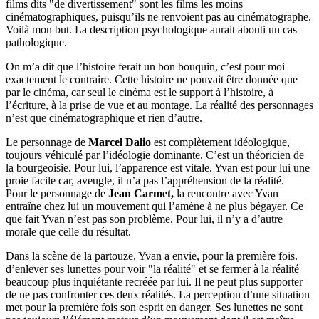
films dits "de divertissement" sont les films les moins
cinématographiques, puisqu’ils ne renvoient pas au cinématographe.
Voilà mon but. La description psychologique aurait abouti un cas
pathologique.
On m’a dit que l’histoire ferait un bon bouquin, c’est pour moi
exactement le contraire. Cette histoire ne pouvait être donnée que
par le cinéma, car seul le cinéma est le support à l’histoire, à
l’écriture, à la prise de vue et au montage. La réalité des personnages
n’est que cinématographique et rien d’autre.
Le personnage de
Marcel Dalio
est complètement idéologique,
toujours véhiculé par l’idéologie dominante. C’est un théoricien de
la bourgeoisie. Pour lui, l’apparence est vitale. Yvan est pour lui une
proie facile car, aveugle, il n’a pas l’appréhension de la réalité.
Pour le personnage de
Jean Carmet,
la rencontre avec Yvan
entraîne chez lui un mouvement qui l’amène à ne plus bégayer. Ce
que fait Yvan n’est pas son problème. Pour lui, il n’y a d’autre
morale que celle du résultat.
Dans la scène de la partouze, Yvan a envie, pour la première fois.
d’enlever ses lunettes pour voir "la réalité" et se fermer à la réalité
beaucoup plus inquiétante recréée par lui. Il ne peut plus supporter
de ne pas confronter ces deux réalités. La perception d’une situation
met pour la première fois son esprit en danger. Ses lunettes ne sont