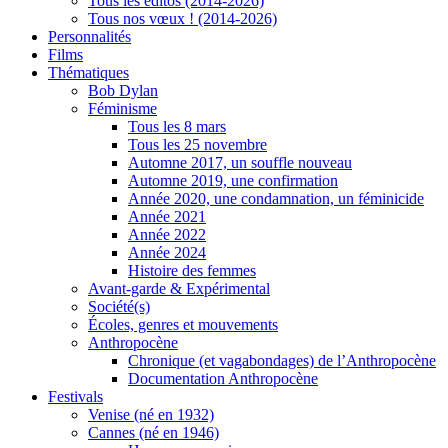
Tous les éditos (2014-2026)
Tous nos vœux ! (2014-2026)
Personnalités
Films
Thématiques
Bob Dylan
Féminisme
Tous les 8 mars
Tous les 25 novembre
Automne 2017, un souffle nouveau
Automne 2019, une confirmation
Année 2020, une condamnation, un féminicide
Année 2021
Année 2022
Année 2024
Histoire des femmes
Avant-garde & Expérimental
Société(s)
Écoles, genres et mouvements
Anthropocène
Chronique (et vagabondages) de l’Anthropocène
Documentation Anthropocène
Festivals
Venise (né en 1932)
Cannes (né en 1946)