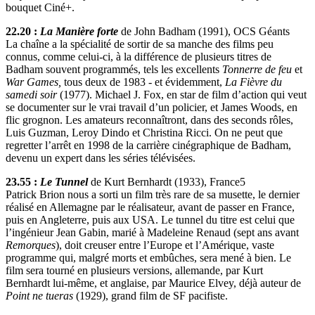
bouquet Ciné+.
22.20 :
La Manière forte
de John Badham (1991), OCS Géants
La chaîne a la spécialité de sortir de sa manche des films peu
connus, comme celui-ci, à la différence de plusieurs titres de
Badham souvent programmés, tels les excellents
Tonnerre de feu
et
War Games,
tous deux de 1983 - et évidemment,
La Fièvre du
samedi soir
(1977). Michael J. Fox, en star de film d’action qui veut
se documenter sur le vrai travail d’un policier, et James Woods, en
flic grognon. Les amateurs reconnaîtront, dans des seconds rôles,
Luis Guzman, Leroy Dindo et Christina Ricci. On ne peut que
regretter l’arrêt en 1998 de la carrière cinégraphique de Badham,
devenu un expert dans les séries télévisées.
23.55 :
Le Tunnel
de Kurt Bernhardt (1933), France5
Patrick Brion nous a sorti un film très rare de sa musette, le dernier
réalisé en Allemagne par le réalisateur, avant de passer en France,
puis en Angleterre, puis aux USA. Le tunnel du titre est celui que
l’ingénieur Jean Gabin, marié à Madeleine Renaud (sept ans avant
Remorques
), doit creuser entre l’Europe et l’Amérique, vaste
programme qui, malgré morts et embûches, sera mené à bien. Le
film sera tourné en plusieurs versions, allemande, par Kurt
Bernhardt lui-même, et anglaise, par Maurice Elvey, déjà auteur de
Point ne tueras
(1929), grand film de SF pacifiste.