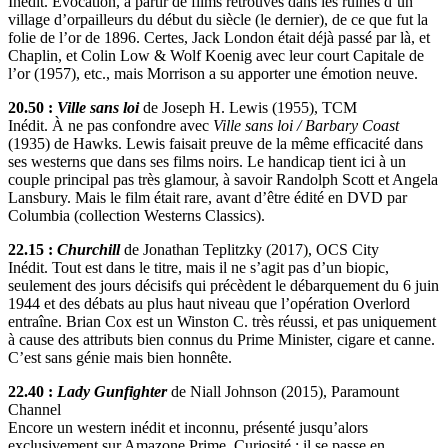
Inédit. Évocation, à partir de films retrouvés dans les ruines d’un
village d’orpailleurs du début du siècle (le dernier), de ce que fut la
folie de l’or de 1896. Certes, Jack London était déjà passé par là, et
Chaplin, et Colin Low & Wolf Koenig avec leur court Capitale de
l’or (1957), etc., mais Morrison a su apporter une émotion neuve.
20.50 :
Ville sans loi
de Joseph H. Lewis (1955), TCM
Inédit. À ne pas confondre avec
Ville sans loi / Barbary Coast
(1935) de Hawks. Lewis faisait preuve de la même efficacité dans
ses westerns que dans ses films noirs. Le handicap tient ici à un
couple principal pas très glamour, à savoir Randolph Scott et Angela
Lansbury. Mais le film était rare, avant d’être édité en DVD par
Columbia (collection Westerns Classics).
22.15 :
Churchill
de Jonathan Teplitzky (2017), OCS City
Inédit. Tout est dans le titre, mais il ne s’agit pas d’un biopic,
seulement des jours décisifs qui précèdent le débarquement du 6 juin
1944 et des débats au plus haut niveau que l’opération Overlord
entraîne. Brian Cox est un Winston C. très réussi, et pas uniquement
à cause des attributs bien connus du Prime Minister, cigare et canne.
C’est sans génie mais bien honnête.
22.40 :
Lady Gunfighter
de Niall Johnson (2015), Paramount
Channel
Encore un western inédit et inconnu, présenté jusqu’alors
exclusivement sur Amazone Prime. Curiosité : il se passe en