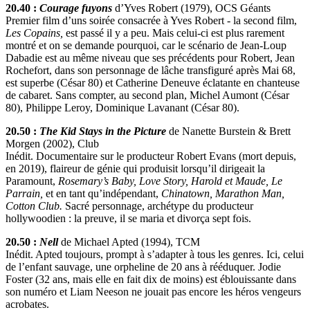
20.40 :
Courage fuyons
d’Yves Robert (1979), OCS Géants
Premier film d’uns soirée consacrée à Yves Robert - la second film,
Les Copains,
est passé il y a peu. Mais celui-ci est plus rarement
montré et on se demande pourquoi, car le scénario de Jean-Loup
Dabadie est au même niveau que ses précédents pour Robert, Jean
Rochefort, dans son personnage de lâche transfiguré après Mai 68,
est superbe (César 80) et Catherine Deneuve éclatante en chanteuse
de cabaret. Sans compter, au second plan, Michel Aumont (César
80), Philippe Leroy, Dominique Lavanant (César 80).
20.50 :
The Kid Stays in the Picture
de Nanette Burstein & Brett
Morgen (2002), Club
Inédit. Documentaire sur le producteur Robert Evans (mort depuis,
en 2019), flaireur de génie qui produisit lorsqu’il dirigeait la
Paramount,
Rosemary’s Baby, Love Story, Harold et Maude, Le
Parrain,
et en tant qu’indépendant,
Chinatown, Marathon Man,
Cotton Club.
Sacré personnage, archétype du producteur
hollywoodien : la preuve, il se maria et divorça sept fois.
20.50 :
Nell
de Michael Apted (1994), TCM
Inédit. Apted toujours, prompt à s’adapter à tous les genres. Ici, celui
de l’enfant sauvage, une orpheline de 20 ans à rééduquer. Jodie
Foster (32 ans, mais elle en fait dix de moins) est éblouissante dans
son numéro et Liam Neeson ne jouait pas encore les héros vengeurs
acrobates.