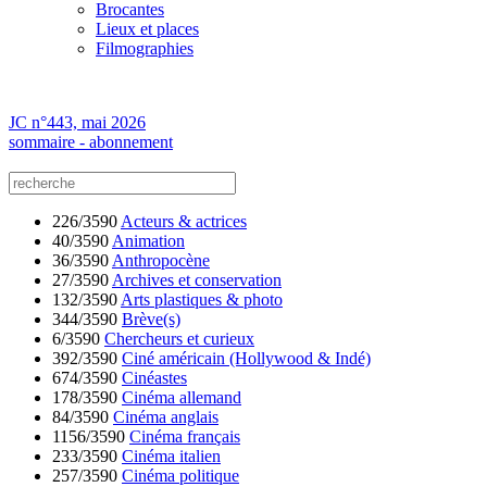
Brocantes
Lieux et places
Filmographies
JC n°443, mai 2026
sommaire - abonnement
226/3590
Acteurs & actrices
40/3590
Animation
36/3590
Anthropocène
27/3590
Archives et conservation
132/3590
Arts plastiques & photo
344/3590
Brève(s)
6/3590
Chercheurs et curieux
392/3590
Ciné américain (Hollywood & Indé)
674/3590
Cinéastes
178/3590
Cinéma allemand
84/3590
Cinéma anglais
1156/3590
Cinéma français
233/3590
Cinéma italien
257/3590
Cinéma politique