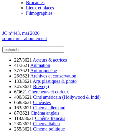
Brocantes
Lieux et places
Filmographies
JC n°443, mai 2026
sommaire - abonnement
227/3621
Acteurs & actrices
41/3621
Animation
37/3621
Anthropocène
26/3621
Archives et conservation
133/3621
Arts plastiques & photo
345/3621
Brève(s)
6/3621
Chercheurs et curieux
400/3621
Ciné américain (Hollywood & Indé)
668/3621
Cinéastes
163/3621
Cinéma allemand
87/3621
Cinéma anglais
1182/3621
Cinéma français
230/3621
Cinéma italien
255/3621
Cinéma politique