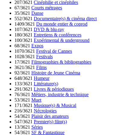
207/3621
Cinéphilie et cinéphiles
67/3621
Courts métrages
35/3621
Danse
552/3621
Documentaire(s) & cinéma direct
1409/3621
Du monde entier & coprod
107/3621
DVD & blu-ray
180/3621
Entretiens & conférences
100/3621
Expérimental & underground
68/3621
Expos
1070/3621
Festival de Cannes
1028/3621
Festivals
17/3621
Filmographies & bibliographies
3621/3621
Films
92/3621
Histoire de Jeune Cinéma
648/3621
Humeur
133/3621
Littérature(s)
291/3621
Livres & périodiques
76/3621
Métiers, industrie & technique
53/3621
Muet
171/3621
Musique(s) & Musical
216/3621
Nécrologies
54/3621
Plaisir des amateurs
547/3621
Premier(s) film(s)
13/3621
Séries
54/3621
SF & Fantastique