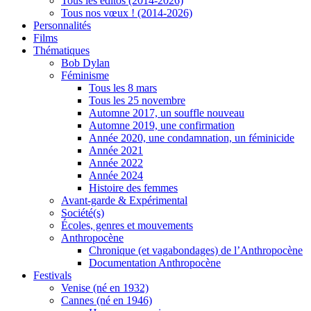
Tous les éditos (2014-2026)
Tous nos vœux ! (2014-2026)
Personnalités
Films
Thématiques
Bob Dylan
Féminisme
Tous les 8 mars
Tous les 25 novembre
Automne 2017, un souffle nouveau
Automne 2019, une confirmation
Année 2020, une condamnation, un féminicide
Année 2021
Année 2022
Année 2024
Histoire des femmes
Avant-garde & Expérimental
Société(s)
Écoles, genres et mouvements
Anthropocène
Chronique (et vagabondages) de l’Anthropocène
Documentation Anthropocène
Festivals
Venise (né en 1932)
Cannes (né en 1946)