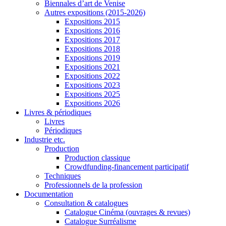
Biennales d’art de Venise
Autres expositions (2015-2026)
Expositions 2015
Expositions 2016
Expositions 2017
Expositions 2018
Expositions 2019
Expositions 2021
Expositions 2022
Expositions 2023
Expositions 2025
Expositions 2026
Livres & périodiques
Livres
Périodiques
Industrie etc.
Production
Production classique
Crowdfunding-financement participatif
Techniques
Professionnels de la profession
Documentation
Consultation & catalogues
Catalogue Cinéma (ouvrages & revues)
Catalogue Surréalisme