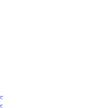
)*
)*