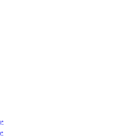
)*
)*