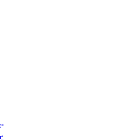
)*
)*