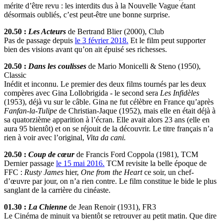
mérite d’être revu : les interdits dus à la Nouvelle Vague étant
désormais oubliés, c’est peut-être une bonne surprise.
20.50 :
Les Acteurs
de Bertrand Blier (2000), Club
Pas de passage depuis
le 3 février 2018.
Et le film peut supporter
bien des visions avant qu’on ait épuisé ses richesses.
20.50 :
Dans les coulisses
de Mario Monicelli & Steno (1950),
Classic
Inédit et inconnu. Le premier des deux films tournés par les deux
compères avec Gina Lollobrigida - le second sera
Les Infidèles
(1953), déjà vu sur le câble. Gina ne fut célèbre en France qu’après
Fanfan-la-Tulipe
de Christian-Jaque (1952), mais elle en était déjà à
sa quatorzième apparition à l’écran. Elle avait alors 23 ans (elle en
aura 95 bientôt) et on se réjouit de la découvrir. Le titre français n’a
rien à voir avec l’original,
Vita da cani.
20.50 :
Coup de cœur
de Francis Ford Coppola (1981), TCM
Dernier passage
le 15 mai 2016.
TCM revisite la belle époque de
FFC :
Rusty James
hier,
One from the Heart
ce soir, un chef-
d’œuvre par jour, on n’a rien contre. Le film constitue le bide le plus
sanglant de la carrière du cinéaste.
01.30 :
La Chienne
de Jean Renoir (1931), FR3
Le Cinéma de minuit va bientôt se retrouver au petit matin. Que dire