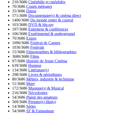
210/3686
Cinéphilie et cinéphiles
70/3686
Courts métrages
35/3686
Danse
571/3686
Documentaire(s) & cinéma direct
1406/3686
Du monde entier & coprod
103/3686
DVD & blu-ray
197/3686
Entretiens & conférences
106/3686
Expérimental & underground
70/3686
Expos
1096/3686
Festival de Cannes
1036/3686
Festivals
15/3686
Filmographies & bibliographies
3686/3686
Films
97/3686
Histoire de Jeune Cinéma
639/3686
Humeur
134/3686
Littérature(s)
298/3686
Livres & périodiques
80/3686
Métiers, industrie & technique
51/3686
Muet
172/3686
Musique(s) & Musical
216/3686
Nécrologies
54/3686
Plaisir des amateurs
569/3686
Premier(s) film(s)
14/3686
Séries
54/3686
SF & Fantastique