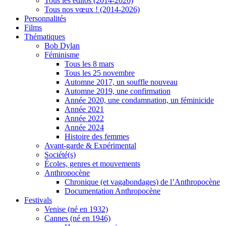
Tous les éditos (2014-2026)
Tous nos vœux ! (2014-2026)
Personnalités
Films
Thématiques
Bob Dylan
Féminisme
Tous les 8 mars
Tous les 25 novembre
Automne 2017, un souffle nouveau
Automne 2019, une confirmation
Année 2020, une condamnation, un féminicide
Année 2021
Année 2022
Année 2024
Histoire des femmes
Avant-garde & Expérimental
Société(s)
Écoles, genres et mouvements
Anthropocène
Chronique (et vagabondages) de l’Anthropocène
Documentation Anthropocène
Festivals
Venise (né en 1932)
Cannes (né en 1946)