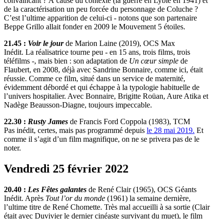
convaincant ? À cause du contexte (la guerre en Lybie en 1941) et
de la caractérisation un peu forcée du personnage de Coluche ?
C’est l’ultime apparition de celui-ci - notons que son partenaire
Beppe Grillo allait fonder en 2009 le Mouvement 5 étoiles.
21.45 :
Voir le jour
de Marion Laine (2019), OCS Max
Inédit. La réalisatrice tourne peu - en 15 ans, trois films, trois
téléfilms -, mais bien : son adaptation de
Un cœur simple
de
Flaubert, en 2008, déjà avec Sandrine Bonnaire, comme ici, était
réussie. Comme ce film, situé dans un service de maternité,
évidemment débordé et qui échappe à la typologie habituelle de
l’univers hospitalier. Avec Bonnaire, Brigitte Roüan, Aure Atika et
Nadège Beausson-Diagne, toujours impeccable.
22.30 :
Rusty James
de Francis Ford Coppola (1983), TCM
Pas inédit, certes, mais pas programmé depuis
le 28 mai 2019.
Et
comme il s’agit d’un film magnifique, on ne se privera pas de le
noter.
Vendredi 25 février 2022
20.40 :
Les Fêtes galantes
de René Clair (1965), OCS Géants
Inédit. Après
Tout l’or du monde
(1961) la semaine dernière,
l’ultime titre de René Chomette. Très mal accueilli à sa sortie (Clair
était avec Duvivier le dernier cinéaste survivant du muet), le film