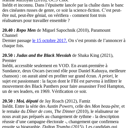
Inédit et inconnu. Dans l’épuisette lancée par la chaîne dans le banc
des cinéastes russes de genre, ce soir la science-fiction. C’est peut-
être nul, peut-être génial, on vérifiera - comment font trois
réalisateurs pour travailler ensemble ?
20.40 :
Repo Men
de Miguel Sapochnik (2010), Paramount
Channel
Dernier passage
le 15 octobre 2017.
On s’est promis de l’annoncer à
chaque fois.
20.50 :
Judas and the Black Messiah
de Shaka King (2021),
Premier
Inédit, accessible seulement en VOD. En avant-première à
Sundance, deux Oscars (second rôle pour Daniel Kaluuya, meilleure
chanson) : on aurait aimé en profiter sur grand écran.
A priori,
le
sujet est passionnant : la façon dont le FBI est parvenu à infiltrer le
mouvement des Black Panthers pour faire assassiner Fred Hampton,
un de ses leaders, en 1969. Vérification ce soir.
20.50 :
Moi, député
de Jay Roach (2012), Famiz
Inédit. Entre la série des
Austin Powers,
celle des
Mon beau-père,
et
le remake du
Dîner de cons,
The Dinner
(2010), le réalisateur ne
nous avait pas préparés au changement de rythme - la description
réussie d’une campagne électorale -, changement que confirmera
ensuite sa biographie,
Dalton Trumbo
(2015). Les candidats qui