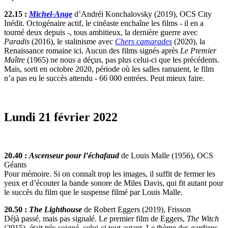
22.15 :
Michel-Ange
d’Andréi Konchalovsky (2019), OCS City
Inédit. Octogénaire actif, le cinéaste enchaîne les films - il en a
tourné deux depuis -, tous ambitieux, la dernière guerre avec
Paradis
(2016), le stalinisme avec
Chers camarades
(2020), la
Renaissance romaine ici. Aucun des films signés après
Le Premier
Maître
(1965) ne nous a déçus, pas plus celui-ci que les précédents.
Mais, sorti en octobre 2020, période où les salles ramaient, le film
n’a pas eu le succès attendu - 66 000 entrées. Peut mieux faire.
Lundi 21 février 2022
20.40 :
Ascenseur pour l’échafaud
de Louis Malle (1956), OCS
Géants
Pour mémoire. Si on connaît trop les images, il suffit de fermer les
yeux et d’écouter la bande sonore de Miles Davis, qui fit autant pour
le succès du film que le suspense filmé par Louis Malle.
20.50 :
The Lighthouse
de Robert Eggers (2019), Frisson
Déjà passé, mais pas signalé. Le premier film de Eggers,
The Witch
(2015), était très soigné, celui-ci tout autant. Le thème des gardiens