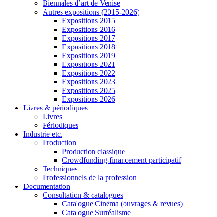
Biennales d’art de Venise
Autres expositions (2015-2026)
Expositions 2015
Expositions 2016
Expositions 2017
Expositions 2018
Expositions 2019
Expositions 2021
Expositions 2022
Expositions 2023
Expositions 2025
Expositions 2026
Livres & périodiques
Livres
Périodiques
Industrie etc.
Production
Production classique
Crowdfunding-financement participatif
Techniques
Professionnels de la profession
Documentation
Consultation & catalogues
Catalogue Cinéma (ouvrages & revues)
Catalogue Surréalisme