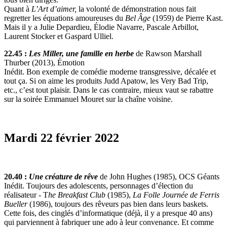
Quant à
L’Art d’aimer,
la volonté de démonstration nous fait
regretter les équations amoureuses du
Bel Âge
(1959) de Pierre Kast.
Mais il y a Julie Depardieu, Élodie Navarre, Pascale Arbillot,
Laurent Stocker et Gaspard Ulliel.
22.45 :
Les Miller, une famille en herbe
de Rawson Marshall
Thurber (2013), Émotion
Inédit. Bon exemple de comédie moderne transgressive, décalée et
tout ça. Si on aime les produits Judd Apatow, les Very Bad Trip,
etc., c’est tout plaisir. Dans le cas contraire, mieux vaut se rabattre
sur la soirée Emmanuel Mouret sur la chaîne voisine.
Mardi 22 février 2022
20.40 :
Une créature de rêve
de John Hughes (1985), OCS Géants
Inédit. Toujours des adolescents, personnages d’élection du
réalisateur - T
he Breakfast Club
(1985),
La Folle Journée de Ferris
Bueller
(1986), toujours des rêveurs pas bien dans leurs baskets.
Cette fois, des cinglés d’informatique (déjà, il y a presque 40 ans)
qui parviennent à fabriquer une ado à leur convenance. Et comme