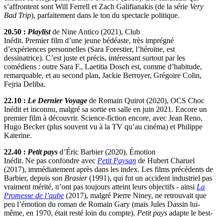
s’affrontent sont Will Ferrell et Zach Galifianakis (de la série
Very
Bad Trip
), parfaitement dans le ton du spectacle politique.
20.50 :
Playlist
de Nine Antico (2021), Club
Inédit. Premier film d’une jeune bédéaste, très imprégné
d’expériences personnelles (Sara Forestier, l’héroïne, est
dessinatrice). C’est juste et précis, intéressant surtout par les
comédiens : outre Sara F., Laetitia Dosch est, comme d’habitude,
remarquable, et au second plan, Jackie Berroyer, Grégoire Colin,
Fejria Deliba.
22.10 :
Le Dernier Voyage
de Romain Quirot (2020), OCS Choc
Inédit et inconnu, malgré sa sortie en salle en juin 2021. Encore un
premier film à découvrir. Science-fiction encore, avec Jean Reno,
Hugo Becker (plus souvent vu à la TV qu’au cinéma) et Philippe
Katerine.
22.40 :
Petit pays
d’Éric Barbier (2020), Émotion
Inédit. Ne pas confondre avec
Petit Paysan
de Hubert Charuel
(2017), immédiatement après dans les index. Les films précédents de
Barbier, depuis son
Brasier
(1991), qui fut un accident industriel pas
vraiment mérité, n’ont pas toujours atteint leurs objectifs - ainsi
La
Promesse de l’aube
(2017), malgré Pierre Niney, ne retrouvait que
peu l’émotion du roman de Romain Gary (mais Jules Dassin lui-
même, en 1970, était resté loin du compte).
Petit pays
adapte le best-