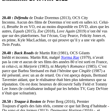
20.40 :
Défendu
de Drake Doremus (2013), OCS City
Inconnu. Aucun des films de Doremus n’est sorti en salles ici. Celui-
ci,
Breathe In
en VO, est au moins disponible en DVD, alors que les
autres,
Equals
(2015),
Zoe
(2018),
Love Again
(2019) n’ont été vus
que sur des plateformes. Sur l’écran, Guy Pearce, Felicity Jones et,
en prime, Kyle MacLachlan, ce qui prouve qu’il y a une vie après
Twin Peaks.
20.40 :
Back Roads
de Martin Ritt (1981), OCS Géants
Inédit et inconnu. Martin Ritt, malgré
Norma Rae
(1979), n’avait
pas la cote et aucun de ses films des années 80 n’est sorti en France,
ni celui-ci, ni
Marjorie
(1983), ni
Murphy’s Romance
(1985). C’est
parce que Barbra Streisand en était l’héroïne que
Cinglée
(1987) a
été présenté, avec un an de retard. On s’est aperçu depuis, Bertrand
Tavernier aidant, que le réalisateur était bien plus talentueux que sa
réputation. On est donc heureux de découvrir Sally Field et Tommy
Lee Jones (le coréalisateur indiqué par les hebdos TV, Gary DeVore
n’était que scénariste).
20.50 :
Traque à Boston
de Peter Berg (2016), Premier
Toujours d’après des faits réels, comme ce que fait Berg d’habitude -
Du sang et des larmes
(2013),
Deepwater Horizon
(2016) -, et