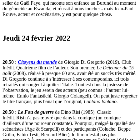
seller de Gaël Faye, qui raconte son enfance au Burundi au moment
du génocide au Rwanda, et réussit à nous toucher - mais Jean-Paul
Rouve, acteur et coscénariste, y est pour quelque chose.
Jeudi 24 février 2022
20.50 :
Citoyens du monde
de Giorgio Di Gregorio (2019), Club
Inédit. Quatrième film de l’auteur. Son premier,
Le Déjeuner du 15
août
(2008), réalisé à presque 60 ans, avait été un succès très mérité.
Di Gregorio continue à s’intéresser à ses contemporains, ici trois
retraités qui songent à quitter l’Italie. Tout est dans la justesse de
l’observation, le jeu serein des acteurs (peu connus : l’auteur lui-
même, Ennio Fantastichi, Giorgio Colangeli). On peut juste regretter
le titre français, plus banal que l’original,
Lontano lontano.
20.50 :
Le Fou de guerre
de Dino Risi (1985), Classic
Inédit. Risi n’a pas œuvré que dans la comique (un comique
d’ailleurs d’une noirceur constante). Pourquoi, malgré la qualité des
scénaristes (Age & Scarpelli) et des participants (Coluche, Beppe
Grillo, Fabio Testi, Bernard Blier), le film n’est-il pas plus