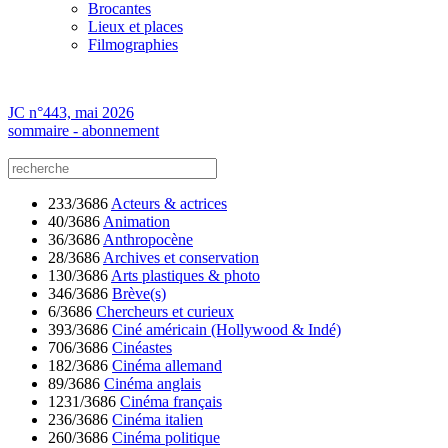
Brocantes
Lieux et places
Filmographies
JC n°443, mai 2026
sommaire - abonnement
233/3686
Acteurs & actrices
40/3686
Animation
36/3686
Anthropocène
28/3686
Archives et conservation
130/3686
Arts plastiques & photo
346/3686
Brève(s)
6/3686
Chercheurs et curieux
393/3686
Ciné américain (Hollywood & Indé)
706/3686
Cinéastes
182/3686
Cinéma allemand
89/3686
Cinéma anglais
1231/3686
Cinéma français
236/3686
Cinéma italien
260/3686
Cinéma politique