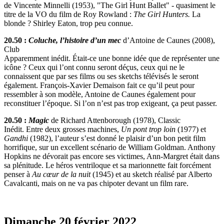
de Vincente Minnelli (1953), "The Girl Hunt Ballet" - quasiment le
titre de la VO du film de Roy Rowland :
The Girl Hunters.
La
blonde ? Shirley Eaton, trop peu connue.
20.50 :
Coluche, l’histoire d’un mec
d’Antoine de Caunes (2008),
Club
Apparemment inédit. Était-ce une bonne idée que de représenter une
icône ? Ceux qui l’ont connu seront déçus, ceux qui ne le
connaissent que par ses films ou ses sketchs télévisés le seront
également. François-Xavier Demaison fait ce qu’il peut pour
ressembler à son modèle, Antoine de Caunes également pour
reconstituer l’époque. Si l’on n’est pas trop exigeant, ça peut passer.
20.50 :
Magic
de Richard Attenborough (1978), Classic
Inédit. Entre deux grosses machines,
Un pont trop loin
(1977) et
Gandhi
(1982), l’auteur s’est donné le plaisir d’un bon petit film
horrifique, sur un excellent scénario de William Goldman. Anthony
Hopkins ne dévorait pas encore ses victimes, Ann-Margret était dans
sa plénitude. Le héros ventriloque et sa marionnette fait forcément
penser à
Au cœur de la nuit
(1945) et au sketch réalisé par Alberto
Cavalcanti, mais on ne va pas chipoter devant un film rare.
Dimanche 20 février 2022