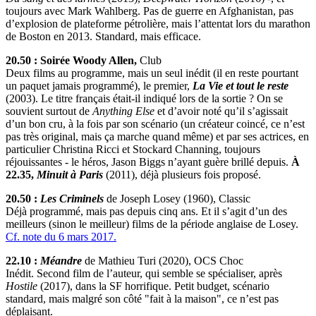
toujours avec Mark Wahlberg. Pas de guerre en Afghanistan, pas
d’explosion de plateforme pétrolière, mais l’attentat lors du marathon
de Boston en 2013. Standard, mais efficace.
20.50 : Soirée Woody Allen,
Club
Deux films au programme, mais un seul inédit (il en reste pourtant
un paquet jamais programmé), le premier,
La Vie et tout le reste
(2003). Le titre français était-il indiqué lors de la sortie ? On se
souvient surtout de
Anything Else
et d’avoir noté qu’il s’agissait
d’un bon cru, à la fois par son scénario (un créateur coincé, ce n’est
pas très original, mais ça marche quand même) et par ses actrices, en
particulier Christina Ricci et Stockard Channing, toujours
réjouissantes - le héros, Jason Biggs n’ayant guère brillé depuis.
À
22.35,
Minuit à Paris
(2011), déjà plusieurs fois proposé.
20.50 :
Les Criminels
de Joseph Losey (1960), Classic
Déjà programmé, mais pas depuis cinq ans. Et il s’agit d’un des
meilleurs (sinon le meilleur) films de la période anglaise de Losey.
Cf. note du 6 mars 2017.
22.10 :
Méandre
de Mathieu Turi (2020), OCS Choc
Inédit. Second film de l’auteur, qui semble se spécialiser, après
Hostile
(2017), dans la SF horrifique. Petit budget, scénario
standard, mais malgré son côté "fait à la maison", ce n’est pas
déplaisant.