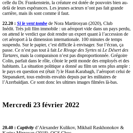
celle du Dr. Frankenstein, la créature est dotée de pouvoirs bien au-
delà de leurs espérances. Les jeunes acteurs n’ont pas fait grande
carrière, mais ils sont comme il faut.
22.20 :
Si le vent tombe
de Nora Martirosyan (2020), Club
Inédit. Très joli film immobile : un aéroport vide dans un pays perdu,
on attend le verdict que doit rendre un expert quant à l’accession de
cet aéroport à la dimension internationale. 100 minutes de temps
suspendu. Sur le papier, c’est difficile à envisager. Sur l’écran, ça
passe. Ce n’est pas tout à fait
Le Rivage des Syrtes
ni
Le Désert des
Tartares,
mais la comparaison n’est pas disproportionnée. Grégoire
Colin, parfait dans le rôle, côtoie le petit monde des employés et des
habitants. La situation politique a donné au film un sens plus ample :
le pays en question est (était ?) le Haut-Karabagh, l’aéroport celui de
Stepanakert, tous endroits envahis depuis par les militaires de
l’Azerbaïdjan. Ce sont donc les ultimes images filmées là-bas.
Mercredi 23 février 2022
20.40 :
Captivity
d’Alexander Kulikov, Mikhail Raskhonokov &
Karina Mirzoyan (2018), OCS Choc