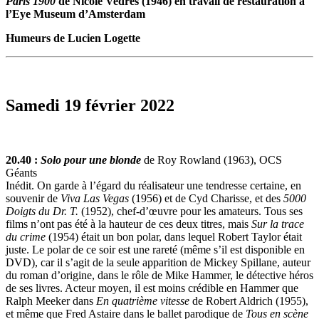
Paris 1900
de Nicole Vedrès (1946) en travail de restauration à
l’Eye Museum d’Amsterdam
Humeurs de Lucien Logette
Samedi 19 février 2022
20.40 :
Solo pour une blonde
de Roy Rowland (1963), OCS
Géants
Inédit. On garde à l’égard du réalisateur une tendresse certaine, en
souvenir de
Viva Las Vegas
(1956) et de Cyd Charisse, et des
5000
Doigts du Dr. T.
(1952), chef-d’œuvre pour les amateurs. Tous ses
films n’ont pas été à la hauteur de ces deux titres, mais
Sur la trace
du crime
(1954) était un bon polar, dans lequel Robert Taylor était
juste. Le polar de ce soir est une rareté (même s’il est disponible en
DVD), car il s’agit de la seule apparition de Mickey Spillane, auteur
du roman d’origine, dans le rôle de Mike Hammer, le détective héros
de ses livres. Acteur moyen, il est moins crédible en Hammer que
Ralph Meeker dans
En quatrième vitesse
de Robert Aldrich (1955),
et même que Fred Astaire dans le ballet parodique de
Tous en scène