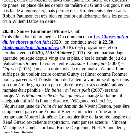
de phare, en place dès les débuts du théâtre du Grand-Guignol, n’est
pas facile à renouveler, mais permet des affrontements intéressants.
Robert Pattinson est très bien en jeunot qui débarque dans les pattes
d’un Willem Dafoe en délire.
20.50 : Soirée Emmanuel Mouret,
Club
Trois films dont deux inédits. On commence par
Les Choses qu’on
dit, les choses qu’on fait
(2020), on continue avec,
à 22.50,
Mademoiselle de Joncquières
(2018), déjà programmé, et on
termine avec,
à 00.30,
L’Art d’aimer
(2011). Soirée marivaudage
garantie, puisque depuis vingt ans et plus, c’est le terrain de jeu du
réalisateur. On peut l’avouer : entre
Laissons Lucie faire
(2000) et
Caprice
(2015), jamais, à notre avis, la mayonnaise n’a pris. Il ne
suffit pas de vouloir écrire comme Guitry et filmer comme Rohmer
pour y parvenir. Et l’obstination de l’auteur à vouloir se diriger dans
son numéro de garçon un peu niais coincé par ses considérations
morales était pénible -
Un baiser, s’il vous plaît
(2007) est une
purge. Mais
Mademoiselle de Joncquières
a changé la donne : il
atteignait enfin là la bonne distance, l’élégance recherchée,
l’équivalent juste de
Point de lendemain
de Vivant-Denon, peut-être
simplement parce que Édouard Baer est un acteur d’une autre
trempe que Mouret lui-même. Le premier titre de la soirée, inspiré de
René Girard (excellente inspiration), vaut par ses acteurs - Vincent
Macaigne, Camélia Jordana, Émilie Dequenne, Niels Schneider -,
tous bien dirigés.