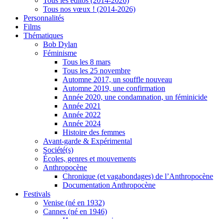
Tous les éditos (2014-2026)
Tous nos vœux ! (2014-2026)
Personnalités
Films
Thématiques
Bob Dylan
Féminisme
Tous les 8 mars
Tous les 25 novembre
Automne 2017, un souffle nouveau
Automne 2019, une confirmation
Année 2020, une condamnation, un féminicide
Année 2021
Année 2022
Année 2024
Histoire des femmes
Avant-garde & Expérimental
Société(s)
Écoles, genres et mouvements
Anthropocène
Chronique (et vagabondages) de l’Anthropocène
Documentation Anthropocène
Festivals
Venise (né en 1932)
Cannes (né en 1946)