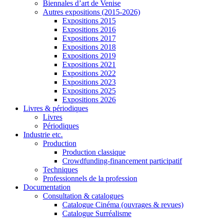
Biennales d’art de Venise
Autres expositions (2015-2026)
Expositions 2015
Expositions 2016
Expositions 2017
Expositions 2018
Expositions 2019
Expositions 2021
Expositions 2022
Expositions 2023
Expositions 2025
Expositions 2026
Livres & périodiques
Livres
Périodiques
Industrie etc.
Production
Production classique
Crowdfunding-financement participatif
Techniques
Professionnels de la profession
Documentation
Consultation & catalogues
Catalogue Cinéma (ouvrages & revues)
Catalogue Surréalisme