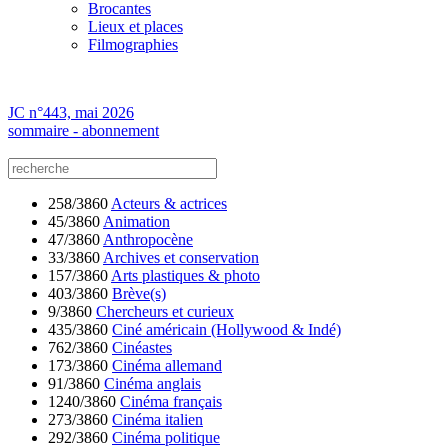
Brocantes
Lieux et places
Filmographies
JC n°443, mai 2026
sommaire - abonnement
258/3860
Acteurs & actrices
45/3860
Animation
47/3860
Anthropocène
33/3860
Archives et conservation
157/3860
Arts plastiques & photo
403/3860
Brève(s)
9/3860
Chercheurs et curieux
435/3860
Ciné américain (Hollywood & Indé)
762/3860
Cinéastes
173/3860
Cinéma allemand
91/3860
Cinéma anglais
1240/3860
Cinéma français
273/3860
Cinéma italien
292/3860
Cinéma politique