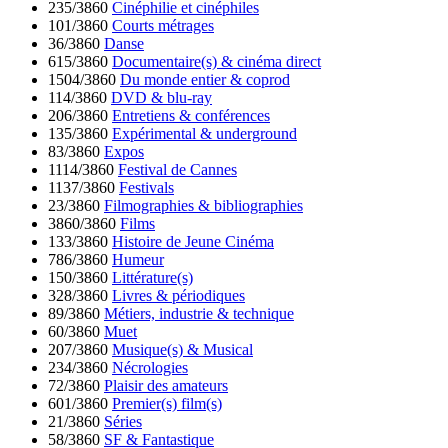
235/3860
Cinéphilie et cinéphiles
101/3860
Courts métrages
36/3860
Danse
615/3860
Documentaire(s) & cinéma direct
1504/3860
Du monde entier & coprod
114/3860
DVD & blu-ray
206/3860
Entretiens & conférences
135/3860
Expérimental & underground
83/3860
Expos
1114/3860
Festival de Cannes
1137/3860
Festivals
23/3860
Filmographies & bibliographies
3860/3860
Films
133/3860
Histoire de Jeune Cinéma
786/3860
Humeur
150/3860
Littérature(s)
328/3860
Livres & périodiques
89/3860
Métiers, industrie & technique
60/3860
Muet
207/3860
Musique(s) & Musical
234/3860
Nécrologies
72/3860
Plaisir des amateurs
601/3860
Premier(s) film(s)
21/3860
Séries
58/3860
SF & Fantastique