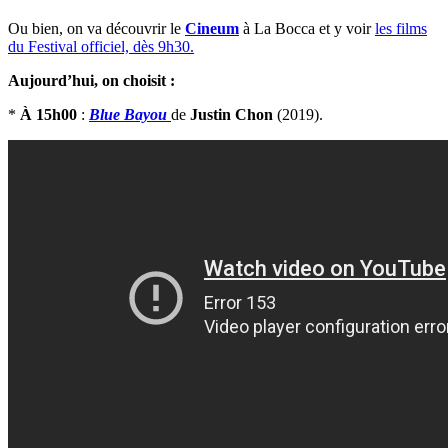
Ou bien, on va découvrir le
Cineum
à La Bocca et y voir
les films
du Festival officiel, dès 9h30.
Aujourd’hui, on choisit :
*
À 15h00
:
Blue Bayou
de
Justin Chon
(2019).