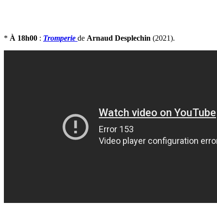
*
À 18h00
:
Tromperie
de
Arnaud Desplechin
(2021).