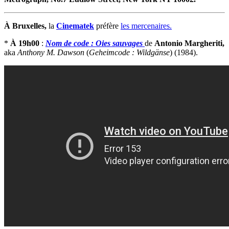
À Bruxelles,
la
Cinematek
préfère
les mercenaires.
*
À 19h00
:
Nom de code : Oies sauvages
de
Antonio Margheriti,
aka
Anthony M. Dawson
(
Geheimcode : Wildgänse
) (1984).