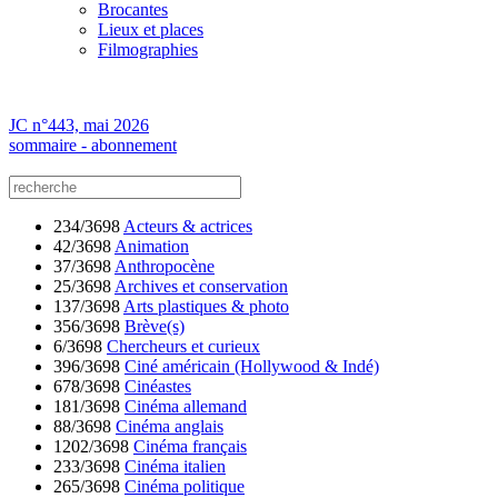
Brocantes
Lieux et places
Filmographies
JC n°443, mai 2026
sommaire - abonnement
234/3698
Acteurs & actrices
42/3698
Animation
37/3698
Anthropocène
25/3698
Archives et conservation
137/3698
Arts plastiques & photo
356/3698
Brève(s)
6/3698
Chercheurs et curieux
396/3698
Ciné américain (Hollywood & Indé)
678/3698
Cinéastes
181/3698
Cinéma allemand
88/3698
Cinéma anglais
1202/3698
Cinéma français
233/3698
Cinéma italien
265/3698
Cinéma politique