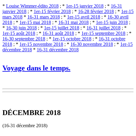
*
Louise Wimmer-édito 2018
; *
1er-15 janvier 2018
; *
16-31
janvier 2018
; *
1er-15 février 2018
; *
16-28 février 2018
; *
1er-15
mars 2018
*
16-31 mars 2018
; *
1er-15 avril 2018
; *
16-30 avril
2018
; *
1er-15 mai 2018
; *
16-31 mai 2018
; *
1er-15 juin 2018
;
*
16-30 juin 2018
; *
1er-15 juillet 2018
; *
16-31 juillet 2018
; *
1er-15 août 2018
; *
16-31 août 2018
; *
1er-15 septembre 2018
; *
16-30 septembre 2018
; *
1er-15 octobre 2018
; *
16-31 octobre
2018
; *
1er-15 novembre 2018
; *
16-30 novembre 2018
; *
1er-15
décembre 2018
*
16-31 décembre 2018
Voyage dans le temps.
DÉCEMBRE 2018
(16-31 décembre 2018)