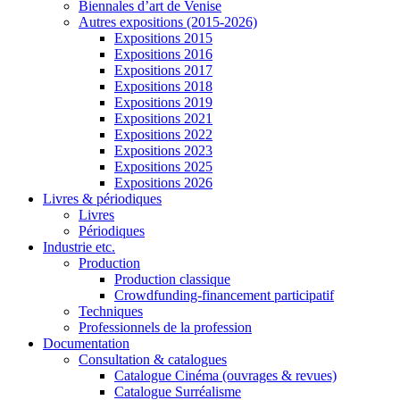
Biennales d’art de Venise
Autres expositions (2015-2026)
Expositions 2015
Expositions 2016
Expositions 2017
Expositions 2018
Expositions 2019
Expositions 2021
Expositions 2022
Expositions 2023
Expositions 2025
Expositions 2026
Livres & périodiques
Livres
Périodiques
Industrie etc.
Production
Production classique
Crowdfunding-financement participatif
Techniques
Professionnels de la profession
Documentation
Consultation & catalogues
Catalogue Cinéma (ouvrages & revues)
Catalogue Surréalisme