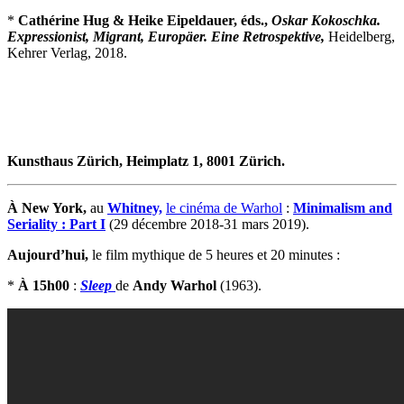
*
Cathérine Hug & Heike Eipeldauer, éds.,
Oskar Kokoschka.
Expressionist, Migrant, Europäer. Eine Retrospektive,
Heidelberg,
Kehrer Verlag, 2018.
Kunsthaus Zürich, Heimplatz 1, 8001 Zürich.
À New York,
au
Whitney,
le cinéma de Warhol
:
Minimalism and
Seriality : Part I
(29 décembre 2018-31 mars 2019).
Aujourd’hui,
le film mythique de 5 heures et 20 minutes :
*
À 15h00
:
Sleep
de
Andy Warhol
(1963).