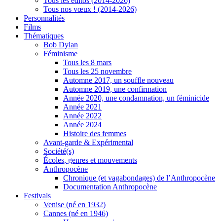
Tous les éditos (2014-2026)
Tous nos vœux ! (2014-2026)
Personnalités
Films
Thématiques
Bob Dylan
Féminisme
Tous les 8 mars
Tous les 25 novembre
Automne 2017, un souffle nouveau
Automne 2019, une confirmation
Année 2020, une condamnation, un féminicide
Année 2021
Année 2022
Année 2024
Histoire des femmes
Avant-garde & Expérimental
Société(s)
Écoles, genres et mouvements
Anthropocène
Chronique (et vagabondages) de l’Anthropocène
Documentation Anthropocène
Festivals
Venise (né en 1932)
Cannes (né en 1946)