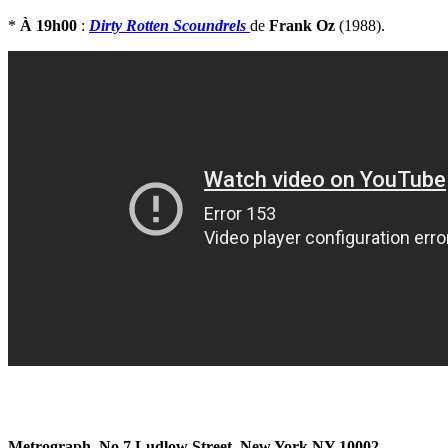
*
À 19h00
:
Dirty Rotten Scoundrels
de
Frank Oz
(1988).
Metrograph, No.7 Ludlow Street, New York NY 10002.