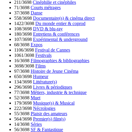
211/3698
Cinéphilie et cinéphiles
71/3698
Courts métrages
37/3698
Danse
558/3698
Documentaire(s) & cinéma direct
1422/3698
Du monde entier & coprod
108/3698
DVD & blu-ray
180/3698
Entretiens & conférences
107/3698
Expérimental & underground
68/3698
Expos
1106/3698
Festival de Cannes
1061/3698
Festivals
16/3698
Filmographies & bibliographies
3698/3698
Films
97/3698
Histoire de Jeune Cinéma
650/3698
Humeur
134/3698
Littérature(s)
296/3698
Livres & périodiques
77/3698
Métiers, industrie & technique
52/3698
Muet
179/3698
Musique(s) & Musical
222/3698
Nécrologies
55/3698
Plaisir des amateurs
564/3698
Premier(s) film(s)
14/3698
Séries
56/3698
SF & Fantastique