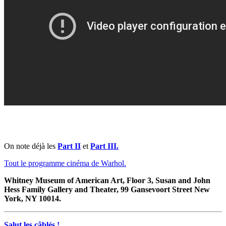
On note déjà les
Part II
et
Part III.
Tout le programme cinéma de Warhol.
Whitney Museum of American Art, Floor 3, Susan and John
Hess Family Gallery and Theater, 99 Gansevoort Street New
York, NY 10014.
Salut les câblés !