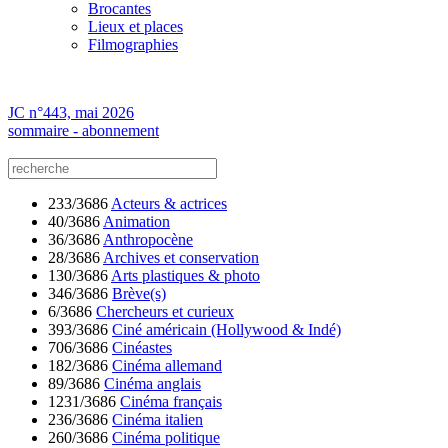
Brocantes
Lieux et places
Filmographies
JC n°443, mai 2026
sommaire - abonnement
233/3686
Acteurs & actrices
40/3686
Animation
36/3686
Anthropocène
28/3686
Archives et conservation
130/3686
Arts plastiques & photo
346/3686
Brève(s)
6/3686
Chercheurs et curieux
393/3686
Ciné américain (Hollywood & Indé)
706/3686
Cinéastes
182/3686
Cinéma allemand
89/3686
Cinéma anglais
1231/3686
Cinéma français
236/3686
Cinéma italien
260/3686
Cinéma politique