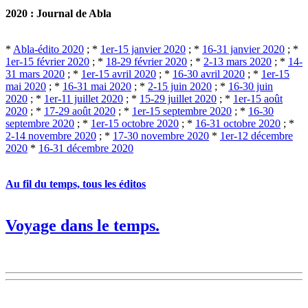
2020 : Journal de Abla
*
Abla-édito 2020
; *
1er-15 janvier 2020
; *
16-31 janvier 2020
; *
1er-15 février 2020
; *
18-29 février 2020
; *
2-13 mars 2020
; *
14-
31 mars 2020
; *
1er-15 avril 2020
; *
16-30 avril 2020
; *
1er-15
mai 2020
; *
16-31 mai 2020
; *
2-15 juin 2020
; *
16-30 juin
2020
; *
1er-11 juillet 2020
; *
15-29 juillet 2020
; *
1er-15 août
2020
; *
17-29 août 2020
; *
1er-15 septembre 2020
; *
16-30
septembre 2020
; *
1er-15 octobre 2020
; *
16-31 octobre 2020
; *
2-14 novembre 2020
; *
17-30 novembre 2020
*
1er-12 décembre
2020
*
16-31 décembre 2020
Au fil du temps, tous les éditos
Voyage dans le temps.