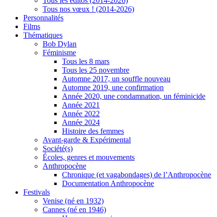
Tous les éditos (2014-2026)
Tous nos vœux ! (2014-2026)
Personnalités
Films
Thématiques
Bob Dylan
Féminisme
Tous les 8 mars
Tous les 25 novembre
Automne 2017, un souffle nouveau
Automne 2019, une confirmation
Année 2020, une condamnation, un féminicide
Année 2021
Année 2022
Année 2024
Histoire des femmes
Avant-garde & Expérimental
Société(s)
Écoles, genres et mouvements
Anthropocène
Chronique (et vagabondages) de l’Anthropocène
Documentation Anthropocène
Festivals
Venise (né en 1932)
Cannes (né en 1946)