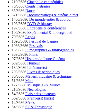
210/3686
Cinéphilie et cinéphiles
70/3686
Courts métrages
35/3686
Danse
571/3686
Documentaire(s) & cinéma direct
1406/3686
Du monde entier & coprod
103/3686
DVD & blu-ray
197/3686
Entretiens & conférences
106/3686
Expérimental & underground
70/3686
Expos
1096/3686
Festival de Cannes
1036/3686
Festivals
15/3686
Filmographies & bibliographies
3686/3686
Films
97/3686
Histoire de Jeune Cinéma
639/3686
Humeur
134/3686
Littérature(s)
298/3686
Livres & périodiques
80/3686
Métiers, industrie & technique
51/3686
Muet
172/3686
Musique(s) & Musical
216/3686
Nécrologies
54/3686
Plaisir des amateurs
569/3686
Premier(s) film(s)
14/3686
Séries
54/3686
SF & Fantastique