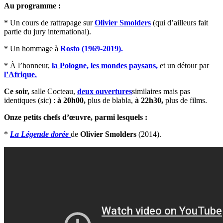
Au programme :
* Un cours de rattrapage sur
Olivier Smolders
(qui d’ailleurs fait
partie du jury international).
* Un hommage à
Rosto (1969-2019).
* À l’honneur,
la Pologne,
les mondes paysans,
et un détour par
l’Afrique.
Ce soir,
salle Cocteau,
deux ouvertures
similaires mais pas
identiques (sic) :
à 20h00,
plus de blabla,
à 22h30,
plus de films.
Onze petits chefs d’œuvre, parmi lesquels :
*
La Légende dorée
de
Olivier Smolders
(2014).