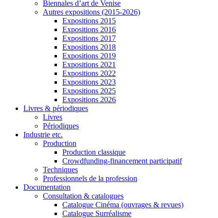
Biennales d’art de Venise
Autres expositions (2015-2026)
Expositions 2015
Expositions 2016
Expositions 2017
Expositions 2018
Expositions 2019
Expositions 2021
Expositions 2022
Expositions 2023
Expositions 2025
Expositions 2026
Livres & périodiques
Livres
Périodiques
Industrie etc.
Production
Production classique
Crowdfunding-financement participatif
Techniques
Professionnels de la profession
Documentation
Consultation & catalogues
Catalogue Cinéma (ouvrages & revues)
Catalogue Surréalisme