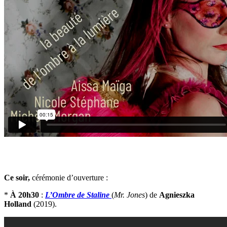
Ce soir,
cérémonie d’ouverture :
*
À 20h30
:
L’Ombre de Staline
(
Mr. Jones
) de
Agnieszka
Holland
(2019).