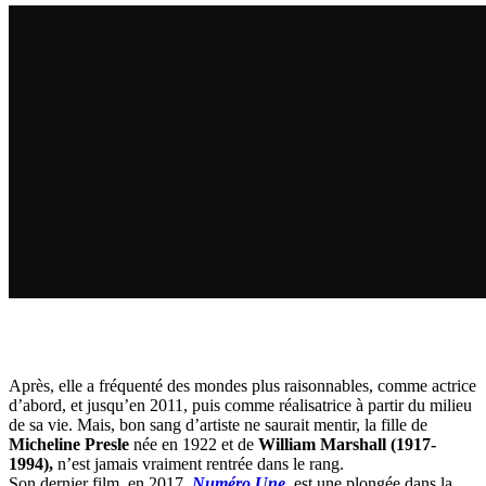
Après, elle a fréquenté des mondes plus raisonnables, comme actrice
d’abord, et jusqu’en 2011, puis comme réalisatrice à partir du milieu
de sa vie. Mais, bon sang d’artiste ne saurait mentir, la fille de
Micheline Presle
née en 1922 et de
William Marshall (1917-
1994),
n’est jamais vraiment rentrée dans le rang.
Son dernier film, en 2017,
Numéro Une,
est une plongée dans la