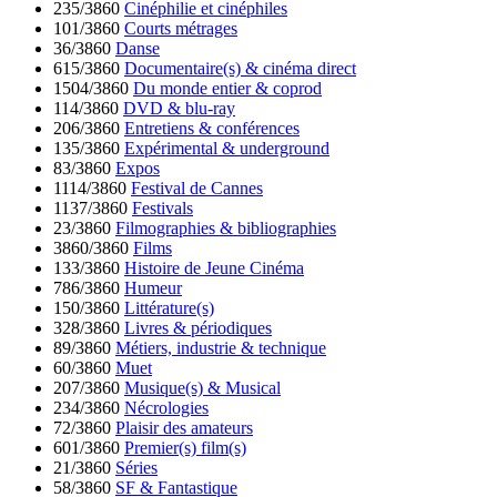
235/3860
Cinéphilie et cinéphiles
101/3860
Courts métrages
36/3860
Danse
615/3860
Documentaire(s) & cinéma direct
1504/3860
Du monde entier & coprod
114/3860
DVD & blu-ray
206/3860
Entretiens & conférences
135/3860
Expérimental & underground
83/3860
Expos
1114/3860
Festival de Cannes
1137/3860
Festivals
23/3860
Filmographies & bibliographies
3860/3860
Films
133/3860
Histoire de Jeune Cinéma
786/3860
Humeur
150/3860
Littérature(s)
328/3860
Livres & périodiques
89/3860
Métiers, industrie & technique
60/3860
Muet
207/3860
Musique(s) & Musical
234/3860
Nécrologies
72/3860
Plaisir des amateurs
601/3860
Premier(s) film(s)
21/3860
Séries
58/3860
SF & Fantastique