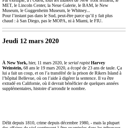
Par exemple, à l’Ouest, tous les musées de New York ferment, le
MET, le Lincoln Center, la Neue Galerie, le BAM, le New
Museum, le Guggenheim Museum, le Whitney...
Pour l’instant pas dans le Sud, peut-être parce qu’il y fait plus
chaud : à San Diego, pas le MOPA, ni à Miami, le FIU.
Jeudi 12 mars 2020
À New York,
hier, 11 mars 2020, le
serial rapist
Harvey
Weinstein,
68 ans le 19 mars 2020, a écopé de 23 ans de taule. Ça
lui a fait un coup, et on l’a transféré de la prison de Rikers Island à
l’hôpital Bellevue, où on l’aide à digérer la sentence. Il va être
extradé en Californie, où il devrait bénéficier de quelques années
supplémentaires, histoire d’arrondir le nombre.
Délit depuis 1810, crime depuis décembre 1980, - mais la plupart
des affaires de viol continuent à être examinées dans les tribunaux