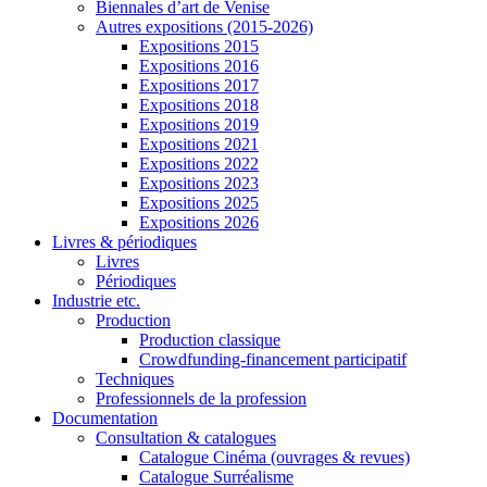
Biennales d’art de Venise
Autres expositions (2015-2026)
Expositions 2015
Expositions 2016
Expositions 2017
Expositions 2018
Expositions 2019
Expositions 2021
Expositions 2022
Expositions 2023
Expositions 2025
Expositions 2026
Livres & périodiques
Livres
Périodiques
Industrie etc.
Production
Production classique
Crowdfunding-financement participatif
Techniques
Professionnels de la profession
Documentation
Consultation & catalogues
Catalogue Cinéma (ouvrages & revues)
Catalogue Surréalisme