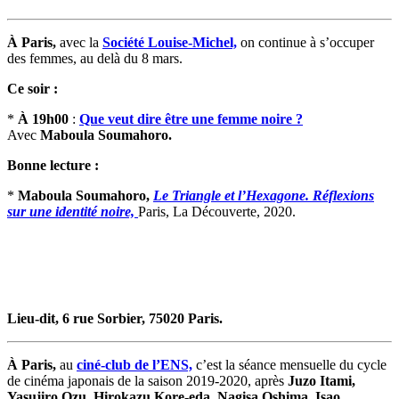
À Paris,
avec la
Société Louise-Michel,
on continue à s’occuper
des femmes, au delà du 8 mars.
Ce soir :
*
À 19h00
:
Que veut dire être une femme noire ?
Avec
Maboula Soumahoro.
Bonne lecture :
*
Maboula Soumahoro,
Le Triangle et l’Hexagone. Réflexions
sur une identité noire,
Paris, La Découverte, 2020.
Lieu-dit, 6 rue Sorbier, 75020 Paris.
À Paris,
au
ciné-club de l’ENS,
c’est la séance mensuelle du cycle
de cinéma japonais de la saison 2019-2020, après
Juzo Itami,
Yasujiro Ozu, Hirokazu Kore-eda, Nagisa Oshima, Isao