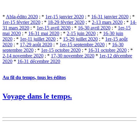
*
Abla-édito 2020
; *
1er-15 janvier 2020
; *
16-31 janvier 2020
; *
1er-15 février 2020
; *
18-29 février 2020
; *
2-13 mars 2020
; *
14-
31 mars 2020
; *
1er-15 avril 2020
; *
16-30 avril 2020
; *
1er-15
mai 2020
; *
16-31 mai 2020
; *
2-15 juin 2020
; *
16-30 juin
2020
; *
1er-11 juillet 2020
; *
15-29 juillet 2020
; *
1er-15 août
2020
; *
17-29 août 2020
; *
1er-15 septembre 2020
; *
16-30
septembre 2020
; *
1er-15 octobre 2020
; *
16-31 octobre 2020
; *
2-14 novembre 2020
; *
17-30 novembre 2020
*
1er-12 décembre
2020
*
16-31 décembre 2020
Au fil du temps, tous les éditos
Voyage dans le temps.