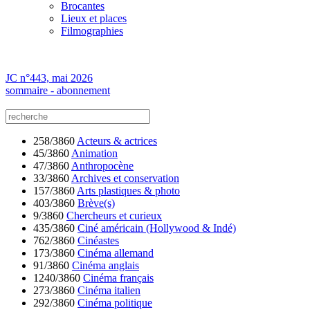
Brocantes
Lieux et places
Filmographies
JC n°443, mai 2026
sommaire - abonnement
258/3860
Acteurs & actrices
45/3860
Animation
47/3860
Anthropocène
33/3860
Archives et conservation
157/3860
Arts plastiques & photo
403/3860
Brève(s)
9/3860
Chercheurs et curieux
435/3860
Ciné américain (Hollywood & Indé)
762/3860
Cinéastes
173/3860
Cinéma allemand
91/3860
Cinéma anglais
1240/3860
Cinéma français
273/3860
Cinéma italien
292/3860
Cinéma politique