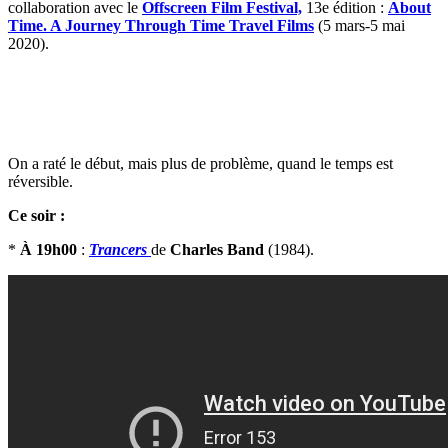
collaboration avec le
Offscreen Film Festival,
13e édition :
About
Time. A Journey Through Time Travel Films
(5 mars-5 mai
2020).
On a raté le début, mais plus de problème, quand le temps est
réversible.
Ce soir :
*
À 19h00
:
Trancers
de
Charles Band
(1984).