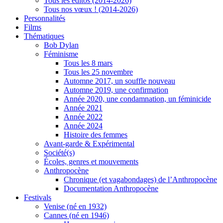
Tous les éditos (2014-2026)
Tous nos vœux ! (2014-2026)
Personnalités
Films
Thématiques
Bob Dylan
Féminisme
Tous les 8 mars
Tous les 25 novembre
Automne 2017, un souffle nouveau
Automne 2019, une confirmation
Année 2020, une condamnation, un féminicide
Année 2021
Année 2022
Année 2024
Histoire des femmes
Avant-garde & Expérimental
Société(s)
Écoles, genres et mouvements
Anthropocène
Chronique (et vagabondages) de l’Anthropocène
Documentation Anthropocène
Festivals
Venise (né en 1932)
Cannes (né en 1946)