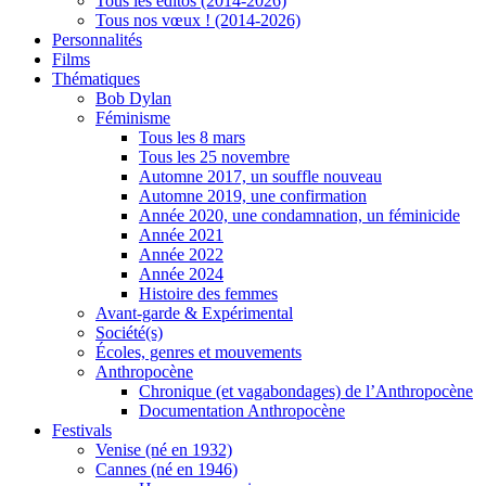
Tous les éditos (2014-2026)
Tous nos vœux ! (2014-2026)
Personnalités
Films
Thématiques
Bob Dylan
Féminisme
Tous les 8 mars
Tous les 25 novembre
Automne 2017, un souffle nouveau
Automne 2019, une confirmation
Année 2020, une condamnation, un féminicide
Année 2021
Année 2022
Année 2024
Histoire des femmes
Avant-garde & Expérimental
Société(s)
Écoles, genres et mouvements
Anthropocène
Chronique (et vagabondages) de l’Anthropocène
Documentation Anthropocène
Festivals
Venise (né en 1932)
Cannes (né en 1946)