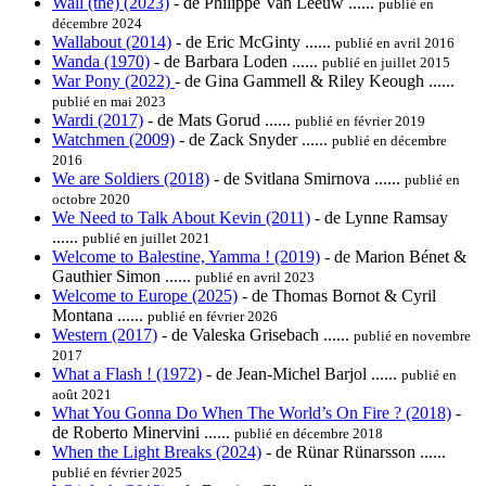
Wall (the) (2023)
- de Philippe Van Leeuw ......
publié en
décembre 2024
Wallabout (2014)
- de Eric McGinty ......
publié en avril 2016
Wanda (1970)
- de Barbara Loden ......
publié en juillet 2015
War Pony (2022)
- de Gina Gammell & Riley Keough ......
publié en mai 2023
Wardi (2017)
- de Mats Gorud ......
publié en février 2019
Watchmen (2009)
- de Zack Snyder ......
publié en décembre
2016
We are Soldiers (2018)
- de Svitlana Smirnova ......
publié en
octobre 2020
We Need to Talk About Kevin (2011)
- de Lynne Ramsay
......
publié en juillet 2021
Welcome to Balestine, Yamma ! (2019)
- de Marion Bénet &
Gauthier Simon ......
publié en avril 2023
Welcome to Europe (2025)
- de Thomas Bornot & Cyril
Montana ......
publié en février 2026
Western (2017)
- de Valeska Grisebach ......
publié en novembre
2017
What a Flash ! (1972)
- de Jean-Michel Barjol ......
publié en
août 2021
What You Gonna Do When The World’s On Fire ? (2018)
-
de Roberto Minervini ......
publié en décembre 2018
When the Light Breaks (2024)
- de Rünar Rünarsson ......
publié en février 2025