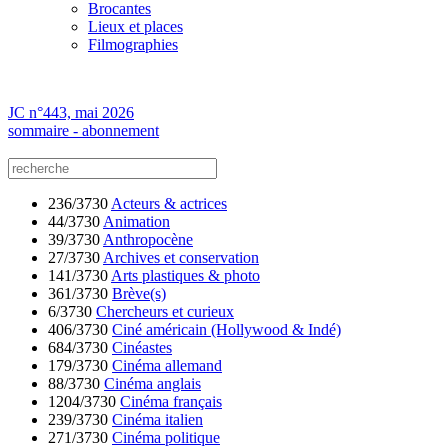
Brocantes
Lieux et places
Filmographies
JC n°443, mai 2026
sommaire - abonnement
236/3730
Acteurs & actrices
44/3730
Animation
39/3730
Anthropocène
27/3730
Archives et conservation
141/3730
Arts plastiques & photo
361/3730
Brève(s)
6/3730
Chercheurs et curieux
406/3730
Ciné américain (Hollywood & Indé)
684/3730
Cinéastes
179/3730
Cinéma allemand
88/3730
Cinéma anglais
1204/3730
Cinéma français
239/3730
Cinéma italien
271/3730
Cinéma politique