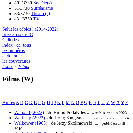
401/3730
Société(s)
51/3730
Surréalisme
83/3730
Théâtre(s)
431/3730
TV
Salut les câblés ! (2014-2022)
Sites amis de JC
Calindex
index de tous
les numéros
et de toutes
les couvertures
home
>
Films
Films (W)
Autres
A
B
C
D
E
F
G
H
I
J
K
L
M
N
O
P
Q
R
S
T
U
V
W
X
Y
Z
Wahou ! (2023)
- de Bruno Podalydès ......
publié en juin 2023
Walk Up (2022)
- de Hong Sang-soo ......
publié en février 2024
Walkower (1965)
- de Jerzy Skolimowski ......
publié en avril
2019