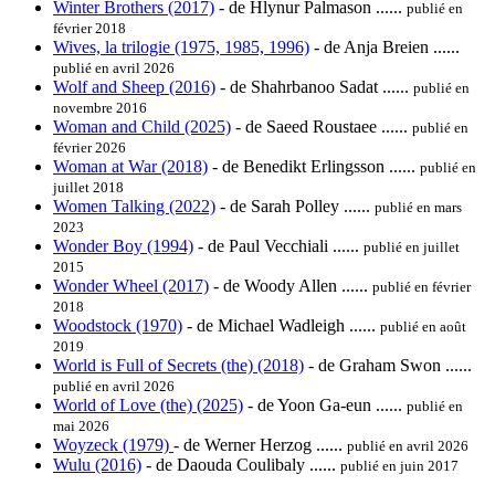
Winter Brothers (2017)
- de Hlynur Palmason ......
publié en
février 2018
Wives, la trilogie (1975, 1985, 1996)
- de Anja Breien ......
publié en avril 2026
Wolf and Sheep (2016)
- de Shahrbanoo Sadat ......
publié en
novembre 2016
Woman and Child (2025)
- de Saeed Roustaee ......
publié en
février 2026
Woman at War (2018)
- de Benedikt Erlingsson ......
publié en
juillet 2018
Women Talking (2022)
- de Sarah Polley ......
publié en mars
2023
Wonder Boy (1994)
- de Paul Vecchiali ......
publié en juillet
2015
Wonder Wheel (2017)
- de Woody Allen ......
publié en février
2018
Woodstock (1970)
- de Michael Wadleigh ......
publié en août
2019
World is Full of Secrets (the) (2018)
- de Graham Swon ......
publié en avril 2026
World of Love (the) (2025)
- de Yoon Ga-eun ......
publié en
mai 2026
Woyzeck (1979)
- de Werner Herzog ......
publié en avril 2026
Wulu (2016)
- de Daouda Coulibaly ......
publié en juin 2017