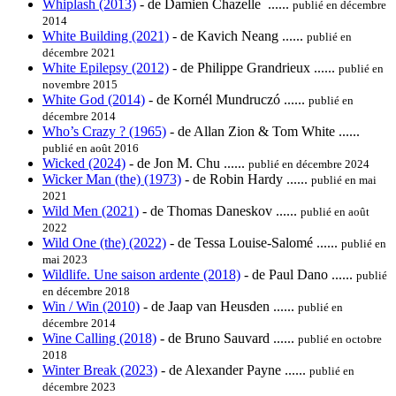
Whiplash (2013)
- de Damien Chazelle ......
publié en décembre
2014
White Building (2021)
- de Kavich Neang ......
publié en
décembre 2021
White Epilepsy (2012)
- de Philippe Grandrieux ......
publié en
novembre 2015
White God (2014)
- de Kornél Mundruczó ......
publié en
décembre 2014
Who’s Crazy ? (1965)
- de Allan Zion & Tom White ......
publié en août 2016
Wicked (2024)
- de Jon M. Chu ......
publié en décembre 2024
Wicker Man (the) (1973)
- de Robin Hardy ......
publié en mai
2021
Wild Men (2021)
- de Thomas Daneskov ......
publié en août
2022
Wild One (the) (2022)
- de Tessa Louise-Salomé ......
publié en
mai 2023
Wildlife. Une saison ardente (2018)
- de Paul Dano ......
publié
en décembre 2018
Win / Win (2010)
- de Jaap van Heusden ......
publié en
décembre 2014
Wine Calling (2018)
- de Bruno Sauvard ......
publié en octobre
2018
Winter Break (2023)
- de Alexander Payne ......
publié en
décembre 2023