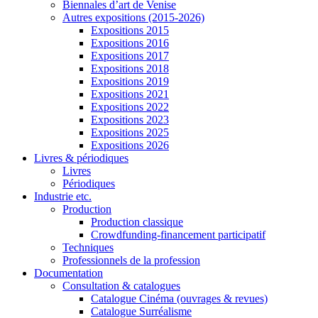
Biennales d’art de Venise
Autres expositions (2015-2026)
Expositions 2015
Expositions 2016
Expositions 2017
Expositions 2018
Expositions 2019
Expositions 2021
Expositions 2022
Expositions 2023
Expositions 2025
Expositions 2026
Livres & périodiques
Livres
Périodiques
Industrie etc.
Production
Production classique
Crowdfunding-financement participatif
Techniques
Professionnels de la profession
Documentation
Consultation & catalogues
Catalogue Cinéma (ouvrages & revues)
Catalogue Surréalisme