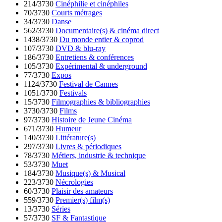
214/3730
Cinéphilie et cinéphiles
70/3730
Courts métrages
34/3730
Danse
562/3730
Documentaire(s) & cinéma direct
1438/3730
Du monde entier & coprod
107/3730
DVD & blu-ray
186/3730
Entretiens & conférences
105/3730
Expérimental & underground
77/3730
Expos
1124/3730
Festival de Cannes
1051/3730
Festivals
15/3730
Filmographies & bibliographies
3730/3730
Films
97/3730
Histoire de Jeune Cinéma
671/3730
Humeur
140/3730
Littérature(s)
297/3730
Livres & périodiques
78/3730
Métiers, industrie & technique
53/3730
Muet
184/3730
Musique(s) & Musical
223/3730
Nécrologies
60/3730
Plaisir des amateurs
559/3730
Premier(s) film(s)
13/3730
Séries
57/3730
SF & Fantastique