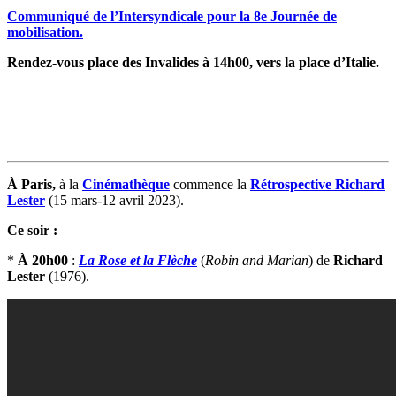
Communiqué de l’Intersyndicale pour la 8e Journée de
mobilisation.
Rendez-vous place des Invalides à 14h00, vers la place d’Italie.
À Paris,
à la
Cinémathèque
commence la
Rétrospective Richard
Lester
(15 mars-12 avril 2023).
Ce soir :
*
À 20h00
:
La Rose et la Flèche
(
Robin and Marian
) de
Richard
Lester
(1976).