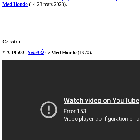
Med Hondo
(14-23 mars 2023).
Ce soir :
*
À 19h00
:
Soleil Ô
de
Med Hondo
(1970).