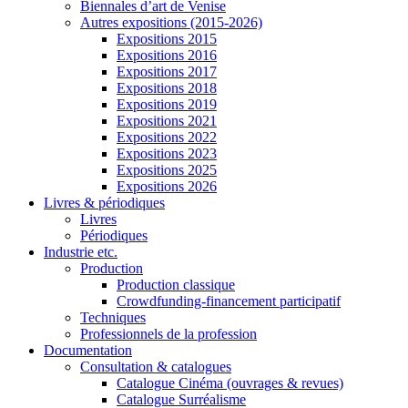
Biennales d’art de Venise
Autres expositions (2015-2026)
Expositions 2015
Expositions 2016
Expositions 2017
Expositions 2018
Expositions 2019
Expositions 2021
Expositions 2022
Expositions 2023
Expositions 2025
Expositions 2026
Livres & périodiques
Livres
Périodiques
Industrie etc.
Production
Production classique
Crowdfunding-financement participatif
Techniques
Professionnels de la profession
Documentation
Consultation & catalogues
Catalogue Cinéma (ouvrages & revues)
Catalogue Surréalisme