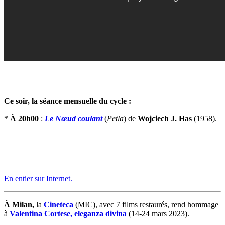
Ce soir, la séance mensuelle du cycle :
*
À 20h00
:
Le Nœud coulant
(
Petla
) de
Wojciech J. Has
(1958).
En entier sur Internet.
À Milan,
la
Cineteca
(MIC), avec 7 films restaurés, rend hommage
à
Valentina Cortese, eleganza divina
(14-24 mars 2023).