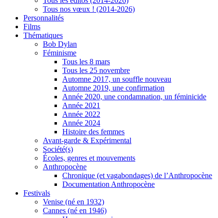
Tous les éditos (2014-2026)
Tous nos vœux ! (2014-2026)
Personnalités
Films
Thématiques
Bob Dylan
Féminisme
Tous les 8 mars
Tous les 25 novembre
Automne 2017, un souffle nouveau
Automne 2019, une confirmation
Année 2020, une condamnation, un féminicide
Année 2021
Année 2022
Année 2024
Histoire des femmes
Avant-garde & Expérimental
Société(s)
Écoles, genres et mouvements
Anthropocène
Chronique (et vagabondages) de l’Anthropocène
Documentation Anthropocène
Festivals
Venise (né en 1932)
Cannes (né en 1946)