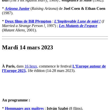
tous
(
The Plot Against Harry,
1969) ;
Vengeance Is Mine
(1982).
*
Arizona Junior
(
Raising Arizona
) de
Joel Coen & Ethan Coen
(1987).
*
Deux films de Bill Plympton
:
L’Impitoyable Lune de miel !
(
I
Married a Strange Person !,
1997) ;
Les Mutants de l’espace
(
Mutant Aliens,
2001).
Mardi 14 mars 2023
À Paris,
dans
16 lieux,
commence le festival
L’Europe autour de
l’Europe 2023,
18e édition (14-28 mars 2023).
Au programme :
*
Hommages aux maîtres
:
István Szabó
(8 films).