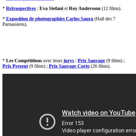
*
Rétrospectives
:
Eva Stefani
et
Roy Andersson
(12 films).
*
Exposition de photographies Carlos Saura
(Hall des 7
Parnassiens).
*
Les Compétitions
avec leurs
jurys
:
Prix Sauvage
(9 films) ;
Prix Present
(9 films) ;
Prix Sauvage Corto
(26 films).