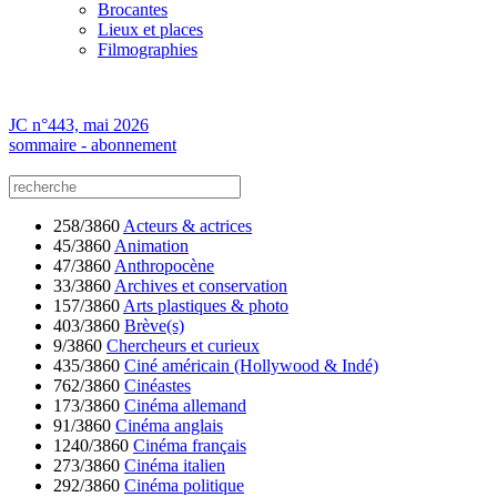
Brocantes
Lieux et places
Filmographies
JC n°443, mai 2026
sommaire - abonnement
258/3860
Acteurs & actrices
45/3860
Animation
47/3860
Anthropocène
33/3860
Archives et conservation
157/3860
Arts plastiques & photo
403/3860
Brève(s)
9/3860
Chercheurs et curieux
435/3860
Ciné américain (Hollywood & Indé)
762/3860
Cinéastes
173/3860
Cinéma allemand
91/3860
Cinéma anglais
1240/3860
Cinéma français
273/3860
Cinéma italien
292/3860
Cinéma politique