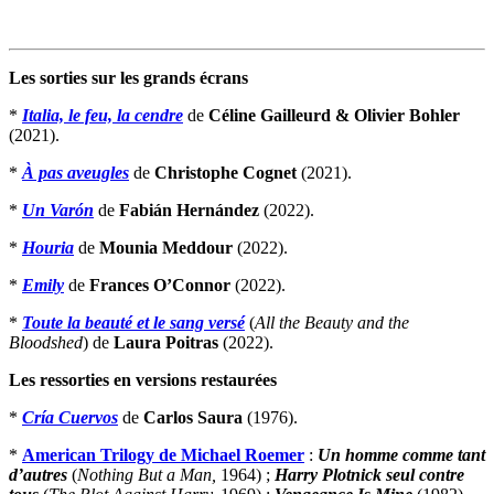
Les sorties sur les grands écrans
*
Italia, le feu, la cendre
de
Céline Gailleurd & Olivier Bohler
(2021).
*
À pas aveugles
de
Christophe Cognet
(2021).
*
Un Varón
de
Fabián Hernández
(2022).
*
Houria
de
Mounia Meddour
(2022).
*
Emily
de
Frances O’Connor
(2022).
*
Toute la beauté et le sang versé
(
All the Beauty and the
Bloodshed
) de
Laura Poitras
(2022).
Les ressorties en versions restaurées
*
Cría Cuervos
de
Carlos Saura
(1976).
*
American Trilogy de
Michael Roemer
:
Un homme comme tant
d’autres
(
Nothing But a Man,
1964) ;
Harry Plotnick seul contre