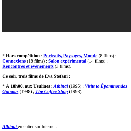
*
Hors compétition
:
Portraits, Paysages, Monde
(8 films) ;
Connexions
(18 films) ;
Salon expérimental
(14 films) ;
Rencontres et événements
(3 films).
Ce soir, trois films de Eva Stefani :
*
À 18h00, aux Usulines
:
Athinai
(1995) ;
Visits to Épaminondas
Gonatas
(1998) ;
The Coffee Shop
(1998).
Athinai
en entier sur Internet.