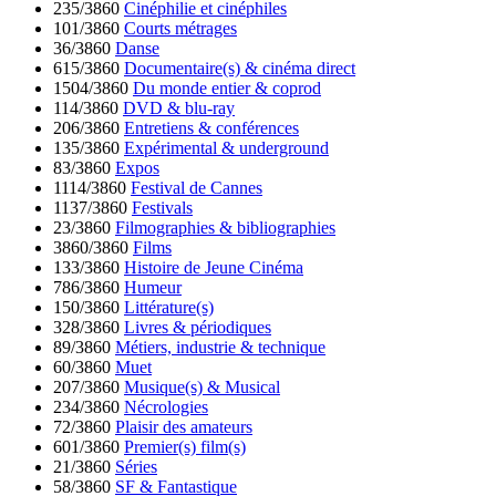
235/3860
Cinéphilie et cinéphiles
101/3860
Courts métrages
36/3860
Danse
615/3860
Documentaire(s) & cinéma direct
1504/3860
Du monde entier & coprod
114/3860
DVD & blu-ray
206/3860
Entretiens & conférences
135/3860
Expérimental & underground
83/3860
Expos
1114/3860
Festival de Cannes
1137/3860
Festivals
23/3860
Filmographies & bibliographies
3860/3860
Films
133/3860
Histoire de Jeune Cinéma
786/3860
Humeur
150/3860
Littérature(s)
328/3860
Livres & périodiques
89/3860
Métiers, industrie & technique
60/3860
Muet
207/3860
Musique(s) & Musical
234/3860
Nécrologies
72/3860
Plaisir des amateurs
601/3860
Premier(s) film(s)
21/3860
Séries
58/3860
SF & Fantastique