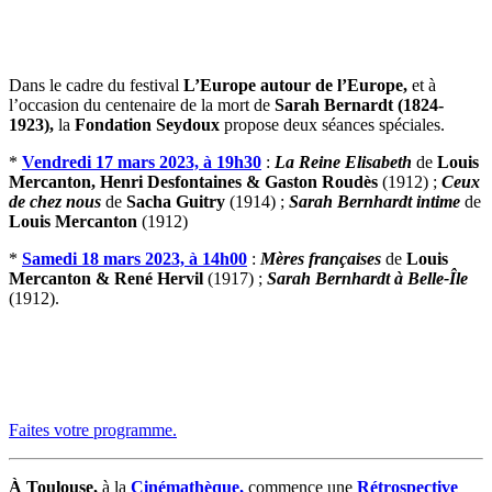
Dans le cadre du festival
L’Europe autour de l’Europe,
et à
l’occasion du centenaire de la mort de
Sarah Bernardt (1824-
1923),
la
Fondation Seydoux
propose deux séances spéciales.
*
Vendredi 17 mars 2023, à 19h30
:
La Reine Elisabeth
de
Louis
Mercanton, Henri Desfontaines & Gaston Roudès
(1912) ;
Ceux
de chez nous
de
Sacha Guitry
(1914) ;
Sarah Bernhardt intime
de
Louis Mercanton
(1912)
*
Samedi 18 mars 2023, à 14h00
:
Mères françaises
de
Louis
Mercanton & René Hervil
(1917) ;
Sarah Bernhardt à Belle-Île
(1912).
Faites votre programme.
À Toulouse,
à la
Cinémathèque,
commence une
Rétrospective