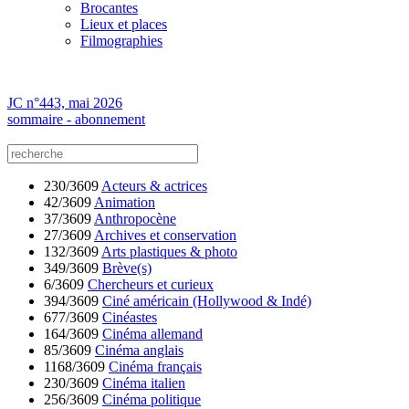
Brocantes
Lieux et places
Filmographies
JC n°443, mai 2026
sommaire - abonnement
230/3609
Acteurs & actrices
42/3609
Animation
37/3609
Anthropocène
27/3609
Archives et conservation
132/3609
Arts plastiques & photo
349/3609
Brève(s)
6/3609
Chercheurs et curieux
394/3609
Ciné américain (Hollywood & Indé)
677/3609
Cinéastes
164/3609
Cinéma allemand
85/3609
Cinéma anglais
1168/3609
Cinéma français
230/3609
Cinéma italien
256/3609
Cinéma politique