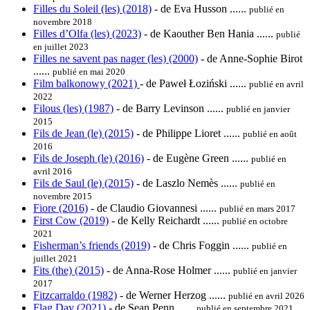
Filles du Soleil (les) (2018)
- de Eva Husson ......
publié en
novembre 2018
Filles d’Olfa (les) (2023)
- de Kaouther Ben Hania ......
publié
en juillet 2023
Filles ne savent pas nager (les) (2000)
- de Anne-Sophie Birot
......
publié en mai 2020
Film balkonowy (2021)
- de Paweł Łoziński ......
publié en avril
2022
Filous (les) (1987)
- de Barry Levinson ......
publié en janvier
2015
Fils de Jean (le) (2015)
- de Philippe Lioret ......
publié en août
2016
Fils de Joseph (le) (2016)
- de Eugène Green ......
publié en
avril 2016
Fils de Saul (le) (2015)
- de Laszlo Nemès ......
publié en
novembre 2015
Fiore (2016)
- de Claudio Giovannesi ......
publié en mars 2017
First Cow (2019)
- de Kelly Reichardt ......
publié en octobre
2021
Fisherman’s friends (2019)
- de Chris Foggin ......
publié en
juillet 2021
Fits (the) (2015)
- de Anna-Rose Holmer ......
publié en janvier
2017
Fitzcarraldo (1982)
- de Werner Herzog ......
publié en avril 2026
Flag Day (2021)
- de Sean Penn ......
publié en septembre 2021