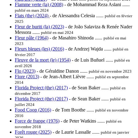
Flamme verte (la) (2008)
- de Mohammad Reza Aslani ......
publié en mars 2024
Flats (the) (2024)
- de Alessandra Celesia ......
publié en février
2025
Fleur de buriti (la) (2023)
- de João Salaviza & Renée Nader
Messora ......
publié en mai 2024
Fleur pâle (1964)
- de Masahiro Shinoda ......
publié en mai
2023
Fleurs bleues (les) (2016)
- de Andrzej Wajda ......
publié en
février 2017
Fleuve de la mort (le) (1954)
- de Luis Buñuel ......
publié en
avril 2026
Flo (2023)
- de Géraldine Danon ......
publié en novembre 2023
Flore (2013)
- de Jean-Albert Lièvre ......
publié en septembre
2014
Florida Project (the) (2017)
- de Sean Baker ......
publié en
décembre 2017
Florida Project (the) (2017)
- de Sean Baker ......
publié en
juillet 2024
Food Coop (2016)
- de Tom Boothe ......
publié en novembre
2016
Force de frappe (1976)
- de Peter Watkins ......
publié en
novembre 2018
Forêt rouge (2025)
- de Laurie Lassalle ......
publié en janvier
2026