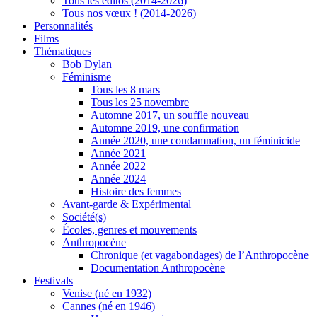
Tous les éditos (2014-2026)
Tous nos vœux ! (2014-2026)
Personnalités
Films
Thématiques
Bob Dylan
Féminisme
Tous les 8 mars
Tous les 25 novembre
Automne 2017, un souffle nouveau
Automne 2019, une confirmation
Année 2020, une condamnation, un féminicide
Année 2021
Année 2022
Année 2024
Histoire des femmes
Avant-garde & Expérimental
Société(s)
Écoles, genres et mouvements
Anthropocène
Chronique (et vagabondages) de l’Anthropocène
Documentation Anthropocène
Festivals
Venise (né en 1932)
Cannes (né en 1946)