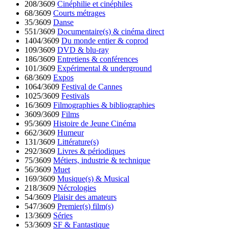
208/3609
Cinéphilie et cinéphiles
68/3609
Courts métrages
35/3609
Danse
551/3609
Documentaire(s) & cinéma direct
1404/3609
Du monde entier & coprod
109/3609
DVD & blu-ray
186/3609
Entretiens & conférences
101/3609
Expérimental & underground
68/3609
Expos
1064/3609
Festival de Cannes
1025/3609
Festivals
16/3609
Filmographies & bibliographies
3609/3609
Films
95/3609
Histoire de Jeune Cinéma
662/3609
Humeur
131/3609
Littérature(s)
292/3609
Livres & périodiques
75/3609
Métiers, industrie & technique
56/3609
Muet
169/3609
Musique(s) & Musical
218/3609
Nécrologies
54/3609
Plaisir des amateurs
547/3609
Premier(s) film(s)
13/3609
Séries
53/3609
SF & Fantastique