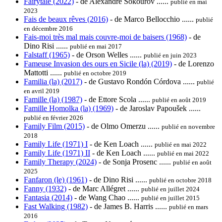
Fairytale (2022)
- de Alexandre Sokourov ......
publié en mai
2023
Fais de beaux rêves (2016)
- de Marco Bellocchio ......
publié
en décembre 2016
Fais-moi très mal mais couvre-moi de baisers (1968)
- de
Dino Risi ......
publié en mai 2017
Falstaff (1965)
- de Orson Welles ......
publié en juin 2023
Fameuse Invasion des ours en Sicile (la) (2019)
- de Lorenzo
Mattotti ......
publié en octobre 2019
Familia (la) (2017)
- de Gustavo Rondón Córdova ......
publié
en avril 2019
Famille (la) (1987)
- de Ettore Scola ......
publié en août 2019
Famille Homolka (la) (1969)
- de Jaroslav Papoušek ......
publié en février 2026
Family Film (2015)
- de Olmo Omerzu ......
publié en novembre
2018
Family Life (1971) I
- de Ken Loach ......
publié en mai 2022
Family Life (1971) II
- de Ken Loach ......
publié en mai 2022
Family Therapy (2024)
- de Sonja Prosenc ......
publié en août
2025
Fanfaron (le) (1961)
- de Dino Risi ......
publié en octobre 2018
Fanny (1932)
- de Marc Allégret ......
publié en juillet 2024
Fantasia (2014)
- de Wang Chao ......
publié en juillet 2015
Fast Walking (1982)
- de James B. Harris ......
publié en mars
2016