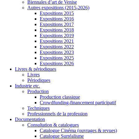
Biennales d’art de Venise
Autres expositions (2015-2026)
Expositions 2015
Expositions 2016
Expositions 2017
Expositions 2018
Expositions 2019
Expositions 2021
Expositions 2022
Expositions 2023
Expositions 2025
Expositions 2026
Livres & périodiques
Livres
Périodiques
Industrie etc.
Production
Production classique
Crowdfunding-financement participatif
Techniques
Professionnels de la profession
Documentation
Consultation & catalogues
Catalogue Cinéma (ouvrages & revues)
Catalogue Surréalisme