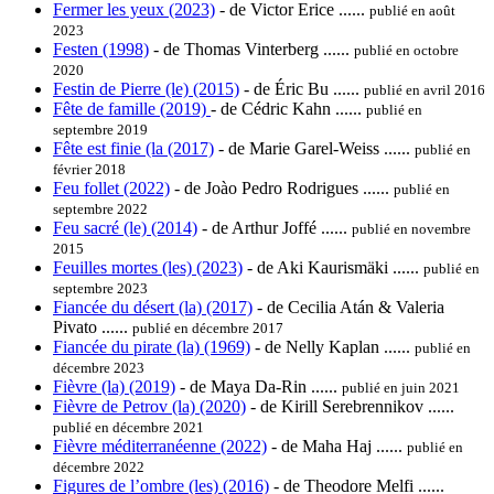
Fermer les yeux (2023)
- de Victor Erice ......
publié en août
2023
Festen (1998)
- de Thomas Vinterberg ......
publié en octobre
2020
Festin de Pierre (le) (2015)
- de Éric Bu ......
publié en avril 2016
Fête de famille (2019)
- de Cédric Kahn ......
publié en
septembre 2019
Fête est finie (la (2017)
- de Marie Garel-Weiss ......
publié en
février 2018
Feu follet (2022)
- de Joào Pedro Rodrigues ......
publié en
septembre 2022
Feu sacré (le) (2014)
- de Arthur Joffé ......
publié en novembre
2015
Feuilles mortes (les) (2023)
- de Aki Kaurismäki ......
publié en
septembre 2023
Fiancée du désert (la) (2017)
- de Cecilia Atán & Valeria
Pivato ......
publié en décembre 2017
Fiancée du pirate (la) (1969)
- de Nelly Kaplan ......
publié en
décembre 2023
Fièvre (la) (2019)
- de Maya Da-Rin ......
publié en juin 2021
Fièvre de Petrov (la) (2020)
- de Kirill Serebrennikov ......
publié en décembre 2021
Fièvre méditerranéenne (2022)
- de Maha Haj ......
publié en
décembre 2022
Figures de l’ombre (les) (2016)
- de Theodore Melfi ......