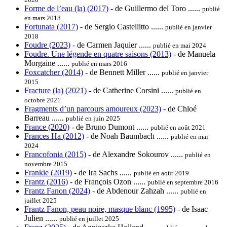
Forme de l’eau (la) (2017)
- de Guillermo del Toro ......
publié
en mars 2018
Fortunata (2017)
- de Sergio Castellitto ......
publié en janvier
2018
Foudre (2023)
- de Carmen Jaquier ......
publié en mai 2024
Foudre. Une légende en quatre saisons (2013)
- de Manuela
Morgaine ......
publié en mars 2016
Foxcatcher (2014)
- de Bennett Miller ......
publié en janvier
2015
Fracture (la) (2021)
- de Catherine Corsini ......
publié en
octobre 2021
Fragments d’un parcours amoureux (2023)
- de Chloé
Barreau ......
publié en juin 2025
France (2020)
- de Bruno Dumont ......
publié en août 2021
Frances Ha (2012)
- de Noah Baumbach ......
publié en mai
2024
Francofonia (2015)
- de Alexandre Sokourov ......
publié en
novembre 2015
Frankie (2019)
- de Ira Sachs ......
publié en août 2019
Frantz (2016)
- de François Ozon ......
publié en septembre 2016
Frantz Fanon (2024)
- de Abdenour Zahzah ......
publié en
juillet 2025
Frantz Fanon, peau noire, masque blanc (1995)
- de Isaac
Julien ......
publié en juillet 2025