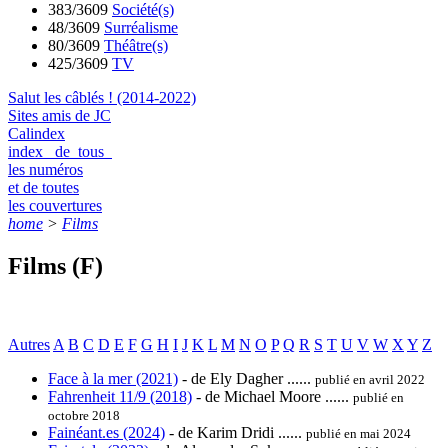
383/3609
Société(s)
48/3609
Surréalisme
80/3609
Théâtre(s)
425/3609
TV
Salut les câblés ! (2014-2022)
Sites amis de JC
Calindex
index de tous
les numéros
et de toutes
les couvertures
home
>
Films
Films (F)
Autres
A
B
C
D
E
F
G
H
I
J
K
L
M
N
O
P
Q
R
S
T
U
V
W
X
Y
Z
Face à la mer (2021)
- de Ely Dagher ......
publié en avril 2022
Fahrenheit 11/9 (2018)
- de Michael Moore ......
publié en
octobre 2018
Fainéant.es (2024)
- de Karim Dridi ......
publié en mai 2024