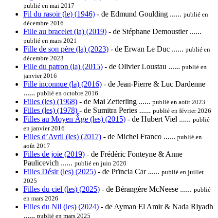
publié en mai 2017
Fil du rasoir (le) (1946)
- de Edmund Goulding ......
publié en
décembre 2016
Fille au bracelet (la) (2019)
- de Stéphane Demoustier ......
publié en mars 2021
Fille de son père (la) (2023)
- de Erwan Le Duc ......
publié en
décembre 2023
Fille du patron (la) (2015)
- de Olivier Loustau ......
publié en
janvier 2016
Fille inconnue (la) (2016)
- de Jean-Pierre & Luc Dardenne
......
publié en octobre 2016
Filles (les) (1968)
- de Mai Zetterling ......
publié en août 2023
Filles (les) (1978)
- de Sumitra Peries ......
publié en février 2026
Filles au Moyen Âge (les) (2015)
- de Hubert Viel ......
publié
en janvier 2016
Filles d’Avril (les) (2017)
- de Michel Franco ......
publié en
août 2017
Filles de joie (2019)
- de Frédéric Fonteyne & Anne
Paulicevich ......
publié en juin 2020
Filles Désir (les) (2025)
- de Prïncia Car ......
publié en juillet
2025
Filles du ciel (les) (2025)
- de Bérangère McNeese ......
publié
en mars 2026
Filles du Nil (les) (2024)
- de Ayman El Amir & Nada Riyadh
......
publié en mars 2025