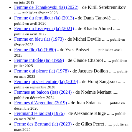
en juin 2019
Femme de Tchaïkovski (la) (2022)
- de Kirill Serebrennikov
......
publié en février 2023
Femme du ferrailleur (la) (2013)
- de Danis Tanović ......
publié en avril 2020
Femme du fossoyeur (la) (2021)
- de Khadar Ahmed ......
publié en avril 2022
Femme en bleu (la) (1973)
- de Michel Deville ......
publié en
février 2023
Femme flic (la) (1980)
- de Yves Boisset ......
publié en avril
2025
Femme infidèle (la) (1969)
- de Claude Chabrol ......
publié en
juillet 2025
Femme qui pleure (la) (1978)
- de Jacques Doillon ......
publié
en mars 2022
Femme qui s’est enfuie (la) (2019)
- de Hong Sang-soo ......
publié en septembre 2020
Femmes au balcon (les) (2024)
- de Noémie Merlant ......
publié en décembre 2024
Femmes d’Argentine (2019)
- de Juan Solanas ......
publié en
décembre 2020
Ferdinand le radical (1976)
- de Alexandre Kluge ......
publié
en mars 2026
Ferme des Bertrand (la) (2023)
- de Gilles Perret ......
publié en
mars 2025