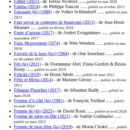
Father (2025)
- de Tereza Nvotová ......
publié en mai 2026
Fatima (2014)
- de Philippe Faucon ......
publié en octobre 2015
Faussaire (le) (1980)
- de Volker Schlöndorff ......
publié en juin
2023
Faut savoir se contenter de beaucoup (2015)
- de Jean-Henri
Meunier ......
publié en février 2016
Faute d’amour (2017)
- de Andreï Zviaguintsev ......
publié en
septembre 2017
Faux Mouvement (1974)
- de Wim Wenders ......
publié en mai
2018
Favoris de la lune (les) (1984)
- de Otar Iosseliani ......
publié
en décembre 2023
Fée (la) (2011)
- de Dominique Abel, Fiona Gordon & Bruno
Romy ......
publié en août 2019
Felicità (2019)
- de Bruno Merle ......
publié en mars 2021
Félix et Meira (2014)
- de Maxime Giroux ......
publié en février
2015
Féminin Plurielles (2017)
- de Sébastien Bailly ......
publié en
mars 2018
Femme d’à côté (la) (1981)
- de François Truffaut ......
publié
en août 2024
Femme de (la) (2025)
- de David Roux ......
publié en avril 2026
Femme de mère en fille (2021)
- de Valérie Guillaudot ......
publié en mars 2023
Femme de mon frère (la) (2019)
- de Monia Chokri ......
publié